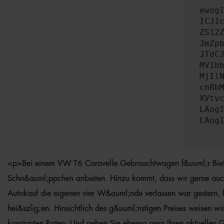
ewog
ICJ1
ZS12
JmZp
JTdC
MV1b
MjIl
cnRb
XVtv
LAog
LAog
<p>Bei einem VW T6 Caravelle Gebrauchtwagen f&uuml;r Bielefe
Schn&auml;ppchen anbieten. Hinzu kommt, dass wir gerne auch d
Autokauf die eigenen vier W&auml;nde verlassen war gestern, 
hei&szlig;en. Hinsichtlich des g&uuml;nstigen Preises weisen 
konstanten Raten. Und geben Sie ebenso gern Ihren aktuellen 