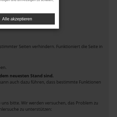
rfolgen und um Anzeigen zu schalten,
Alle akzeptieren
mmter Seiten verhindern. Funktioniert die Seite in
en.
f dem neuesten Stand sind.
rn kann auch dazu führen, dass bestimmte Funktionen
e uns bitte. Wir werden versuchen, das Problem zu
hlersuche zu unterstützen: