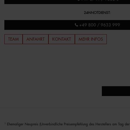
24H-NOTDIENST
:
+49 800 / 9633 999
TEAM
ANFAHRT
KONTAKT
MEHR INFOS
1
Ehemaliger Neupreis (Unverbindliche Preisempfehlung des Herstellers am Tag der 