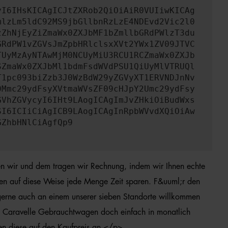
yI6IHsKICAgICJtZXRob2QiOiAiR0VUIiwKICAg
mlzLm5ldC92MS9jbGllbnRzLzE4NDEvd2Vic2l0
zZhNjEyZiZmaWx0ZXJbMF1bZmllbGRdPWlzT3du
GRdPW1vZGVsJmZpbHRlclsxXVt2YWx1ZV09JTVC
TUyMzAyNTAwMjM0NCUyMiU3RCU1RCZmaWx0ZXJb
SZmaWx0ZXJbMl1bdmFsdWVdPSU1QiUyMlVTRUQl
T1pc093biZzb3J0WzBdW29yZGVyXT1ERVNDJnNv
0Mmc29ydFsyXVtmaWVsZF09cHJpY2Umc29ydFsy
GVhZGVycyI6IHt9LAogICAgImJvZHkiOiBudWxs
SI6ICIiCiAgICB9LAogICAgInRpbWVvdXQiOiAw
GZhbHNlCiAgfQp9
en wir und dem tragen wir Rechnung, indem wir Ihnen echte
nen auf diese Weise jede Menge Zeit sparen. F&uuml;r den
 gerne auch an einem unserer sieben Standorte willkommen
 T6 Caravelle Gebrauchtwagen doch einfach in monatlich
en diese auf den Kaufpreis an.</p>