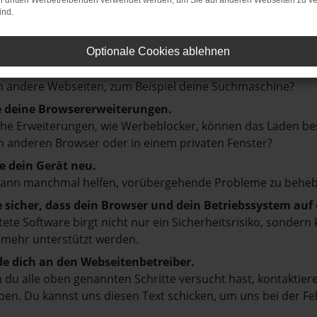
on dritten Werbetreibenden verwendet werden, um Sie auf anderen Webseiten zu ve
ind.
en ist ein Fehler aufgetreten.
d ein paar Tipps, die dir helfen können:
Optionale Cookies ablehnen
prüfe deine Firewall und deine Internetverbindung.
 andere Webseiten, zum Beispiel deine Suchmaschine?
e deine Browsererweiterungen.
e Erweiterungen, wie Werbeblocker, können das Laden besti
 anderen Browser oder in einem privaten Fenster?
e dein Gerät neu.
kann manchmal helfen, vorübergehende Probleme zu beheb
e sicher, dass dein Browser und dein Betriebssystem au
tete Software birgt nicht nur ein Sicherheitsrisiko, sonde
 mehr unterstützt werden.
e dich an den Webseitenbetreiber.
du alle oben genannten Schritte versucht hast, kontaktier
en. Du kannst uns diesen Text schicken, um uns bei der Fe