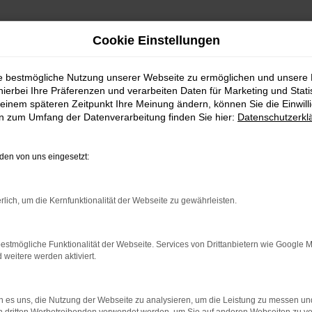
Cookie Einstellungen
auchtwagen Top Angebote
ie bestmögliche Nutzung unserer Webseite zu ermöglichen und unsere
hierbei Ihre Präferenzen und verarbeiten Daten für Marketing und Stati
einem späteren Zeitpunkt Ihre Meinung ändern, können Sie die Einwillig
feld Gebrauchtwagen Top An
en zum Umfang der Datenverarbeitung finden Sie hier:
Datenschutzerkl
GEN – PERFEKT FÜR BIELEFELD 
en von uns eingesetzt:
ch perfekt zusammen. Dies ließe sich natürlich auch für andere 
rlich, um die Kernfunktionalität der Webseite zu gewährleisten.
len Jahren mit VW und sind von der Qualität der Fahrzeuge begeis
 nach. Konkret bedeutet dies, dass jedes Auto in unserer Meister
estmögliche Funktionalität der Webseite. Services von Drittanbietern wie Google 
assige Fahrzeuge auf die Straßen von Bielefeld lassen. Ohne „Wenn
eitere werden aktiviert.
LER: NETWORK ERROR
 es uns, die Nutzung der Webseite zu analysieren, um die Leistung zu messen u