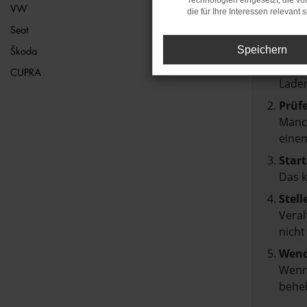
Technologien eingesetzt, die v
VW
die für Ihre Interessen relevant s
Beim Lad
Seat
Hier sin
Speichern
Škoda
Über
CUPRA
Laden
Prüf
Manch
einem
Start
Das 
Stell
Veral
nicht
Wend
Wenn 
beheb