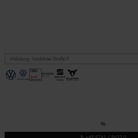
TEL
:
+49 8741 / 9633 0