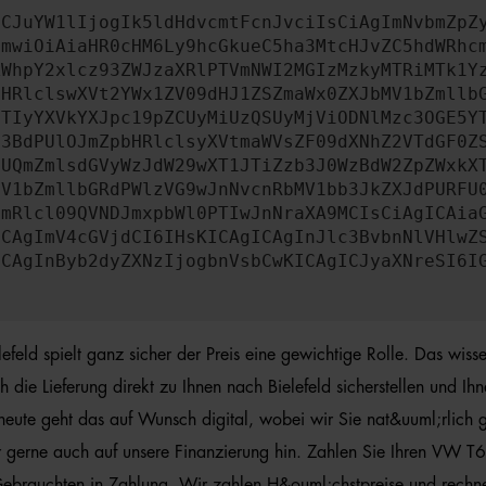
ICJuYW1lIjogIk5ldHdvcmtFcnJvciIsCiAgImNvbmZpZ
cmwiOiAiaHR0cHM6Ly9hcGkueC5ha3MtcHJvZC5hdWRhc
ZWhpY2xlcz93ZWJzaXRlPTVmNWI2MGIzMzkyMTRiMTk1Y
bHRlclswXVt2YWx1ZV09dHJ1ZSZmaWx0ZXJbMV1bZmllb
JTIyYXVkYXJpc19pZCUyMiUzQSUyMjViODNlMzc3OGE5Y
b3BdPUlOJmZpbHRlclsyXVtmaWVsZF09dXNhZ2VTdGF0Z
NUQmZmlsdGVyWzJdW29wXT1JTiZzb3J0WzBdW2ZpZWxkX
MV1bZmllbGRdPWlzVG9wJnNvcnRbMV1bb3JkZXJdPURFU
cmRlcl09QVNDJmxpbWl0PTIwJnNraXA9MCIsCiAgICAia
ICAgImV4cGVjdCI6IHsKICAgICAgInJlc3BvbnNlVHlwZ
ICAgInByb2dyZXNzIjogbnVsbCwKICAgICJyaXNreSI6I
ld spielt ganz sicher der Preis eine gewichtige Rolle. Das wiss
ie Lieferung direkt zu Ihnen nach Bielefeld sicherstellen und Ih
heute geht das auf Wunsch digital, wobei wir Sie nat&uuml;rlich
wir gerne auch auf unsere Finanzierung hin. Zahlen Sie Ihren VW
Gebrauchten in Zahlung. Wir zahlen H&ouml;chstpreise und rechn