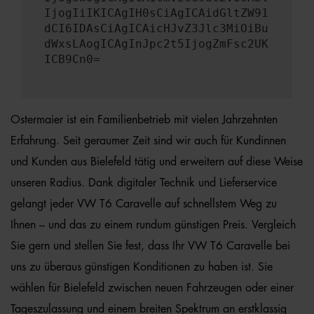
IjogIiIKICAgIH0sCiAgICAidGltZW91
dCI6IDAsCiAgICAicHJvZ3Jlc3MiOiBu
dWxsLAogICAgInJpc2t5IjogZmFsc2UK
ICB9Cn0=
Ostermaier ist ein Familienbetrieb mit vielen Jahrzehnten
Erfahrung. Seit geraumer Zeit sind wir auch für Kundinnen
und Kunden aus Bielefeld tätig und erweitern auf diese Weise
unseren Radius. Dank digitaler Technik und Lieferservice
gelangt jeder VW T6 Caravelle auf schnellstem Weg zu
Ihnen – und das zu einem rundum günstigen Preis. Vergleich
Sie gern und stellen Sie fest, dass Ihr VW T6 Caravelle bei
uns zu überaus günstigen Konditionen zu haben ist. Sie
wählen für Bielefeld zwischen neuen Fahrzeugen oder einer
Tageszulassung und einem breiten Spektrum an erstklassig