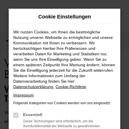
Zum
Cookie Einstellungen
Hauptinhalt
springen
Wir nutzen Cookies, um Ihnen die bestmögliche
Nutzung unserer Webseite zu ermöglichen und unsere
Startseite
Bielefeld
VW
VW T6 Caravelle für Bielefeld Top Angebote
Kommunikation mit Ihnen zu verbessern. Wir
berücksichtigen hierbei Ihre Präferenzen und
verarbeiten Daten für Marketing und Statistiken nur,
wenn Sie uns Ihre Einwilligung geben. Wenn Sie zu
VW T6 Caravelle für
einem späteren Zeitpunkt Ihre Meinung ändern, können
Sie die Einwilligung jederzeit für die Zukunft widerrufen.
Bielefeld Top Angebote
Weitere Informationen zum Umfang der
Datenverarbeitung finden Sie hier:
Datenschutzerklärung
,
Cookie-Richtlinie
.
WIE WÄRE ES MIT EINEM VW
Impressum
T6 CARAVELLE FÜR BIELEFELD?
Folgende Kategorien von Cookies werden von uns eingesetzt:
Wer zu uns und damit zur Auto-Familie Ostermaier kommt,
Essentiell
erhält viele Vorschläge rund um die Mobilität. Das gilt
Diese Technologien sind erforderlich, um die
Kernfunktionalität der Webseite zu gewährleisten.