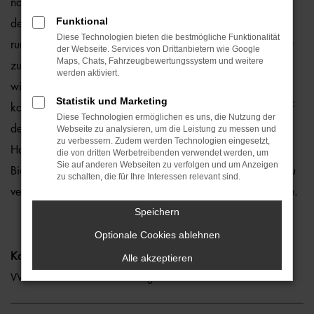
natürlich auch für Bielefeld und Umgebung, wo wir gerne
Funktional
den VW T6 Caravelle empfehlen. Die Rede ist von einem
Diese Technologien bieten die bestmögliche Funktionalität
rundum bewährten und zuverlässigen Fahrzeug, das perfekt
der Webseite. Services von Drittanbietern wie Google
Maps, Chats, Fahrzeugbewertungssystem und weitere
zu nahezu jedem Anspruch in Bielefeld passt. Gerne lassen
werden aktiviert.
wir Sie bei uns vor Ort einsteigen oder übernehmen die
Statistik und Marketing
komplette Beratung auf digitalem Weg. Der Vorteil liegt auf
Diese Technologien ermöglichen es uns, die Nutzung der
der Hand, denn so erhalten Sie Ihren VW T6 Caravelle frei
Webseite zu analysieren, um die Leistung zu messen und
zu verbessern. Zudem werden Technologien eingesetzt,
Haus und erfreuen sich an der direkten Lieferung nach
die von dritten Werbetreibenden verwendet werden, um
Sie auf anderen Webseiten zu verfolgen und um Anzeigen
Bielefeld ohne für den Autokauf Ihre eigenen vier Wände zu
zu schalten, die für Ihre Interessen relevant sind.
verlassen. Klingt gut? Dann kontaktieren Sie uns noch heute.
Speichern
Optionale Cookies ablehnen
Kategorie
Alle akzeptieren
VW T6 Caravelle Gebrauchtwagen Bielefeld