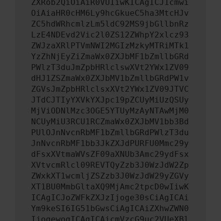
ZXRob2QiOiAiR0VUIiwKICAgICJ1cmwi
OiAiaHR0cHM6Ly9hcGkueC5ha3MtcHJv
ZC5hdWRhcmlzLm5ldC92MS9jbGllbnRz
LzE4NDEvd2Vic2l0ZS12ZWhpY2xlcz93
ZWJzaXRlPTVmNWI2MGIzMzkyMTRiMTk1
YzZhNjEyZiZmaWx0ZXJbMF1bZmllbGRd
PWlzT3duJmZpbHRlclswXVt2YWx1ZV09
dHJ1ZSZmaWx0ZXJbMV1bZmllbGRdPW1v
ZGVsJmZpbHRlclsxXVt2YWx1ZV09JTVC
JTdCJTIyYXVkYXJpc19pZCUyMiUzQSUy
MjViODNlMzc3OGE5YTUyMzAyNTAwMjM0
NCUyMiU3RCU1RCZmaWx0ZXJbMV1bb3Bd
PUlOJnNvcnRbMF1bZmllbGRdPWlzT3du
JnNvcnRbMF1bb3JkZXJdPURFU0Mmc29y
dFsxXVtmaWVsZF09aXNUb3Amc29ydFsx
XVtvcmRlcl09REVTQyZzb3J0WzJdW2Zp
ZWxkXT1wcmljZSZzb3J0WzJdW29yZGVy
XT1BU0MmbGltaXQ9MjAmc2tpcD0wIiwK
ICAgICJoZWFkZXJzIjoge30sCiAgICAi
Ym9keSI6IG51bGwsCiAgICAiZXhwZWN0
IjogewogICAgICAicmVzcG9uc2VUeXBl