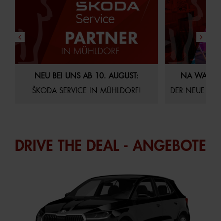
29.07.2026
Aktuelles
Startseite
21.07.2026
Akt
NEU BEI UNS AB 10. AUGUST:
NA WAS S
ŠKODA SERVICE IN MÜHLDORF!
DER NEUE AUDI Q4
DRIVE THE DEAL - ANGEBOTE