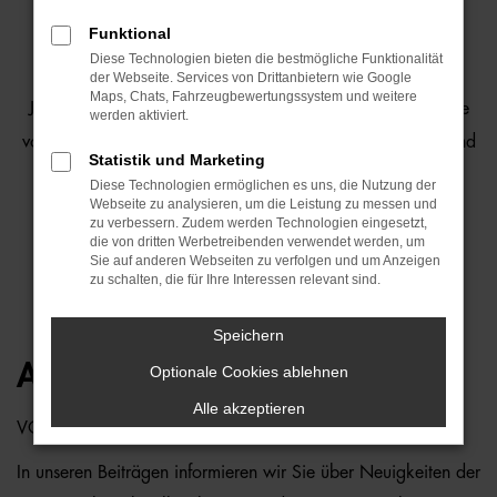
OSTERMAIER - ANGEBOTE
Funktional
Diese Technologien bieten die bestmögliche Funktionalität
der Webseite. Services von Drittanbietern wie Google
Maps, Chats, Fahrzeugbewertungssystem und weitere
Jetzt ist der perfekte Zeitpunkt, einzusteigen! Profitieren Sie
werden aktiviert.
von exklusiven Rabatten, sofort verfügbaren Fahrzeugen und
Statistik und Marketing
Top-Leasingangeboten.
Diese Technologien ermöglichen es uns, die Nutzung der
Webseite zu analysieren, um die Leistung zu messen und
Drive the Deal
– weil Fahrspaß und Sparen perfekt
zu verbessern. Zudem werden Technologien eingesetzt,
zusammenpassen.
die von dritten Werbetreibenden verwendet werden, um
Sie auf anderen Webseiten zu verfolgen und um Anzeigen
zu schalten, die für Ihre Interessen relevant sind.
Speichern
AKTUELLES
Optionale Cookies ablehnen
Alle akzeptieren
VON IHRER
OSTERMAIER
AUTO-FAMILIE
In unseren Beiträgen informieren wir Sie über Neuigkeiten der