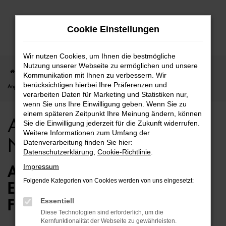
Zum
Cookie Einstellungen
Hauptinhalt
springen
Wir nutzen Cookies, um Ihnen die bestmögliche
Nutzung unserer Webseite zu ermöglichen und unsere
Startseite
Bremen
Audi
Audi A1
Audi A1 für Bremen Neuwagen Top
Kommunikation mit Ihnen zu verbessern. Wir
berücksichtigen hierbei Ihre Präferenzen und
Angebote
verarbeiten Daten für Marketing und Statistiken nur,
wenn Sie uns Ihre Einwilligung geben. Wenn Sie zu
einem späteren Zeitpunkt Ihre Meinung ändern, können
Audi A1 für Bremen
Sie die Einwilligung jederzeit für die Zukunft widerrufen.
Weitere Informationen zum Umfang der
Neuwagen Top Angebote
Datenverarbeitung finden Sie hier:
Datenschutzerklärung
,
Cookie-Richtlinie
.
Impressum
AUDI A1 NEUWAGEN – DIE
Folgende Kategorien von Cookies werden von uns eingesetzt:
ERSTKLASSIGE ALTERNATIVE
Essentiell
FÜR BREMEN
Diese Technologien sind erforderlich, um die
Kernfunktionalität der Webseite zu gewährleisten.