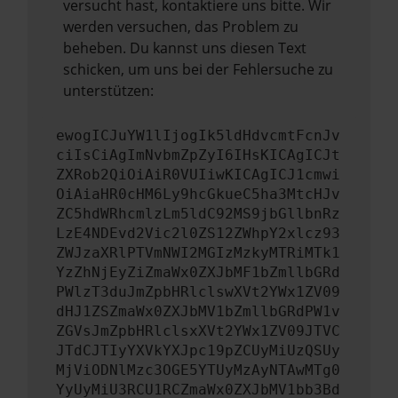
versucht hast, kontaktiere uns bitte. Wir
werden versuchen, das Problem zu
beheben. Du kannst uns diesen Text
schicken, um uns bei der Fehlersuche zu
unterstützen:
ewogICJuYW1lIjogIk5ldHdvcmtFcnJv
ciIsCiAgImNvbmZpZyI6IHsKICAgICJt
ZXRob2QiOiAiR0VUIiwKICAgICJ1cmwi
OiAiaHR0cHM6Ly9hcGkueC5ha3MtcHJv
ZC5hdWRhcmlzLm5ldC92MS9jbGllbnRz
LzE4NDEvd2Vic2l0ZS12ZWhpY2xlcz93
ZWJzaXRlPTVmNWI2MGIzMzkyMTRiMTk1
YzZhNjEyZiZmaWx0ZXJbMF1bZmllbGRd
PWlzT3duJmZpbHRlclswXVt2YWx1ZV09
dHJ1ZSZmaWx0ZXJbMV1bZmllbGRdPW1v
ZGVsJmZpbHRlclsxXVt2YWx1ZV09JTVC
JTdCJTIyYXVkYXJpc19pZCUyMiUzQSUy
MjViODNlMzc3OGE5YTUyMzAyNTAwMTg0
YyUyMiU3RCU1RCZmaWx0ZXJbMV1bb3Bd