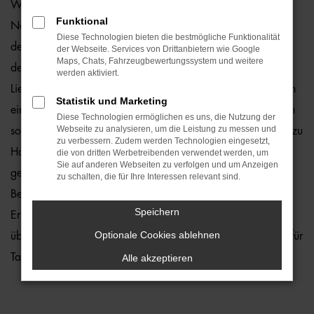
Wie wäre es, wenn Sie schon bald in einem Audi A1
Funktional
Neuwagen durch Bremen fahren? Zu teuer? Von wegen,
Diese Technologien bieten die bestmögliche Funktionalität
denn wir von der Auto-Familie Ostermaier erleichtern Ihnen
der Webseite. Services von Drittanbietern wie Google
Maps, Chats, Fahrzeugbewertungssystem und weitere
den Einstieg durch 1a Rabatte. Hinzu kommt, dass wir die
werden aktiviert.
Lieferung unserer Audi A1 Neuwagen nach Bremen oder an
Statistik und Marketing
einen anderen Ort in der Umgebung ermöglichen und Ihnen
Diese Technologien ermöglichen es uns, die Nutzung der
Webseite zu analysieren, um die Leistung zu messen und
somit lange Wege ersparen. Kaufen Sie ganz bequem von zu
zu verbessern. Zudem werden Technologien eingesetzt,
Hause aus und profitieren Sie von unserem Service. Hierzu
die von dritten Werbetreibenden verwendet werden, um
Sie auf anderen Webseiten zu verfolgen und um Anzeigen
gehört in vollem Umfang auch die Beratung. In diesem
zu schalten, die für Ihre Interessen relevant sind.
Bereich laufen wir zur Höchstform auf und bringen die
Speichern
Erfahrung vieler Jahrzehnte in der Autobranche ein. Zudem
Optionale Cookies ablehnen
üben wir unseren Beruf mit Leidenschaft aus – und das Tag für
Tag.
Alle akzeptieren