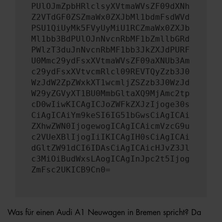
PUlOJmZpbHRlclsyXVtmaWVsZF09dXNh
Z2VTdGF0ZSZmaWx0ZXJbMl1bdmFsdWVd
PSU1QiUyMk5FVyUyMiU1RCZmaWx0ZXJb
Ml1bb3BdPUlOJnNvcnRbMF1bZmllbGRd
PWlzT3duJnNvcnRbMF1bb3JkZXJdPURF
U0Mmc29ydFsxXVtmaWVsZF09aXNUb3Am
c29ydFsxXVtvcmRlcl09REVTQyZzb3J0
WzJdW2ZpZWxkXT1wcmljZSZzb3J0WzJd
W29yZGVyXT1BU0MmbGltaXQ9MjAmc2tp
cD0wIiwKICAgICJoZWFkZXJzIjoge30s
CiAgICAiYm9keSI6IG51bGwsCiAgICAi
ZXhwZWN0IjogewogICAgICAicmVzcG9u
c2VUeXBlIjogIiIKICAgIH0sCiAgICAi
dGltZW91dCI6IDAsCiAgICAicHJvZ3Jl
c3MiOiBudWxsLAogICAgInJpc2t5Ijog
ZmFsc2UKICB9Cn0=
Was für einen Audi A1 Neuwagen in Bremen spricht? Da