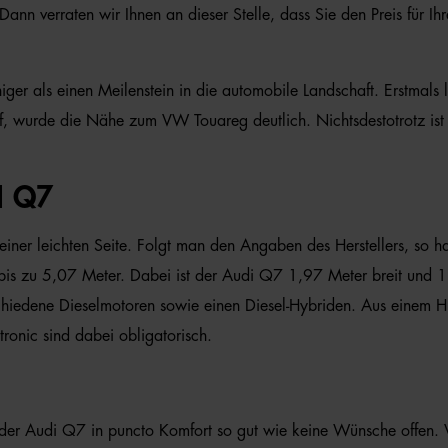
ann verraten wir Ihnen an dieser Stelle, dass Sie den Preis für 
er als einen Meilenstein in die automobile Landschaft. Erstmals le
 wurde die Nähe zum VW Touareg deutlich. Nichtsdestotrotz ist e
 Q7
seiner leichten Seite. Folgt man den Angaben des Herstellers, s
 bis zu 5,07 Meter. Dabei ist der Audi Q7 1,97 Meter breit und 
chiedene Dieselmotoren sowie einen Diesel-Hybriden. Aus einem 
tronic sind dabei obligatorisch.
sst der Audi Q7 in puncto Komfort so gut wie keine Wünsche offen.