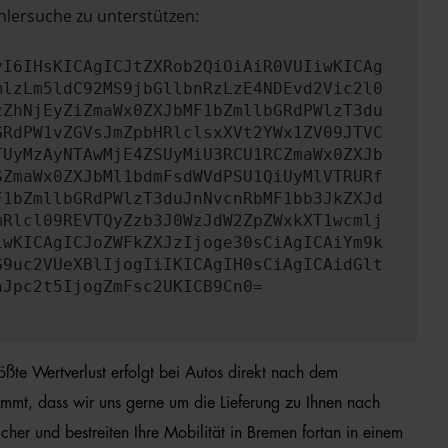
hlersuche zu unterstützen:
yI6IHsKICAgICJtZXRob2QiOiAiR0VUIiwKICAg
mlzLm5ldC92MS9jbGllbnRzLzE4NDEvd2Vic2l0
zZhNjEyZiZmaWx0ZXJbMF1bZmllbGRdPWlzT3du
GRdPW1vZGVsJmZpbHRlclsxXVt2YWx1ZV09JTVC
TUyMzAyNTAwMjE4ZSUyMiU3RCU1RCZmaWx0ZXJb
SZmaWx0ZXJbMl1bdmFsdWVdPSU1QiUyMlVTRURf
F1bZmllbGRdPWlzT3duJnNvcnRbMF1bb3JkZXJd
mRlcl09REVTQyZzb3J0WzJdW2ZpZWxkXT1wcmlj
iwKICAgICJoZWFkZXJzIjoge30sCiAgICAiYm9k
G9uc2VUeXBlIjogIiIKICAgIH0sCiAgICAidGlt
nJpc2t5IjogZmFsc2UKICB9Cn0=
ßte Wertverlust erfolgt bei Autos direkt nach dem
mmt, dass wir uns gerne um die Lieferung zu Ihnen nach
er und bestreiten Ihre Mobilität in Bremen fortan in einem