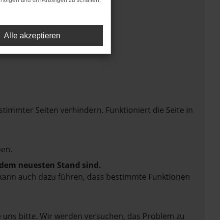
rfolgen und um Anzeigen zu schalten,
Alle akzeptieren
mmter Seiten verhindern. Funktioniert die Seite in
en.
f dem neuesten Stand sind.
rn kann auch dazu führen, dass bestimmte Funktionen
e uns bitte. Wir werden versuchen, das Problem zu