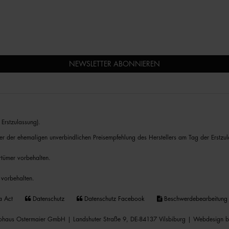
NEWSLETTER ABONNIEREN
Erstzulassung).
er der ehemaligen unverbindlichen Preisempfehlung des Herstellers am Tag der Erstzul
rrtümer vorbehalten.
 vorbehalten.
a Act
Datenschutz
Datenschutz Facebook
Beschwerdebearbeitung
haus Ostermaier GmbH | Landshuter Straße 9, DE-84137 Vilsbiburg |
Webdesign b