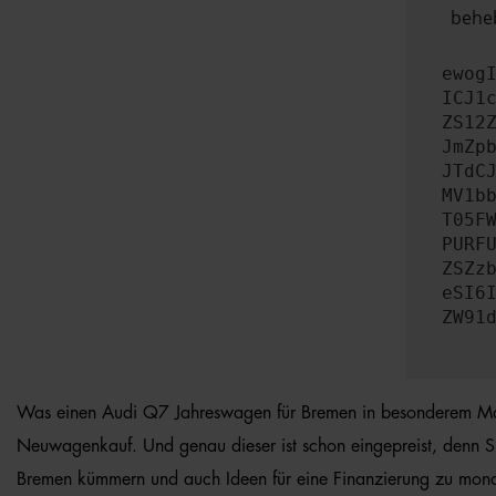
beheb
ewog
ICJ1
ZS12
JmZp
JTdC
MV1b
T05F
PURF
ZSZz
eSI6
ZW91
Was einen Audi Q7 Jahreswagen für Bremen in besonderem Maße au
Neuwagenkauf. Und genau dieser ist schon eingepreist, denn S
Bremen kümmern und auch Ideen für eine Finanzierung zu monatli