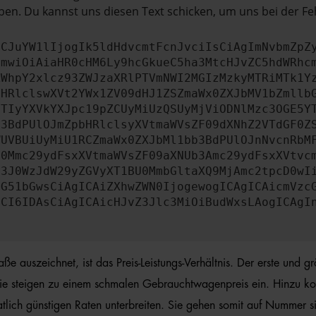
en. Du kannst uns diesen Text schicken, um uns bei der Fe
ICJuYW1lIjogIk5ldHdvcmtFcnJvciIsCiAgImNvbmZpZ
cmwiOiAiaHR0cHM6Ly9hcGkueC5ha3MtcHJvZC5hdWRhc
ZWhpY2xlcz93ZWJzaXRlPTVmNWI2MGIzMzkyMTRiMTk1Y
bHRlclswXVt2YWx1ZV09dHJ1ZSZmaWx0ZXJbMV1bZmllb
JTIyYXVkYXJpc19pZCUyMiUzQSUyMjViODNlMzc3OGE5Y
b3BdPUlOJmZpbHRlclsyXVtmaWVsZF09dXNhZ2VTdGF0Z
WUVBUiUyMiU1RCZmaWx0ZXJbMl1bb3BdPUlOJnNvcnRbM
U0Mmc29ydFsxXVtmaWVsZF09aXNUb3Amc29ydFsxXVtvc
b3J0WzJdW29yZGVyXT1BU0MmbGltaXQ9MjAmc2tpcD0wI
IG51bGwsCiAgICAiZXhwZWN0IjogewogICAgICAicmVzc
dCI6IDAsCiAgICAicHJvZ3Jlc3MiOiBudWxsLAogICAgI
szeichnet, ist das Preis-Leistungs-Verhältnis. Der erste und grö
ie steigen zu einem schmalen Gebrauchtwagenpreis ein. Hinzu ko
ch günstigen Raten unterbreiten. Sie gehen somit auf Nummer sich