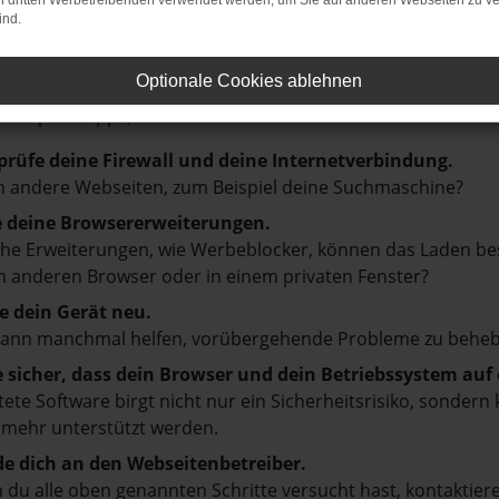
on dritten Werbetreibenden verwendet werden, um Sie auf anderen Webseiten zu ve
ind.
LER: NETWORK ERROR
Optionale Cookies ablehnen
en ist ein Fehler aufgetreten.
d ein paar Tipps, die dir helfen können:
prüfe deine Firewall und deine Internetverbindung.
 andere Webseiten, zum Beispiel deine Suchmaschine?
e deine Browsererweiterungen.
e Erweiterungen, wie Werbeblocker, können das Laden besti
 anderen Browser oder in einem privaten Fenster?
e dein Gerät neu.
kann manchmal helfen, vorübergehende Probleme zu beheb
e sicher, dass dein Browser und dein Betriebssystem au
tete Software birgt nicht nur ein Sicherheitsrisiko, sonde
 mehr unterstützt werden.
e dich an den Webseitenbetreiber.
du alle oben genannten Schritte versucht hast, kontaktier