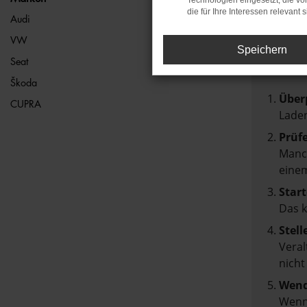
Technologien eingesetzt, die v
die für Ihre Interessen relevant s
FEH
Audi
VW
Speichern
Beim Lad
Seat
Hier sin
Škoda
Über
CUPRA
Laden
Prüf
Manch
einem
Start
Das 
Stell
Veral
nicht
Wend
Wenn 