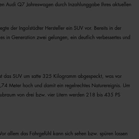
Ihren Audi Q7 Jahreswagen durch Inzahlunggabe Ihres aktuellen
gte der Ingolstädter Hersteller ein SUV vor. Bereits in der
s in Generation zwei gelungen, ein deutlich verbessertes und
o hat das SUV um satte 325 Kilogramm abgespeckt, was vor
1,74 Meter hoch und damit ein regelrechtes Naturereignis. Um
Hubraum von drei bzw. vier Litern werden 218 bis 435 PS
 Vor allem das Fahrgefühl kann sich sehen bzw. spüren lassen