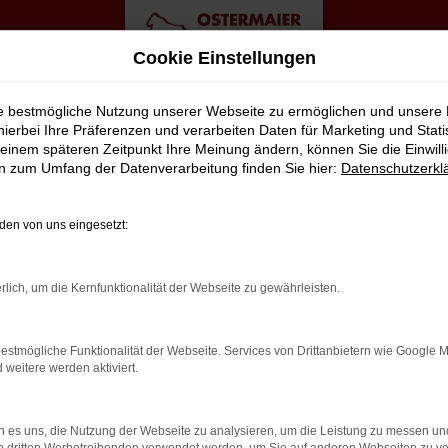
Cookie Einstellungen
ote
ie bestmögliche Nutzung unserer Webseite zu ermöglichen und unsere
hierbei Ihre Präferenzen und verarbeiten Daten für Marketing und Stati
einem späteren Zeitpunkt Ihre Meinung ändern, können Sie die Einwillig
swagen Top Angebote
en zum Umfang der Datenverarbeitung finden Sie hier:
Datenschutzerkl
ENS MOBIL IN BREMEN
en von uns eingesetzt:
eboten werden Fahrzeuge, die zwar gebraucht sind, jedoch erst 
rlich, um die Kernfunktionalität der Webseite zu gewährleisten.
tellen wir in unserer Meisterwerkstatt nahezu nie fest. Dennoch ko
ofitieren zudem davon, dass die Modelle aus der aktuellen Genera
estmögliche Funktionalität der Webseite. Services von Drittanbietern wie Google 
reits perfekt eingefahren. Sie brauchen nur noch einzusteigen un
eitere werden aktiviert.
 es uns, die Nutzung der Webseite zu analysieren, um die Leistung zu messen u