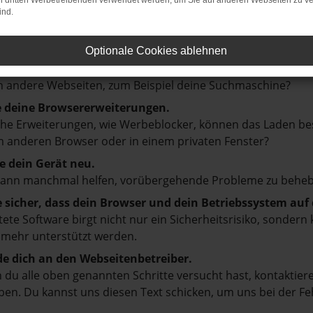
on dritten Werbetreibenden verwendet werden, um Sie auf anderen Webseiten zu ve
ind.
en ist ein Fehler aufgetreten.
d ein paar Tipps, die dir helfen können:
Optionale Cookies ablehnen
prüfe deine Firewall und deine Internetverbindung.
 andere Webseiten, zum Beispiel deine Suchmaschine?
e deine Browsererweiterungen.
e Erweiterungen, wie Werbeblocker, können das Laden besti
 anderen Browser oder in einem privaten Fenster?
e dein Gerät neu.
kann manchmal helfen, vorübergehende Probleme zu beheb
e sicher, dass dein Browser und dein Betriebssystem au
tete Software birgt nicht nur ein Sicherheitsrisiko, sonde
 mehr unterstützt werden.
e dich an den Webseitenbetreiber.
du alle oben genannten Schritte versucht hast, kontaktier
en. Du kannst uns diesen Text schicken, um uns bei der Fe