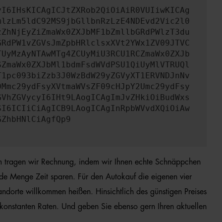
yI6IHsKICAgICJtZXRob2QiOiAiR0VUIiwKICAg
mlzLm5ldC92MS9jbGllbnRzLzE4NDEvd2Vic2l0
zZhNjEyZiZmaWx0ZXJbMF1bZmllbGRdPWlzT3du
GRdPW1vZGVsJmZpbHRlclsxXVt2YWx1ZV09JTVC
TUyMzAyNTAwMTg4ZCUyMiU3RCU1RCZmaWx0ZXJb
SZmaWx0ZXJbMl1bdmFsdWVdPSU1QiUyMlVTRUQl
T1pc093biZzb3J0WzBdW29yZGVyXT1ERVNDJnNv
0Mmc29ydFsyXVtmaWVsZF09cHJpY2Umc29ydFsy
GVhZGVycyI6IHt9LAogICAgImJvZHkiOiBudWxs
SI6ICIiCiAgICB9LAogICAgInRpbWVvdXQiOiAw
GZhbHNlCiAgfQp9
em tragen wir Rechnung, indem wir Ihnen echte Schnäppchen
ede Menge Zeit sparen. Für den Autokauf die eigenen vier
ndorte willkommen heißen. Hinsichtlich des günstigen Preises
konstanten Raten. Und geben Sie ebenso gern Ihren aktuellen