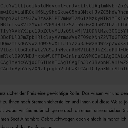
ICJuYW1lIjogIk5ldHdvcmtFcnJvciIsCiAgImNvbmZpZ
cmwiOiAiaHR0cHM6Ly9hcGkueC5ha3MtcHJvZC5hdWRhc
ZWhpY2xlcz93ZWJzaXRlPTVmNWI2MGIzMzkyMTRiMTk1Y
bHRlclswXVt2YWx1ZV09dHJ1ZSZmaWx0ZXJbMV1bZmllb
JTIyYXVkYXJpc19pZCUyMiUzQSUyMjViODNlMzc3OGE5Y
b3BdPUlOJmZpbHRlclsyXVtmaWVsZF09dXNhZ2VTdGF0Z
NUQmZmlsdGVyWzJdW29wXT1JTiZzb3J0WzBdW2ZpZWxkX
MV1bZmllbGRdPWlzVG9wJnNvcnRbMV1bb3JkZXJdPURFU
cmRlcl09QVNDJmxpbWl0PTIwJnNraXA9MCIsCiAgICAia
ICAgImV4cGVjdCI6IHsKICAgICAgInJlc3BvbnNlVHlwZ
ICAgInByb2dyZXNzIjogbnVsbCwKICAgICJyaXNreSI6I
z sicher der Preis eine gewichtige Rolle. Das wissen wir und d
t zu Ihnen nach Bremen sicherstellen und Ihnen auf diese Weise j
, wobei wir Sie natürlich gerne auch an einem unserer sieben Sta
e Ihren Seat Alhambra Gebrauchtwagen doch einfach in monatlich 
diese auf den Kaufpreis an.