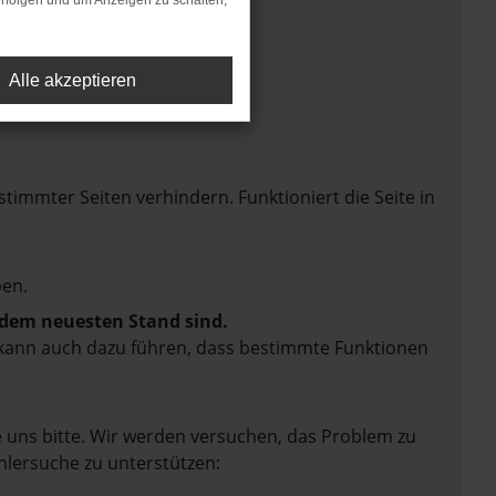
rfolgen und um Anzeigen zu schalten,
Alle akzeptieren
mmter Seiten verhindern. Funktioniert die Seite in
en.
f dem neuesten Stand sind.
rn kann auch dazu führen, dass bestimmte Funktionen
e uns bitte. Wir werden versuchen, das Problem zu
hlersuche zu unterstützen: