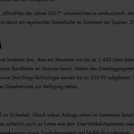
Allrad-Van des Jahres 2017“ unterstreichen es eindrucksvoll: de
ist damit ein regelrechter Dauerläufer im Sortiment der Spanier.
M
ret bedeutet dies, dass ein Stauraum von bis zu 2.430 Litern bere
anze Bandbreite an Motoren bereit. Neben den Dieselaggregaten 
owie Start-Stopp-Technologie werden bis zu 220 PS aufgeboten. 
r Dieselvariante zur Verfügung stehen.
an Sicherheit. Gleich sieben Airbags stehen im Innenraum bereit 
was sicherlich auch an Extras wie dem Toter-Winkel-Assistenten od
enerkennung sowie Spurhalteassistent und Multikollisionsbremse.