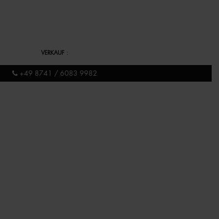
VERKAUF
:
+49 8741 / 6083 9982