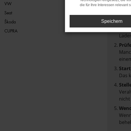
Technologien eingesetzt, die v
VW
die für Ihre Interessen relevant s
Beim Lad
Seat
Hier sin
Speichern
Škoda
Über
CUPRA
Laden
Prüf
Manch
einem
Start
Das 
Stell
Veral
nicht
Wend
Wenn 
beheb