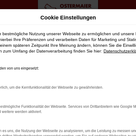
Cookie Einstellungen
agen Top Angebote
ie bestmögliche Nutzung unserer Webseite zu ermöglichen und unsere
hierbei Ihre Präferenzen und verarbeiten Daten für Marketing und Stati
einem späteren Zeitpunkt Ihre Meinung ändern, können Sie die Einwillig
 Gebrauchtwagen Top Angeb
en zum Umfang der Datenverarbeitung finden Sie hier:
Datenschutzerkl
GEN – PERFEKT FÜR BREMEN GE
en von uns eingesetzt:
erfekt zusammen. Dies ließe sich natürlich auch für andere Orte
rlich, um die Kernfunktionalität der Webseite zu gewährleisten.
ahren mit Seat und sind von der Qualität der Fahrzeuge begeister
ret bedeutet dies, dass jedes Auto in unserer Meisterwerkstatt g
estmögliche Funktionalität der Webseite. Services von Drittanbietern wie Google 
hrzeuge auf die Straßen von Bremen lassen. Ohne „Wenn und Aber“
eitere werden aktiviert.
LER: NETWORK ERROR
 es uns, die Nutzung der Webseite zu analysieren, um die Leistung zu messen u