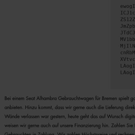
ewog
ICJ1
ZS12
JmZp
JTdC
MV1b
MjIl
cnRb
XVtv
LAog
LAog
Bei einem Seat Alhambra Gebrauchtwagen für Bremen spielt gan
anbieten. Hinzu kommt, dass wir gerne auch die Lieferung direk
Wände verlassen war gestern, heute geht das auf Wunsch digital
weisen wir gerne auch auf unsere Finanzierung hin. Zahlen Si
Gebrauchten in Zahlung. Wir zahlen Höchstpreise und rechnen 