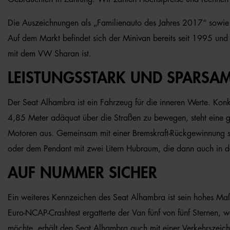
Die Auszeichnungen als „Familienauto des Jahres 2017“ sowie „
Auf dem Markt befindet sich der Minivan bereits seit 1995 und 
mit dem VW Sharan ist.
LEISTUNGSSTARK UND SPARSA
Der Seat Alhambra ist ein Fahrzeug für die inneren Werte. Konk
4,85 Meter adäquat über die Straßen zu bewegen, steht eine g
Motoren aus. Gemeinsam mit einer Bremskraft-Rückgewinnung s
oder dem Pendant mit zwei Litern Hubraum, die dann auch in de
AUF NUMMER SICHER
Ein weiteres Kennzeichen des Seat Alhambra ist sein hohes Maß 
Euro-NCAP-Crashtest ergatterte der Van fünf von fünf Sternen, 
möchte, erhält den Seat Alhambra auch mit einer Verkehrszeich