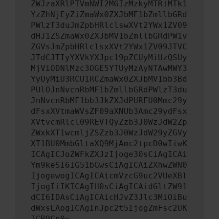
ZWJzaXRlPTVmNWI2MGIzMzkyMTRiMTk1
YzZhNjEyZiZmaWx0ZXJbMF1bZmllbGRd
PWlzT3duJmZpbHRlclswXVt2YWx1ZV09
dHJ1ZSZmaWx0ZXJbMV1bZmllbGRdPW1v
ZGVsJmZpbHRlclsxXVt2YWx1ZV09JTVC
JTdCJTIyYXVkYXJpc19pZCUyMiUzQSUy
MjViODNlMzc3OGE5YTUyMzAyNTAwMWY3
YyUyMiU3RCU1RCZmaWx0ZXJbMV1bb3Bd
PUlOJnNvcnRbMF1bZmllbGRdPWlzT3du
JnNvcnRbMF1bb3JkZXJdPURFU0Mmc29y
dFsxXVtmaWVsZF09aXNUb3Amc29ydFsx
XVtvcmRlcl09REVTQyZzb3J0WzJdW2Zp
ZWxkXT1wcmljZSZzb3J0WzJdW29yZGVy
XT1BU0MmbGltaXQ9MjAmc2tpcD0wIiwK
ICAgICJoZWFkZXJzIjoge30sCiAgICAi
Ym9keSI6IG51bGwsCiAgICAiZXhwZWN0
IjogewogICAgICAicmVzcG9uc2VUeXBl
IjogIiIKICAgIH0sCiAgICAidGltZW91
dCI6IDAsCiAgICAicHJvZ3Jlc3MiOiBu
dWxsLAogICAgInJpc2t5IjogZmFsc2UK
ICB9Cn0=