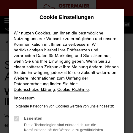
Zum
Cookie Einstellungen
Hauptinhalt
0
springen
MENÜ
Wir nutzen Cookies, um Ihnen die bestmögliche
Nutzung unserer Webseite zu ermöglichen und unsere
Startseite
Bremen
Seat
Seat Ibiza für Bremen Top Angebote
Kommunikation mit Ihnen zu verbessern. Wir
berücksichtigen hierbei Ihre Präferenzen und
verarbeiten Daten für Marketing und Statistiken nur,
wenn Sie uns Ihre Einwilligung geben. Wenn Sie zu
Seat Ibiza für Bremen Top
einem späteren Zeitpunkt Ihre Meinung ändern, können
Sie die Einwilligung jederzeit für die Zukunft widerrufen.
Angebote
Weitere Informationen zum Umfang der
Datenverarbeitung finden Sie hier:
Datenschutzerklärung
,
Cookie-Richtlinie
.
WIE WÄRE ES MIT EINEM SEAT
Impressum
IBIZA FÜR BREMEN?
Folgende Kategorien von Cookies werden von uns eingesetzt:
Wer zu uns und damit zur Auto-Familie Ostermaier kommt,
Essentiell
erhält viele Vorschläge rund um die Mobilität. Das gilt
Diese Technologien sind erforderlich, um die
Kernfunktionalität der Webseite zu gewährleisten.