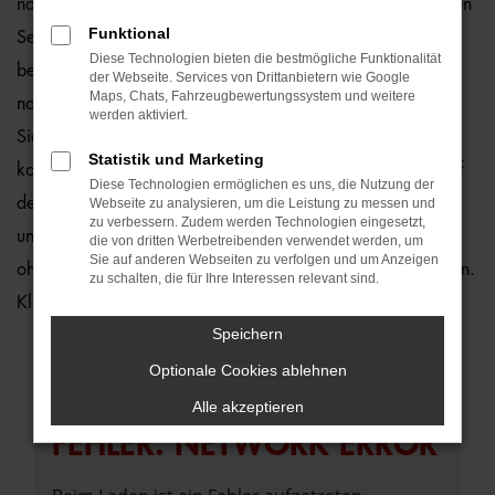
natürlich auch für Bremen und Umgebung, wo wir gerne den
Funktional
Seat Ibiza empfehlen. Die Rede ist von einem rundum
Diese Technologien bieten die bestmögliche Funktionalität
bewährten und zuverlässigen Fahrzeug, das perfekt zu
der Webseite. Services von Drittanbietern wie Google
Maps, Chats, Fahrzeugbewertungssystem und weitere
nahezu jedem Anspruch in Bremen passt. Gerne lassen wir
werden aktiviert.
Sie bei uns vor Ort einsteigen oder übernehmen die
Statistik und Marketing
komplette Beratung auf digitalem Weg. Der Vorteil liegt auf
Diese Technologien ermöglichen es uns, die Nutzung der
der Hand, denn so erhalten Sie Ihren Seat Ibiza frei Haus
Webseite zu analysieren, um die Leistung zu messen und
zu verbessern. Zudem werden Technologien eingesetzt,
und erfreuen sich an der direkten Lieferung nach Bremen
die von dritten Werbetreibenden verwendet werden, um
Sie auf anderen Webseiten zu verfolgen und um Anzeigen
ohne für den Autokauf Ihre eigenen vier Wände zu verlassen.
zu schalten, die für Ihre Interessen relevant sind.
Klingt gut? Dann kontaktieren Sie uns noch heute.
Speichern
Optionale Cookies ablehnen
Alle akzeptieren
FEHLER: NETWORK ERROR