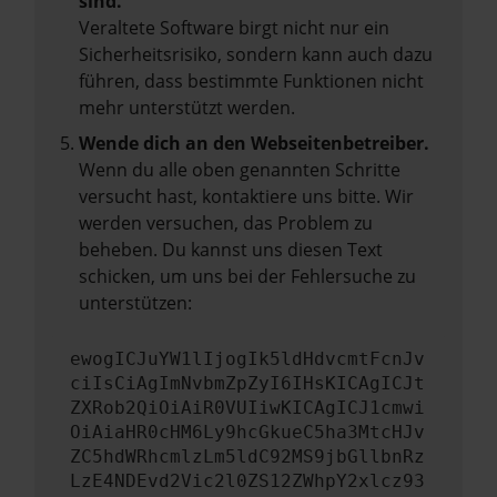
sind.
Veraltete Software birgt nicht nur ein
Sicherheitsrisiko, sondern kann auch dazu
führen, dass bestimmte Funktionen nicht
mehr unterstützt werden.
Wende dich an den Webseitenbetreiber.
Wenn du alle oben genannten Schritte
versucht hast, kontaktiere uns bitte. Wir
werden versuchen, das Problem zu
beheben. Du kannst uns diesen Text
schicken, um uns bei der Fehlersuche zu
unterstützen:
ewogICJuYW1lIjogIk5ldHdvcmtFcnJv
ciIsCiAgImNvbmZpZyI6IHsKICAgICJt
ZXRob2QiOiAiR0VUIiwKICAgICJ1cmwi
OiAiaHR0cHM6Ly9hcGkueC5ha3MtcHJv
ZC5hdWRhcmlzLm5ldC92MS9jbGllbnRz
LzE4NDEvd2Vic2l0ZS12ZWhpY2xlcz93