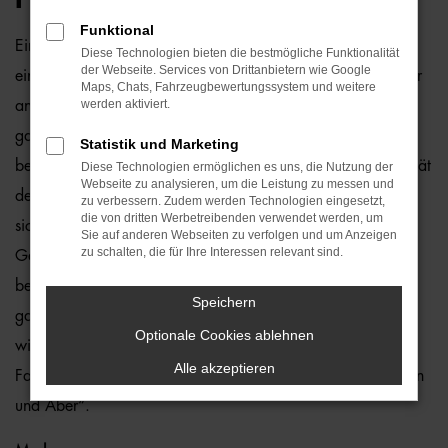
Funktional
Ein Škoda Kamiq Gebrauchtwagen und Bremen passen
Diese Technologien bieten die bestmögliche Funktionalität
der Webseite. Services von Drittanbietern wie Google
einfach perfekt zusammen. Dies ließe sich natürlich auch für
Maps, Chats, Fahrzeugbewertungssystem und weitere
werden aktiviert.
andere Orte sagen, denn dieses Modell überzeugt auf
ganzer Linie. Wir von der Auto-Familie Ostermaier arbeiten
Statistik und Marketing
bereits seit vielen Jahren mit Škoda und sind von der Qualität
Diese Technologien ermöglichen es uns, die Nutzung der
Webseite zu analysieren, um die Leistung zu messen und
der Fahrzeuge begeistert. Dennoch gehen wir auf Nummer
zu verbessern. Zudem werden Technologien eingesetzt,
die von dritten Werbetreibenden verwendet werden, um
sicher und schauen bei jedem Škoda Kamiq
Sie auf anderen Webseiten zu verfolgen und um Anzeigen
zu schalten, die für Ihre Interessen relevant sind.
Gebrauchtwagen für Bremen genauestens nach. Konkret
bedeutet dies, dass jedes Auto in unserer Meisterwerkstatt
Speichern
gastiert und dort überprüft und ggf. repariert und gewartet
Optionale Cookies ablehnen
wird. Unser Credo besteht darin, dass wir nur erstklassige
Alle akzeptieren
Fahrzeuge auf die Straßen von Bremen lassen. Ohne „Wenn
und Aber“.