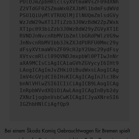
PUlOJmZpbHRlclsyXVtmaWVsZF09dXNh
Z2VTdGF0ZSZmaWx0ZXJbMl1bdmFsdWVd
PSU1QiUyMlVTRUQlMjIlNUQmZmlsdGVy
WzJdW29wXT1JTiZzb3J0WzBdW2ZpZWxk
XT1pc093biZzb3J0WzBdW29yZGVyXT1E
RVNDJnNvcnRbMV1bZmllbGRdPWlzVG9w
JnNvcnRbMV1bb3JkZXJdPURFU0Mmc29y
dFsyXVtmaWVsZF09cHJpY2Umc29ydFsy
XVtvcmRlcl09QVNDJmxpbWl0PTIwJnNr
aXA9MCIsCiAgICAiaGVhZGVycyI6IHt9
LAogICAgImJvZHkiOiBudWxsLAogICAg
ImV4cGVjdCI6IHsKICAgICAgInJlc3Bv
bnNlVHlwZSI6ICIiCiAgICB9LAogICAg
InRpbWVvdXQiOiAwLAogICAgInByb2dy
ZXNzIjogbnVsbCwKICAgICJyaXNreSI6
IGZhbHNlCiAgfQp9
Bei einem Škoda Kamiq Gebrauchtwagen für Bremen spielt