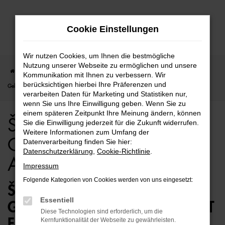
Zum
Cookie Einstellungen
Hauptinhalt
springen
Wir nutzen Cookies, um Ihnen die bestmögliche
Nutzung unserer Webseite zu ermöglichen und unsere
Startseite
Bremen
Škoda
Škoda Kamiq
Škoda Kamiq für Bremen
Kommunikation mit Ihnen zu verbessern. Wir
berücksichtigen hierbei Ihre Präferenzen und
Gebrauchtwagen Top Angebote
verarbeiten Daten für Marketing und Statistiken nur,
wenn Sie uns Ihre Einwilligung geben. Wenn Sie zu
einem späteren Zeitpunkt Ihre Meinung ändern, können
Škoda Kamiq für Bremen
Sie die Einwilligung jederzeit für die Zukunft widerrufen.
Weitere Informationen zum Umfang der
Gebrauchtwagen Top
Datenverarbeitung finden Sie hier:
Datenschutzerklärung
,
Cookie-Richtlinie
.
Angebote
Impressum
Folgende Kategorien von Cookies werden von uns eingesetzt:
ŠKODA KAMIQ
Essentiell
GEBRAUCHTWAGEN – PERFEKT
Diese Technologien sind erforderlich, um die
FÜR BREMEN GEEIGNET
Kernfunktionalität der Webseite zu gewährleisten.