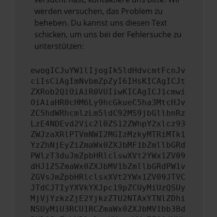
werden versuchen, das Problem zu
beheben. Du kannst uns diesen Text
schicken, um uns bei der Fehlersuche zu
unterstützen:
ewogICJuYW1lIjogIk5ldHdvcmtFcnJv
ciIsCiAgImNvbmZpZyI6IHsKICAgICJt
ZXRob2QiOiAiR0VUIiwKICAgICJ1cmwi
OiAiaHR0cHM6Ly9hcGkueC5ha3MtcHJv
ZC5hdWRhcmlzLm5ldC92MS9jbGllbnRz
LzE4NDEvd2Vic2l0ZS12ZWhpY2xlcz93
ZWJzaXRlPTVmNWI2MGIzMzkyMTRiMTk1
YzZhNjEyZiZmaWx0ZXJbMF1bZmllbGRd
PWlzT3duJmZpbHRlclswXVt2YWx1ZV09
dHJ1ZSZmaWx0ZXJbMV1bZmllbGRdPW1v
ZGVsJmZpbHRlclsxXVt2YWx1ZV09JTVC
JTdCJTIyYXVkYXJpc19pZCUyMiUzQSUy
MjVjYzkzZjE2YjkzZTU2NTAxYTNlZDhi
NSUyMiU3RCU1RCZmaWx0ZXJbMV1bb3Bd