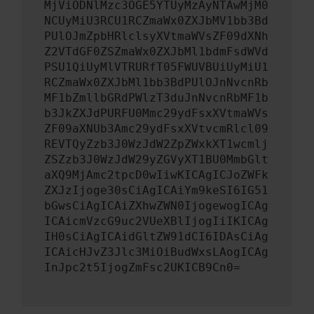
MjViODNlMzc3OGE5YTUyMzAyNTAwMjM0
NCUyMiU3RCU1RCZmaWx0ZXJbMV1bb3Bd
PUlOJmZpbHRlclsyXVtmaWVsZF09dXNh
Z2VTdGF0ZSZmaWx0ZXJbMl1bdmFsdWVd
PSU1QiUyMlVTRURfT05FWUVBUiUyMiU1
RCZmaWx0ZXJbMl1bb3BdPUlOJnNvcnRb
MF1bZmllbGRdPWlzT3duJnNvcnRbMF1b
b3JkZXJdPURFU0Mmc29ydFsxXVtmaWVs
ZF09aXNUb3Amc29ydFsxXVtvcmRlcl09
REVTQyZzb3J0WzJdW2ZpZWxkXT1wcmlj
ZSZzb3J0WzJdW29yZGVyXT1BU0MmbGlt
aXQ9MjAmc2tpcD0wIiwKICAgICJoZWFk
ZXJzIjoge30sCiAgICAiYm9keSI6IG51
bGwsCiAgICAiZXhwZWN0IjogewogICAg
ICAicmVzcG9uc2VUeXBlIjogIiIKICAg
IH0sCiAgICAidGltZW91dCI6IDAsCiAg
ICAicHJvZ3Jlc3MiOiBudWxsLAogICAg
InJpc2t5IjogZmFsc2UKICB9Cn0=