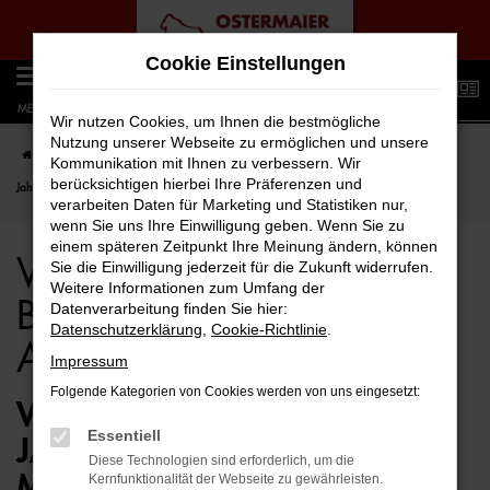
Zum
Cookie Einstellungen
Hauptinhalt
0
springen
MENÜ
Wir nutzen Cookies, um Ihnen die bestmögliche
Nutzung unserer Webseite zu ermöglichen und unsere
Startseite
Bremen
VW
VW T6 Caravelle
VW T6 Caravelle für Bremen
Kommunikation mit Ihnen zu verbessern. Wir
berücksichtigen hierbei Ihre Präferenzen und
Jahreswagen Top Angebote
verarbeiten Daten für Marketing und Statistiken nur,
wenn Sie uns Ihre Einwilligung geben. Wenn Sie zu
einem späteren Zeitpunkt Ihre Meinung ändern, können
VW T6 Caravelle für
Sie die Einwilligung jederzeit für die Zukunft widerrufen.
Weitere Informationen zum Umfang der
Bremen Jahreswagen Top
Datenverarbeitung finden Sie hier:
Datenschutzerklärung
,
Cookie-Richtlinie
.
Angebote
Impressum
Folgende Kategorien von Cookies werden von uns eingesetzt:
VW T6 CARAVELLE
Essentiell
JAHRESWAGEN – BESTENS
Diese Technologien sind erforderlich, um die
MOBIL IN BREMEN
Kernfunktionalität der Webseite zu gewährleisten.