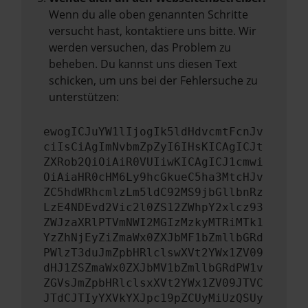
Wenn du alle oben genannten Schritte
versucht hast, kontaktiere uns bitte. Wir
werden versuchen, das Problem zu
beheben. Du kannst uns diesen Text
schicken, um uns bei der Fehlersuche zu
unterstützen:
ewogICJuYW1lIjogIk5ldHdvcmtFcnJv
ciIsCiAgImNvbmZpZyI6IHsKICAgICJt
ZXRob2QiOiAiR0VUIiwKICAgICJ1cmwi
OiAiaHR0cHM6Ly9hcGkueC5ha3MtcHJv
ZC5hdWRhcmlzLm5ldC92MS9jbGllbnRz
LzE4NDEvd2Vic2l0ZS12ZWhpY2xlcz93
ZWJzaXRlPTVmNWI2MGIzMzkyMTRiMTk1
YzZhNjEyZiZmaWx0ZXJbMF1bZmllbGRd
PWlzT3duJmZpbHRlclswXVt2YWx1ZV09
dHJ1ZSZmaWx0ZXJbMV1bZmllbGRdPW1v
ZGVsJmZpbHRlclsxXVt2YWx1ZV09JTVC
JTdCJTIyYXVkYXJpc19pZCUyMiUzQSUy