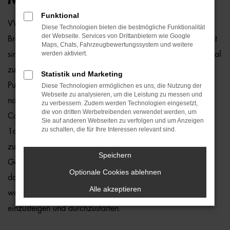
Funktional
VW T6 Caravelle Jahreswagen sind ein echter Preishit für
Diese Technologien bieten die bestmögliche Funktionalität
der Webseite. Services von Drittanbietern wie Google
Bremen. Angeboten werden Fahrzeuge, die zwar gebraucht
Maps, Chats, Fahrzeugbewertungssystem und weitere
werden aktiviert.
sind, jedoch erst vor maximal zwölf Monaten zum ersten Mal
zugelassen wurden. Fast noch neu trifft es ebenfalls auf den
Statistik und Marketing
Punkt, denn Mängel stellen wir in unserer Meisterwerkstatt
Diese Technologien ermöglichen es uns, die Nutzung der
Webseite zu analysieren, um die Leistung zu messen und
nahezu nie fest. Dennoch kontrollieren wir jeden VW T6
zu verbessern. Zudem werden Technologien eingesetzt,
die von dritten Werbetreibenden verwendet werden, um
Caravelle Jahreswagen vor dem Verkauf und entlassen nur
Sie auf anderen Webseiten zu verfolgen und um Anzeigen
zu schalten, die für Ihre Interessen relevant sind.
1a-Fahrzeuge auf die Straßen von Bremen. Sie profitieren
zudem davon, dass die Modelle aus der aktuellen
Speichern
Generation stammen und entsprechend mit vielen Extras
Optionale Cookies ablehnen
daherkommen. Die Motoren sind effizient und das Auto
Alle akzeptieren
wurde bereits perfekt eingefahren. Sie brauchen nur noch
einzusteigen und durchzustarten.