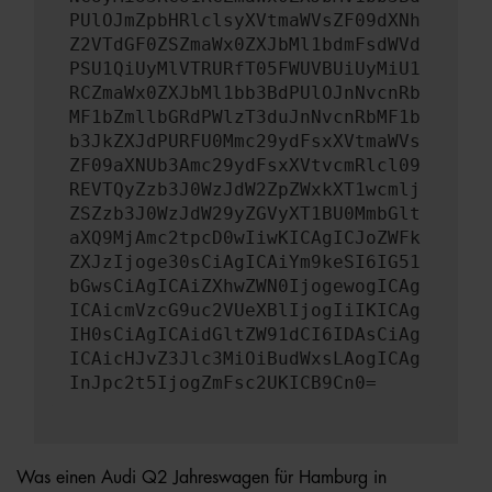
PUlOJmZpbHRlclsyXVtmaWVsZF09dXNh
Z2VTdGF0ZSZmaWx0ZXJbMl1bdmFsdWVd
PSU1QiUyMlVTRURfT05FWUVBUiUyMiU1
RCZmaWx0ZXJbMl1bb3BdPUlOJnNvcnRb
MF1bZmllbGRdPWlzT3duJnNvcnRbMF1b
b3JkZXJdPURFU0Mmc29ydFsxXVtmaWVs
ZF09aXNUb3Amc29ydFsxXVtvcmRlcl09
REVTQyZzb3J0WzJdW2ZpZWxkXT1wcmlj
ZSZzb3J0WzJdW29yZGVyXT1BU0MmbGlt
aXQ9MjAmc2tpcD0wIiwKICAgICJoZWFk
ZXJzIjoge30sCiAgICAiYm9keSI6IG51
bGwsCiAgICAiZXhwZWN0IjogewogICAg
ICAicmVzcG9uc2VUeXBlIjogIiIKICAg
IH0sCiAgICAidGltZW91dCI6IDAsCiAg
ICAicHJvZ3Jlc3MiOiBudWxsLAogICAg
InJpc2t5IjogZmFsc2UKICB9Cn0=
Was einen Audi Q2 Jahreswagen für Hamburg in