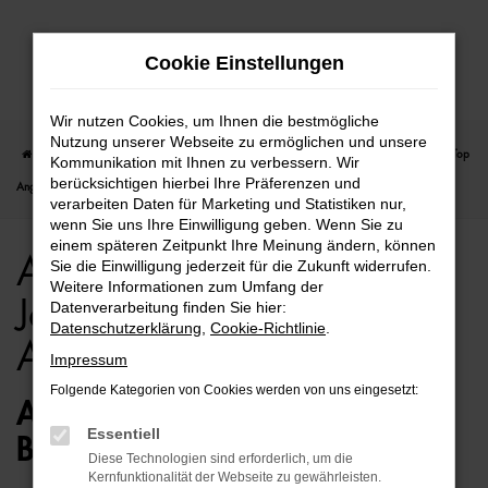
Zum
Cookie Einstellungen
Hauptinhalt
springen
Wir nutzen Cookies, um Ihnen die bestmögliche
Nutzung unserer Webseite zu ermöglichen und unsere
Startseite
Hamburg
Audi
Audi Q2
Audi Q2 für Hamburg Jahreswagen Top
Kommunikation mit Ihnen zu verbessern. Wir
berücksichtigen hierbei Ihre Präferenzen und
Angebote
verarbeiten Daten für Marketing und Statistiken nur,
wenn Sie uns Ihre Einwilligung geben. Wenn Sie zu
einem späteren Zeitpunkt Ihre Meinung ändern, können
Audi Q2 für Hamburg
Sie die Einwilligung jederzeit für die Zukunft widerrufen.
Weitere Informationen zum Umfang der
Jahreswagen Top
Datenverarbeitung finden Sie hier:
Datenschutzerklärung
,
Cookie-Richtlinie
.
Angebote
Impressum
Folgende Kategorien von Cookies werden von uns eingesetzt:
AUDI Q2 JAHRESWAGEN –
Essentiell
BESTENS MOBIL IN HAMBURG
Diese Technologien sind erforderlich, um die
Kernfunktionalität der Webseite zu gewährleisten.