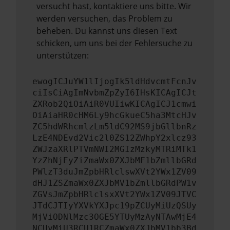
versucht hast, kontaktiere uns bitte. Wir
werden versuchen, das Problem zu
beheben. Du kannst uns diesen Text
schicken, um uns bei der Fehlersuche zu
unterstützen:
ewogICJuYW1lIjogIk5ldHdvcmtFcnJv
ciIsCiAgImNvbmZpZyI6IHsKICAgICJt
ZXRob2QiOiAiR0VUIiwKICAgICJ1cmwi
OiAiaHR0cHM6Ly9hcGkueC5ha3MtcHJv
ZC5hdWRhcmlzLm5ldC92MS9jbGllbnRz
LzE4NDEvd2Vic2l0ZS12ZWhpY2xlcz93
ZWJzaXRlPTVmNWI2MGIzMzkyMTRiMTk1
YzZhNjEyZiZmaWx0ZXJbMF1bZmllbGRd
PWlzT3duJmZpbHRlclswXVt2YWx1ZV09
dHJ1ZSZmaWx0ZXJbMV1bZmllbGRdPW1v
ZGVsJmZpbHRlclsxXVt2YWx1ZV09JTVC
JTdCJTIyYXVkYXJpc19pZCUyMiUzQSUy
MjViODNlMzc3OGE5YTUyMzAyNTAwMjE4
NCUyMiU3RCU1RCZmaWx0ZXJbMV1bb3Bd