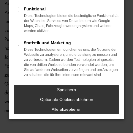
Audi Q2 Jahreswagen sind ein echter Preishit für Hamburg.
Funktional
Angeboten werden Fahrzeuge, die zwar gebraucht sind,
Diese Technologien bieten die bestmögliche Funktionalität
der Webseite. Services von Drittanbietern wie Google
jedoch erst vor maximal zwölf Monaten zum ersten Mal
Maps, Chats, Fahrzeugbewertungssystem und weitere
zugelassen wurden. Fast noch neu trifft es ebenfalls auf den
werden aktiviert.
Punkt, denn Mängel stellen wir in unserer Meisterwerkstatt
Statistik und Marketing
nahezu nie fest. Dennoch kontrollieren wir jeden Audi Q2
Diese Technologien ermöglichen es uns, die Nutzung der
Webseite zu analysieren, um die Leistung zu messen und
Jahreswagen vor dem Verkauf und entlassen nur 1a-
zu verbessern. Zudem werden Technologien eingesetzt,
die von dritten Werbetreibenden verwendet werden, um
Fahrzeuge auf die Straßen von Hamburg. Sie profitieren
Sie auf anderen Webseiten zu verfolgen und um Anzeigen
zudem davon, dass die Modelle aus der aktuellen
zu schalten, die für Ihre Interessen relevant sind.
Generation stammen und entsprechend mit vielen Extras
Speichern
daherkommen. Die Motoren sind effizient und das Auto
Optionale Cookies ablehnen
wurde bereits perfekt eingefahren. Sie brauchen nur noch
Alle akzeptieren
einzusteigen und durchzustarten.