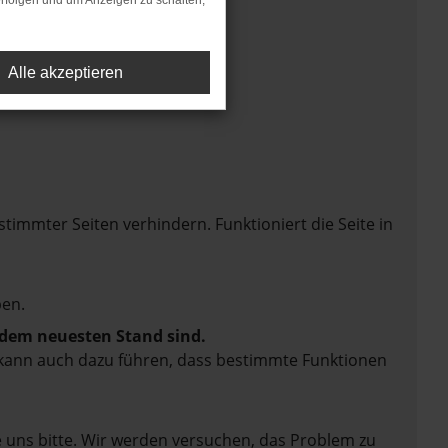
rfolgen und um Anzeigen zu schalten,
Alle akzeptieren
mmter Seiten verhindern. Funktioniert die Seite in
en.
f dem neuesten Stand sind.
rn kann auch dazu führen, dass bestimmte Funktionen
e uns bitte. Wir werden versuchen, das Problem zu