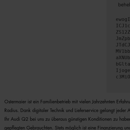
beheb
ewog
ICJ1
ZS12
JmZp
JTdC
MV1b
aXNU
bGlt
Ijog
c3Mi
Ostermaier ist ein Familienbetrieb mit vielen Jahrzehnten Erfa
Radius. Dank digitaler Technik und Lieferservice gelangt jeder
Ihr Audi Q2 bei uns zu überaus günstigen Konditionen zu habe
gepflegten Gebrauchten. Stets möglich ist eine Finanzierung un