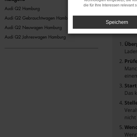
Technologien eingesetzt, die v
die für Ihre Interessen relevant s
FEH
Audi Q2 Hamburg
Audi Q2 Gebrauchtwagen Hamburg
Speichern
Beim Lad
Audi Q2 Neuwagen Hamburg
Hier sin
Audi Q2 Jahreswagen Hamburg
Über
Laden
Prüf
Manch
einem
Start
Das 
Stell
Veral
nicht
Wend
Wenn 