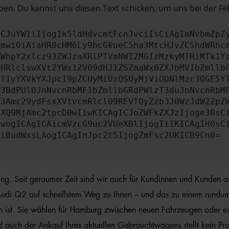
en. Du kannst uns diesen Text schicken, um uns bei der Fe
ICJuYW1lIjogIk5ldHdvcmtFcnJvciIsCiAgImNvbmZpZ
cmwiOiAiaHR0cHM6Ly9hcGkueC5ha3MtcHJvZC5hdWRhc
ZWhpY2xlcz93ZWJzaXRlPTVmNWI2MGIzMzkyMTRiMTk1Y
bHRlclswXVt2YWx1ZV09dHJ1ZSZmaWx0ZXJbMV1bZmllb
JTIyYXVkYXJpc19pZCUyMiUzQSUyMjViODNlMzc3OGE5Y
b3BdPUlOJnNvcnRbMF1bZmllbGRdPWlzT3duJnNvcnRbM
b3Amc29ydFsxXVtvcmRlcl09REVTQyZzb3J0WzJdW2ZpZ
aXQ9MjAmc2tpcD0wIiwKICAgICJoZWFkZXJzIjoge30sC
ewogICAgICAicmVzcG9uc2VUeXBlIjogIiIKICAgIH0sC
OiBudWxsLAogICAgInJpc2t5IjogZmFsc2UKICB9Cn0=
hrung. Seit geraumer Zeit sind wir auch für Kundinnen und Kunden 
 Audi Q2 auf schnellstem Weg zu Ihnen – und das zu einem rundum gü
n ist. Sie wählen für Hamburg zwischen neuen Fahrzeugen oder ei
d auch der Ankauf Ihres aktuellen Gebrauchtwagens stellt kein Pr