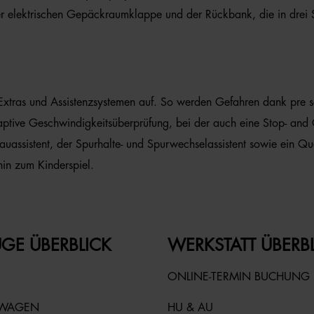
 elektrischen Gepäckraumklappe und der Rückbank, die in drei Seg
 Extras und Assistenzsystemen auf. So werden Gefahren dank pre sen
ptive Geschwindigkeitsüberprüfung, bei der auch eine Stop- and Go-
uassistent, der Spurhalte- und Spurwechselassistent sowie ein Que
in zum Kinderspiel.
GE ÜBERBLICK
WERKSTATT ÜBERB
ONLINE-TERMIN BUCHUNG
TWAGEN
HU & AU