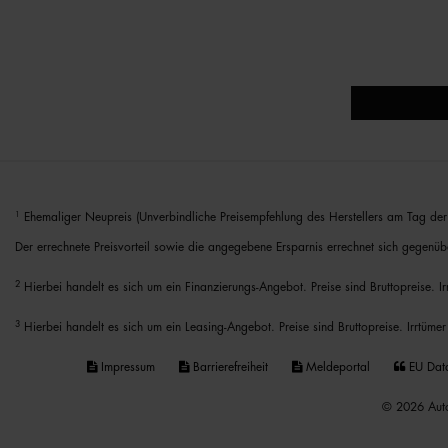
1
Ehemaliger Neupreis (Unverbindliche Preisempfehlung des Herstellers am Tag der 
Der errechnete Preisvorteil sowie die angegebene Ersparnis errechnet sich gegenüb
2
Hierbei handelt es sich um ein Finanzierungs-Angebot. Preise sind Bruttopreise. I
3
Hierbei handelt es sich um ein Leasing-Angebot. Preise sind Bruttopreise. Irrtümer
Impressum
Barrierefreiheit
Meldeportal
EU Dat
© 2026 Auto