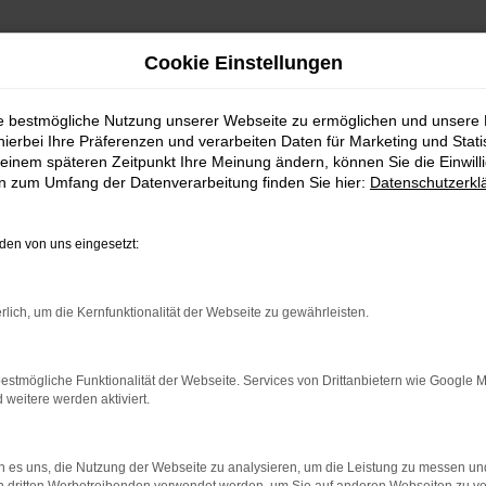
Cookie Einstellungen
ie bestmögliche Nutzung unserer Webseite zu ermöglichen und unsere
hierbei Ihre Präferenzen und verarbeiten Daten für Marketing und Stati
einem späteren Zeitpunkt Ihre Meinung ändern, können Sie die Einwillig
Angebote
en zum Umfang der Datenverarbeitung finden Sie hier:
Datenschutzerkl
 Q2 FÜR HAMBURG?
en von uns eingesetzt:
lt viele Vorschläge rund um die Mobilität. Das gilt natürlich 
rlich, um die Kernfunktionalität der Webseite zu gewährleisten.
lässigen Fahrzeug, das perfekt zu nahezu jedem Anspruch in Hambu
Vorteil liegt auf der Hand, denn so erhalten Sie Ihren Audi Q2 f
estmögliche Funktionalität der Webseite. Services von Drittanbietern wie Google 
assen. Klingt gut? Dann kontaktieren Sie uns noch heute.
eitere werden aktiviert.
 es uns, die Nutzung der Webseite zu analysieren, um die Leistung zu messen u