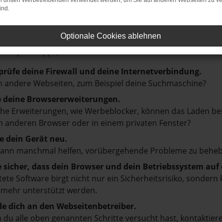
on dritten Werbetreibenden verwendet werden, um Sie auf anderen Webseiten zu ve
ind.
LER: NETWORK ERROR
Optionale Cookies ablehnen
en ist ein Fehler aufgetreten.
d ein paar Tipps, die dir helfen können:
prüfe deine Firewall und deine Internetverbindung.
 andere Webseiten, zum Beispiel deine Suchmaschine?
e deine Browsererweiterungen.
e Erweiterungen, wie Werbeblocker, können das Laden besti
 anderen Browser oder in einem privaten Fenster?
e dein Gerät neu.
kann manchmal helfen, vorübergehende Probleme zu beheb
e sicher, dass dein Browser und dein Betriebssystem au
tete Software birgt nicht nur ein Sicherheitsrisiko, sonde
 mehr unterstützt werden.
e dich an den Webseitenbetreiber.
du alle oben genannten Schritte versucht hast, kontaktier