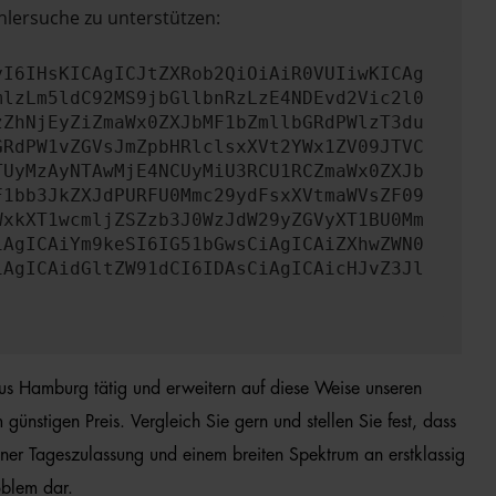
hlersuche zu unterstützen:
yI6IHsKICAgICJtZXRob2QiOiAiR0VUIiwKICAg
mlzLm5ldC92MS9jbGllbnRzLzE4NDEvd2Vic2l0
zZhNjEyZiZmaWx0ZXJbMF1bZmllbGRdPWlzT3du
GRdPW1vZGVsJmZpbHRlclsxXVt2YWx1ZV09JTVC
TUyMzAyNTAwMjE4NCUyMiU3RCU1RCZmaWx0ZXJb
F1bb3JkZXJdPURFU0Mmc29ydFsxXVtmaWVsZF09
WxkXT1wcmljZSZzb3J0WzJdW29yZGVyXT1BU0Mm
iAgICAiYm9keSI6IG51bGwsCiAgICAiZXhwZWN0
iAgICAidGltZW91dCI6IDAsCiAgICAicHJvZ3Jl
aus Hamburg tätig und erweitern auf diese Weise unseren
nstigen Preis. Vergleich Sie gern und stellen Sie fest, dass
ner Tageszulassung und einem breiten Spektrum an erstklassig
oblem dar.