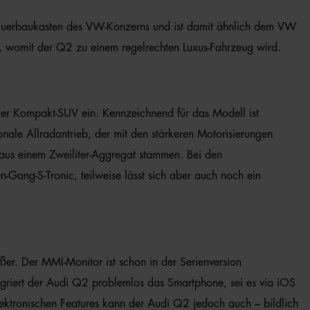
 Querbaukasten des VW-Konzerns und ist damit ähnlich dem VW
n, womit der Q2 zu einem regelrechten Luxus-Fahrzeug wird.
er Kompakt-SUV ein. Kennzeichnend für das Modell ist
onale Allradantrieb, der mit den stärkeren Motorisierungen
 aus einem Zweiliter-Aggregat stammen. Bei den
Gang-S-Tronic, teilweise lässt sich aber auch noch ein
er. Der MMI-Monitor ist schon in der Serienversion
egriert der Audi Q2 problemlos das Smartphone, sei es via iOS
elektronischen Features kann der Audi Q2 jedoch auch – bildlich