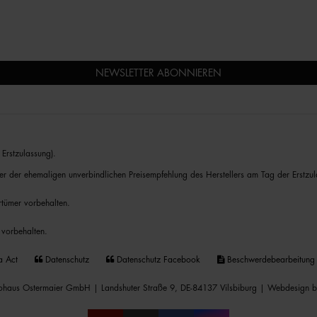
NEWSLETTER ABONNIEREN
Erstzulassung).
er der ehemaligen unverbindlichen Preisempfehlung des Herstellers am Tag der Erstzul
rrtümer vorbehalten.
 vorbehalten.
a Act
Datenschutz
Datenschutz Facebook
Beschwerdebearbeitung
haus Ostermaier GmbH | Landshuter Straße 9, DE-84137 Vilsbiburg |
Webdesign b