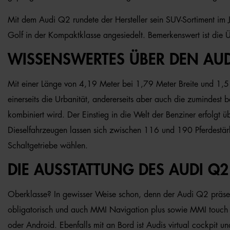
Mit dem Audi Q2 rundete der Hersteller sein SUV-Sortiment i
Golf in der Kompaktklasse angesiedelt. Bemerkenswert ist die
WISSENSWERTES ÜBER DEN AUD
Mit einer Länge von 4,19 Meter bei 1,79 Meter Breite und 1,5
einerseits die Urbanität, andererseits aber auch die zumindest 
kombiniert wird. Der Einstieg in die Welt der Benziner erfolg
Dieselfahrzeugen lassen sich zwischen 116 und 190 Pferdestärk
Schaltgetriebe wählen.
DIE AUSSTATTUNG DES AUDI Q2
Oberklasse? In gewisser Weise schon, denn der Audi Q2 präsent
obligatorisch und auch MMI Navigation plus sowie MMI touch u
oder Android. Ebenfalls mit an Bord ist Audis virtual cockpit 