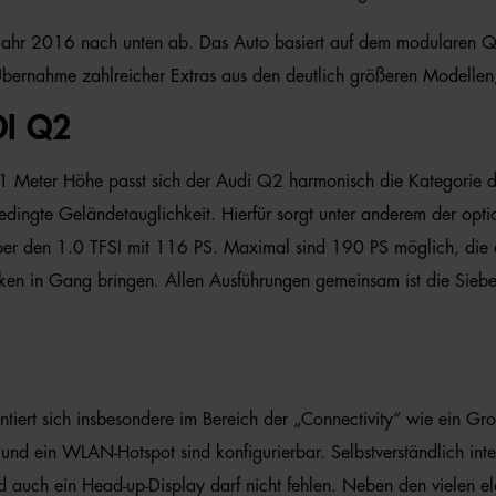
m Jahr 2016 nach unten ab. Das Auto basiert auf dem modularen
 Übernahme zahlreicher Extras aus den deutlich größeren Modelle
I Q2
1 Meter Höhe passt sich der Audi Q2 harmonisch die Kategorie d
bedingte Geländetauglichkeit. Hierfür sorgt unter anderem der opti
t über den 1.0 TFSI mit 116 PS. Maximal sind 190 PS möglich, die
en in Gang bringen. Allen Ausführungen gemeinsam ist die Sieben-
iert sich insbesondere im Bereich der „Connectivity“ wie ein Groß
nd ein WLAN-Hotspot sind konfigurierbar. Selbstverständlich int
und auch ein Head-up-Display darf nicht fehlen. Neben den vielen 