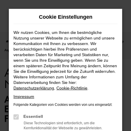
Zum
Cookie Einstellungen
Hauptinhalt
springen
Wir nutzen Cookies, um Ihnen die bestmögliche
Nutzung unserer Webseite zu ermöglichen und unsere
Startseite
Hamburg
Audi
Audi Q2
Audi Q2 für Hamburg Neuwagen Top
Kommunikation mit Ihnen zu verbessern. Wir
berücksichtigen hierbei Ihre Präferenzen und
Angebote
verarbeiten Daten für Marketing und Statistiken nur,
wenn Sie uns Ihre Einwilligung geben. Wenn Sie zu
einem späteren Zeitpunkt Ihre Meinung ändern, können
Audi Q2 für Hamburg
Sie die Einwilligung jederzeit für die Zukunft widerrufen.
Weitere Informationen zum Umfang der
Neuwagen Top Angebote
Datenverarbeitung finden Sie hier:
Datenschutzerklärung
,
Cookie-Richtlinie
.
Impressum
AUDI Q2 NEUWAGEN – DIE
Folgende Kategorien von Cookies werden von uns eingesetzt:
ERSTKLASSIGE ALTERNATIVE
Essentiell
FÜR HAMBURG
Diese Technologien sind erforderlich, um die
Kernfunktionalität der Webseite zu gewährleisten.