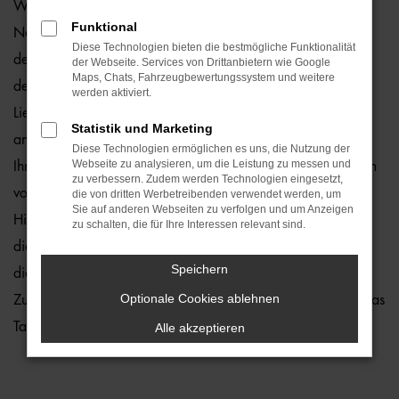
Wie wäre es, wenn Sie schon bald in einem Audi Q2
Funktional
Neuwagen durch Hamburg fahren? Zu teuer? Von wegen,
Diese Technologien bieten die bestmögliche Funktionalität
denn wir von der Auto-Familie Ostermaier erleichtern Ihnen
der Webseite. Services von Drittanbietern wie Google
Maps, Chats, Fahrzeugbewertungssystem und weitere
den Einstieg durch 1a Rabatte. Hinzu kommt, dass wir die
werden aktiviert.
Lieferung unserer Audi Q2 Neuwagen nach Hamburg oder
Statistik und Marketing
an einen anderen Ort in der Umgebung ermöglichen und
Diese Technologien ermöglichen es uns, die Nutzung der
Webseite zu analysieren, um die Leistung zu messen und
Ihnen somit lange Wege ersparen. Kaufen Sie ganz bequem
zu verbessern. Zudem werden Technologien eingesetzt,
von zu Hause aus und profitieren Sie von unserem Service.
die von dritten Werbetreibenden verwendet werden, um
Sie auf anderen Webseiten zu verfolgen und um Anzeigen
Hierzu gehört in vollem Umfang auch die Beratung. In
zu schalten, die für Ihre Interessen relevant sind.
diesem Bereich laufen wir zur Höchstform auf und bringen
Speichern
die Erfahrung vieler Jahrzehnte in der Autobranche ein.
Optionale Cookies ablehnen
Zudem üben wir unseren Beruf mit Leidenschaft aus – und das
Tag für Tag.
Alle akzeptieren