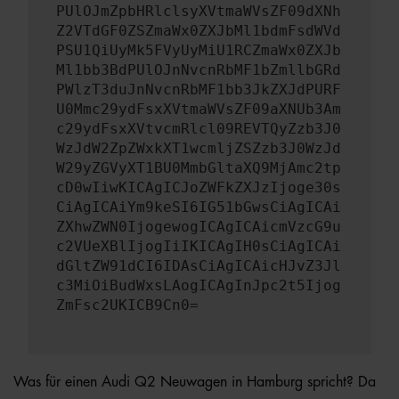
PUlOJmZpbHRlclsyXVtmaWVsZF09dXNh
Z2VTdGF0ZSZmaWx0ZXJbMl1bdmFsdWVd
PSU1QiUyMk5FVyUyMiU1RCZmaWx0ZXJb
Ml1bb3BdPUlOJnNvcnRbMF1bZmllbGRd
PWlzT3duJnNvcnRbMF1bb3JkZXJdPURF
U0Mmc29ydFsxXVtmaWVsZF09aXNUb3Am
c29ydFsxXVtvcmRlcl09REVTQyZzb3J0
WzJdW2ZpZWxkXT1wcmljZSZzb3J0WzJd
W29yZGVyXT1BU0MmbGltaXQ9MjAmc2tp
cD0wIiwKICAgICJoZWFkZXJzIjoge30s
CiAgICAiYm9keSI6IG51bGwsCiAgICAi
ZXhwZWN0IjogewogICAgICAicmVzcG9u
c2VUeXBlIjogIiIKICAgIH0sCiAgICAi
dGltZW91dCI6IDAsCiAgICAicHJvZ3Jl
c3MiOiBudWxsLAogICAgInJpc2t5Ijog
ZmFsc2UKICB9Cn0=
Was für einen Audi Q2 Neuwagen in Hamburg spricht? Da