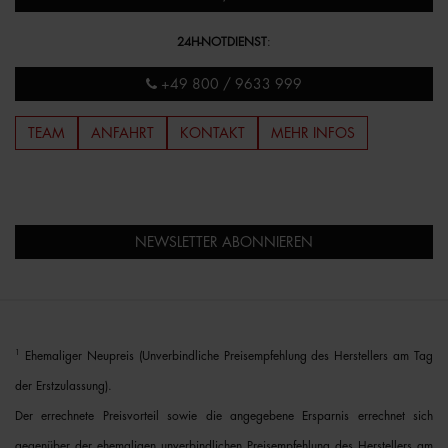
24H-NOTDIENST
:
+49 800 / 9633 999
TEAM
ANFAHRT
KONTAKT
MEHR INFOS
NEWSLETTER ABONNIEREN
1
Ehemaliger Neupreis (Unverbindliche Preisempfehlung des Herstellers am Tag
der Erstzulassung).
Der errechnete Preisvorteil sowie die angegebene Ersparnis errechnet sich
gegenüber der ehemaligen unverbindlichen Preisempfehlung des Herstellers am