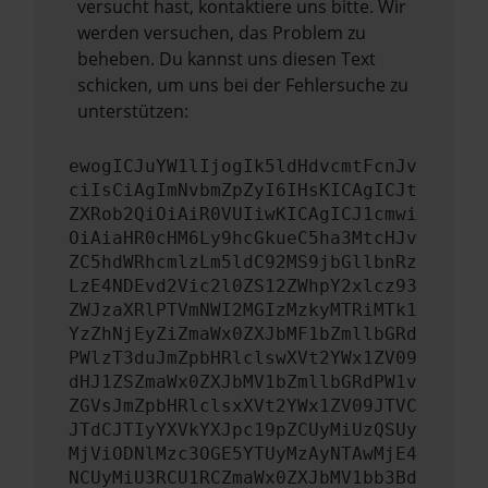
versucht hast, kontaktiere uns bitte. Wir
werden versuchen, das Problem zu
beheben. Du kannst uns diesen Text
schicken, um uns bei der Fehlersuche zu
unterstützen:
ewogICJuYW1lIjogIk5ldHdvcmtFcnJv
ciIsCiAgImNvbmZpZyI6IHsKICAgICJt
ZXRob2QiOiAiR0VUIiwKICAgICJ1cmwi
OiAiaHR0cHM6Ly9hcGkueC5ha3MtcHJv
ZC5hdWRhcmlzLm5ldC92MS9jbGllbnRz
LzE4NDEvd2Vic2l0ZS12ZWhpY2xlcz93
ZWJzaXRlPTVmNWI2MGIzMzkyMTRiMTk1
YzZhNjEyZiZmaWx0ZXJbMF1bZmllbGRd
PWlzT3duJmZpbHRlclswXVt2YWx1ZV09
dHJ1ZSZmaWx0ZXJbMV1bZmllbGRdPW1v
ZGVsJmZpbHRlclsxXVt2YWx1ZV09JTVC
JTdCJTIyYXVkYXJpc19pZCUyMiUzQSUy
MjViODNlMzc3OGE5YTUyMzAyNTAwMjE4
NCUyMiU3RCU1RCZmaWx0ZXJbMV1bb3Bd