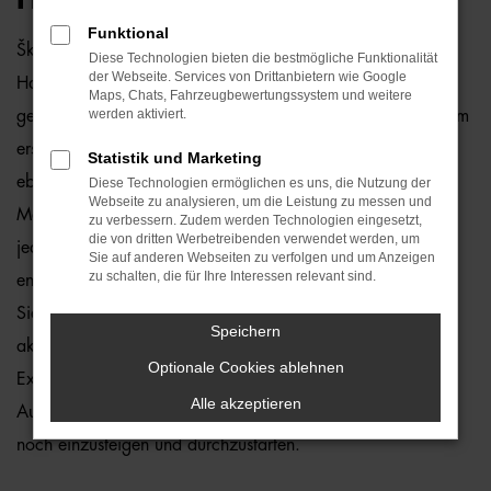
Funktional
Škoda Fabia Jahreswagen sind ein echter Preishit für
Diese Technologien bieten die bestmögliche Funktionalität
der Webseite. Services von Drittanbietern wie Google
Hamburg. Angeboten werden Fahrzeuge, die zwar
Maps, Chats, Fahrzeugbewertungssystem und weitere
werden aktiviert.
gebraucht sind, jedoch erst vor maximal zwölf Monaten zum
ersten Mal zugelassen wurden. Fast noch neu trifft es
Statistik und Marketing
ebenfalls auf den Punkt, denn Mängel stellen wir in unserer
Diese Technologien ermöglichen es uns, die Nutzung der
Webseite zu analysieren, um die Leistung zu messen und
Meisterwerkstatt nahezu nie fest. Dennoch kontrollieren wir
zu verbessern. Zudem werden Technologien eingesetzt,
die von dritten Werbetreibenden verwendet werden, um
jeden Škoda Fabia Jahreswagen vor dem Verkauf und
Sie auf anderen Webseiten zu verfolgen und um Anzeigen
zu schalten, die für Ihre Interessen relevant sind.
entlassen nur 1a-Fahrzeuge auf die Straßen von Hamburg.
Sie profitieren zudem davon, dass die Modelle aus der
Speichern
aktuellen Generation stammen und entsprechend mit vielen
Optionale Cookies ablehnen
Extras daherkommen. Die Motoren sind effizient und das
Alle akzeptieren
Auto wurde bereits perfekt eingefahren. Sie brauchen nur
noch einzusteigen und durchzustarten.