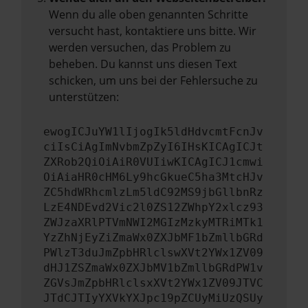
Wenn du alle oben genannten Schritte
versucht hast, kontaktiere uns bitte. Wir
werden versuchen, das Problem zu
beheben. Du kannst uns diesen Text
schicken, um uns bei der Fehlersuche zu
unterstützen:
ewogICJuYW1lIjogIk5ldHdvcmtFcnJv
ciIsCiAgImNvbmZpZyI6IHsKICAgICJt
ZXRob2QiOiAiR0VUIiwKICAgICJ1cmwi
OiAiaHR0cHM6Ly9hcGkueC5ha3MtcHJv
ZC5hdWRhcmlzLm5ldC92MS9jbGllbnRz
LzE4NDEvd2Vic2l0ZS12ZWhpY2xlcz93
ZWJzaXRlPTVmNWI2MGIzMzkyMTRiMTk1
YzZhNjEyZiZmaWx0ZXJbMF1bZmllbGRd
PWlzT3duJmZpbHRlclswXVt2YWx1ZV09
dHJ1ZSZmaWx0ZXJbMV1bZmllbGRdPW1v
ZGVsJmZpbHRlclsxXVt2YWx1ZV09JTVC
JTdCJTIyYXVkYXJpc19pZCUyMiUzQSUy