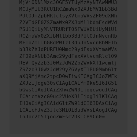
MjViODNlMzc3OGE5YTUyMzAyNTAwMWU3
MCUyMiU3RCU1RCZmaWx0ZXJbMV1bb3Bd
PUlOJmZpbHRlclsyXVtmaWVsZF09dXNh
Z2VTdGF0ZSZmaWx0ZXJbMl1bdmFsdWVd
PSU1QiUyMlVTRURfT05FWUVBUiUyMiU1
RCZmaWx0ZXJbMl1bb3BdPUlOJnNvcnRb
MF1bZmllbGRdPWlzT3duJnNvcnRbMF1b
b3JkZXJdPURFU0Mmc29ydFsxXVtmaWVs
ZF09aXNUb3Amc29ydFsxXVtvcmRlcl09
REVTQyZzb3J0WzJdW2ZpZWxkXT1wcmlj
ZSZzb3J0WzJdW29yZGVyXT1BU0MmbGlt
aXQ9MjAmc2tpcD0wIiwKICAgICJoZWFk
ZXJzIjoge30sCiAgICAiYm9keSI6IG51
bGwsCiAgICAiZXhwZWN0IjogewogICAg
ICAicmVzcG9uc2VUeXBlIjogIiIKICAg
IH0sCiAgICAidGltZW91dCI6IDAsCiAg
ICAicHJvZ3Jlc3MiOiBudWxsLAogICAg
InJpc2t5IjogZmFsc2UKICB9Cn0=