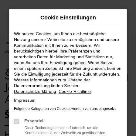
Zum
Cookie Einstellungen
Hauptinhalt
springen
Wir nutzen Cookies, um Ihnen die bestmögliche
Nutzung unserer Webseite zu ermöglichen und unsere
Startseite
Hamburg
Škoda
Škoda Fabia
Škoda Fabia für Hamburg
Kommunikation mit Ihnen zu verbessern. Wir
berücksichtigen hierbei Ihre Präferenzen und
Jahreswagen Top Angebote
verarbeiten Daten für Marketing und Statistiken nur,
wenn Sie uns Ihre Einwilligung geben. Wenn Sie zu
einem späteren Zeitpunkt Ihre Meinung ändern, können
Škoda Fabia für Hamburg
Sie die Einwilligung jederzeit für die Zukunft widerrufen.
Weitere Informationen zum Umfang der
Jahreswagen Top
Datenverarbeitung finden Sie hier:
Datenschutzerklärung
,
Cookie-Richtlinie
.
Angebote
Impressum
Folgende Kategorien von Cookies werden von uns eingesetzt:
ŠKODA FABIA JAHRESWAGEN
Essentiell
– BESTENS MOBIL IN
Diese Technologien sind erforderlich, um die
HAMBURG
Kernfunktionalität der Webseite zu gewährleisten.