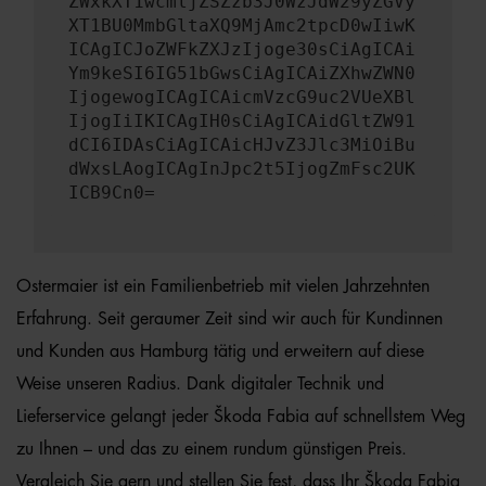
ZWxkXT1wcmljZSZzb3J0WzJdW29yZGVy
XT1BU0MmbGltaXQ9MjAmc2tpcD0wIiwK
ICAgICJoZWFkZXJzIjoge30sCiAgICAi
Ym9keSI6IG51bGwsCiAgICAiZXhwZWN0
IjogewogICAgICAicmVzcG9uc2VUeXBl
IjogIiIKICAgIH0sCiAgICAidGltZW91
dCI6IDAsCiAgICAicHJvZ3Jlc3MiOiBu
dWxsLAogICAgInJpc2t5IjogZmFsc2UK
ICB9Cn0=
Ostermaier ist ein Familienbetrieb mit vielen Jahrzehnten
Erfahrung. Seit geraumer Zeit sind wir auch für Kundinnen
und Kunden aus Hamburg tätig und erweitern auf diese
Weise unseren Radius. Dank digitaler Technik und
Lieferservice gelangt jeder Škoda Fabia auf schnellstem Weg
zu Ihnen – und das zu einem rundum günstigen Preis.
Vergleich Sie gern und stellen Sie fest, dass Ihr Škoda Fabia