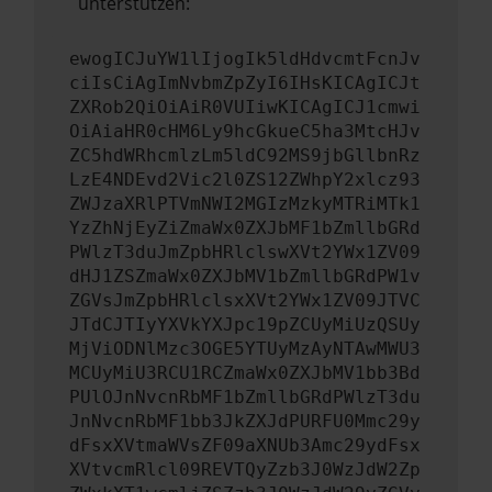
unterstützen:
ewogICJuYW1lIjogIk5ldHdvcmtFcnJv
ciIsCiAgImNvbmZpZyI6IHsKICAgICJt
ZXRob2QiOiAiR0VUIiwKICAgICJ1cmwi
OiAiaHR0cHM6Ly9hcGkueC5ha3MtcHJv
ZC5hdWRhcmlzLm5ldC92MS9jbGllbnRz
LzE4NDEvd2Vic2l0ZS12ZWhpY2xlcz93
ZWJzaXRlPTVmNWI2MGIzMzkyMTRiMTk1
YzZhNjEyZiZmaWx0ZXJbMF1bZmllbGRd
PWlzT3duJmZpbHRlclswXVt2YWx1ZV09
dHJ1ZSZmaWx0ZXJbMV1bZmllbGRdPW1v
ZGVsJmZpbHRlclsxXVt2YWx1ZV09JTVC
JTdCJTIyYXVkYXJpc19pZCUyMiUzQSUy
MjViODNlMzc3OGE5YTUyMzAyNTAwMWU3
MCUyMiU3RCU1RCZmaWx0ZXJbMV1bb3Bd
PUlOJnNvcnRbMF1bZmllbGRdPWlzT3du
JnNvcnRbMF1bb3JkZXJdPURFU0Mmc29y
dFsxXVtmaWVsZF09aXNUb3Amc29ydFsx
XVtvcmRlcl09REVTQyZzb3J0WzJdW2Zp