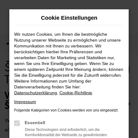
Zum
Cookie Einstellungen
Hauptinhalt
springen
Wir nutzen Cookies, um Ihnen die bestmögliche
Nutzung unserer Webseite zu ermöglichen und unsere
Startseite
Hamburg
Škoda
Škoda Fabia für Hamburg Top Angebote
Kommunikation mit Ihnen zu verbessern. Wir
berücksichtigen hierbei Ihre Präferenzen und
verarbeiten Daten für Marketing und Statistiken nur,
wenn Sie uns Ihre Einwilligung geben. Wenn Sie zu
Škoda Fabia für Hamburg
einem späteren Zeitpunkt Ihre Meinung ändern, können
Sie die Einwilligung jederzeit für die Zukunft widerrufen.
Top Angebote
Weitere Informationen zum Umfang der
Datenverarbeitung finden Sie hier:
Datenschutzerklärung
,
Cookie-Richtlinie
.
WIE WÄRE ES MIT EINEM
Impressum
ŠKODA FABIA FÜR HAMBURG?
Folgende Kategorien von Cookies werden von uns eingesetzt:
Wer zu uns und damit zur Auto-Familie Ostermaier kommt,
Essentiell
erhält viele Vorschläge rund um die Mobilität. Das gilt
Diese Technologien sind erforderlich, um die
Kernfunktionalität der Webseite zu gewährleisten.