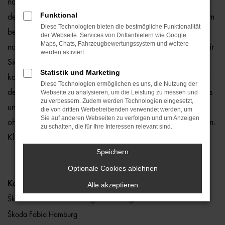
natürlich auch für Hamburg und Umgebung, wo wir gerne
Funktional
den Škoda Fabia empfehlen. Die Rede ist von einem rundum
Diese Technologien bieten die bestmögliche Funktionalität
bewährten und zuverlässigen Fahrzeug, das perfekt zu
der Webseite. Services von Drittanbietern wie Google
Maps, Chats, Fahrzeugbewertungssystem und weitere
nahezu jedem Anspruch in Hamburg passt. Gerne lassen wir
werden aktiviert.
Sie bei uns vor Ort einsteigen oder übernehmen die
Statistik und Marketing
komplette Beratung auf digitalem Weg. Der Vorteil liegt auf
Diese Technologien ermöglichen es uns, die Nutzung der
der Hand, denn so erhalten Sie Ihren Škoda Fabia frei Haus
Webseite zu analysieren, um die Leistung zu messen und
zu verbessern. Zudem werden Technologien eingesetzt,
und erfreuen sich an der direkten Lieferung nach Hamburg
die von dritten Werbetreibenden verwendet werden, um
Sie auf anderen Webseiten zu verfolgen und um Anzeigen
ohne für den Autokauf Ihre eigenen vier Wände zu verlassen.
zu schalten, die für Ihre Interessen relevant sind.
Klingt gut? Dann kontaktieren Sie uns noch heute.
Speichern
Optionale Cookies ablehnen
Kategorie
Alle akzeptieren
Škoda Fabia Gebrauchtwagen Hamburg
Škoda Fabia Hamburg