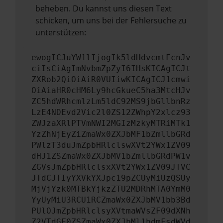
beheben. Du kannst uns diesen Text
schicken, um uns bei der Fehlersuche zu
unterstützen:
ewogICJuYW1lIjogIk5ldHdvcmtFcnJv
ciIsCiAgImNvbmZpZyI6IHsKICAgICJt
ZXRob2QiOiAiR0VUIiwKICAgICJ1cmwi
OiAiaHR0cHM6Ly9hcGkueC5ha3MtcHJv
ZC5hdWRhcmlzLm5ldC92MS9jbGllbnRz
LzE4NDEvd2Vic2l0ZS12ZWhpY2xlcz93
ZWJzaXRlPTVmNWI2MGIzMzkyMTRiMTk1
YzZhNjEyZiZmaWx0ZXJbMF1bZmllbGRd
PWlzT3duJmZpbHRlclswXVt2YWx1ZV09
dHJ1ZSZmaWx0ZXJbMV1bZmllbGRdPW1v
ZGVsJmZpbHRlclsxXVt2YWx1ZV09JTVC
JTdCJTIyYXVkYXJpc19pZCUyMiUzQSUy
MjVjYzk0MTBkYjkzZTU2MDRhMTA0YmM0
YyUyMiU3RCU1RCZmaWx0ZXJbMV1bb3Bd
PUlOJmZpbHRlclsyXVtmaWVsZF09dXNh
Z2VTdGF0ZSZmaWx0ZXJbMl1bdmFsdWVd