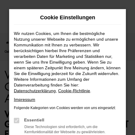
Zum
Cookie Einstellungen
Hauptinhalt
springen
Wir nutzen Cookies, um Ihnen die bestmögliche
Nutzung unserer Webseite zu ermöglichen und unsere
Startseite
Hamburg
VW
VW T-Cross
VW T-Cross für Hamburg
Kommunikation mit Ihnen zu verbessern. Wir
berücksichtigen hierbei Ihre Präferenzen und
Gebrauchtwagen Top Angebote
verarbeiten Daten für Marketing und Statistiken nur,
wenn Sie uns Ihre Einwilligung geben. Wenn Sie zu
einem späteren Zeitpunkt Ihre Meinung ändern, können
VW T-Cross für Hamburg
Sie die Einwilligung jederzeit für die Zukunft widerrufen.
Weitere Informationen zum Umfang der
Gebrauchtwagen Top
Datenverarbeitung finden Sie hier:
Datenschutzerklärung
,
Cookie-Richtlinie
.
Angebote
Impressum
Folgende Kategorien von Cookies werden von uns eingesetzt:
VW T-CROSS
Essentiell
GEBRAUCHTWAGEN – PERFEKT
Diese Technologien sind erforderlich, um die
FÜR HAMBURG GEEIGNET
Kernfunktionalität der Webseite zu gewährleisten.