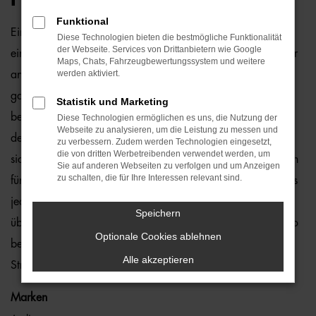
Funktional
Ein VW T-Cross Gebrauchtwagen und Hamburg passen
Diese Technologien bieten die bestmögliche Funktionalität
der Webseite. Services von Drittanbietern wie Google
einfach perfekt zusammen. Dies ließe sich natürlich auch für
Maps, Chats, Fahrzeugbewertungssystem und weitere
werden aktiviert.
andere Orte sagen, denn dieses Modell überzeugt auf
ganzer Linie. Wir von der Auto-Familie Ostermaier arbeiten
Statistik und Marketing
bereits seit vielen Jahren mit VW und sind von der Qualität
Diese Technologien ermöglichen es uns, die Nutzung der
Webseite zu analysieren, um die Leistung zu messen und
der Fahrzeuge begeistert. Dennoch gehen wir auf Nummer
zu verbessern. Zudem werden Technologien eingesetzt,
die von dritten Werbetreibenden verwendet werden, um
sicher und schauen bei jedem VW T-Cross Gebrauchtwagen
Sie auf anderen Webseiten zu verfolgen und um Anzeigen
zu schalten, die für Ihre Interessen relevant sind.
für Hamburg genauestens nach. Konkret bedeutet dies, dass
jedes Auto in unserer Meisterwerkstatt gastiert und dort
Speichern
überprüft und ggf. repariert und gewartet wird. Unser Credo
Optionale Cookies ablehnen
besteht darin, dass wir nur erstklassige Fahrzeuge auf die
Alle akzeptieren
Straßen von Hamburg lassen. Ohne „Wenn und Aber“.
Marken