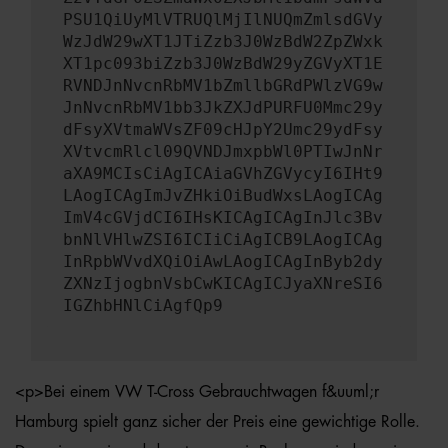
PSU1QiUyMlVTRUQlMjIlNUQmZmlsdGVy
WzJdW29wXT1JTiZzb3J0WzBdW2ZpZWxk
XT1pc093biZzb3J0WzBdW29yZGVyXT1E
RVNDJnNvcnRbMV1bZmllbGRdPWlzVG9w
JnNvcnRbMV1bb3JkZXJdPURFU0Mmc29y
dFsyXVtmaWVsZF09cHJpY2Umc29ydFsy
XVtvcmRlcl09QVNDJmxpbWl0PTIwJnNr
aXA9MCIsCiAgICAiaGVhZGVycyI6IHt9
LAogICAgImJvZHkiOiBudWxsLAogICAg
ImV4cGVjdCI6IHsKICAgICAgInJlc3Bv
bnNlVHlwZSI6ICIiCiAgICB9LAogICAg
InRpbWVvdXQiOiAwLAogICAgInByb2dy
ZXNzIjogbnVsbCwKICAgICJyaXNreSI6
IGZhbHNlCiAgfQp9
<p>Bei einem VW T-Cross Gebrauchtwagen f&uuml;r
Hamburg spielt ganz sicher der Preis eine gewichtige Rolle.