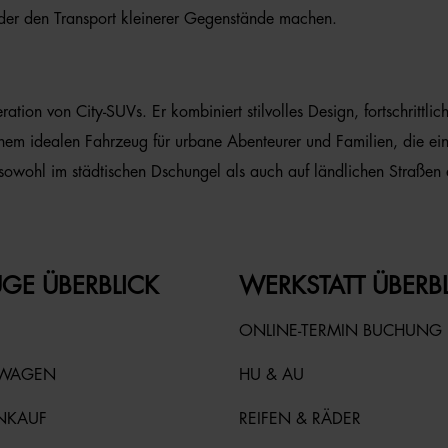
der den Transport kleinerer Gegenstände machen.
tion von City-SUVs. Er kombiniert stilvolles Design, fortschrittli
inem idealen Fahrzeug für urbane Abenteurer und Familien, die ei
owohl im städtischen Dschungel als auch auf ländlichen Straßen 
GE ÜBERBLICK
WERKSTATT ÜBERB
ONLINE-TERMIN BUCHUNG
TWAGEN
HU & AU
NKAUF
REIFEN & RÄDER