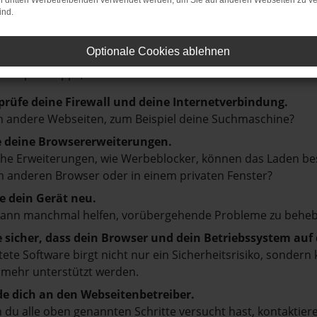
on dritten Werbetreibenden verwendet werden, um Sie auf anderen Webseiten zu ve
ind.
LER: NETWORK ERROR
Optionale Cookies ablehnen
en ist ein Fehler aufgetreten.
d ein paar Tipps, die dir helfen können:
prüfe deine Firewall und deine Internetverbindung.
 andere Webseiten, zum Beispiel deine Suchmaschine?
e deine Browsererweiterungen.
e Erweiterungen, wie Werbeblocker, können das Laden besti
 anderen Browser oder in einem privaten Fenster?
e dein Gerät neu.
kann manchmal helfen, vorübergehende Probleme zu beheb
e sicher, dass dein Browser und dein Betriebssystem au
tete Software birgt nicht nur ein Sicherheitsrisiko, sonde
 mehr unterstützt werden.
e dich an den Webseitenbetreiber.
du alle oben genannten Schritte versucht hast, kontaktier