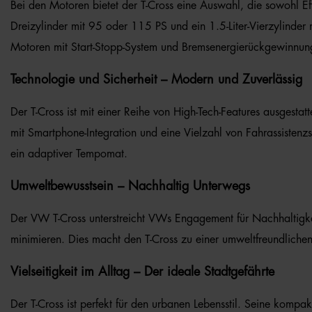
Bei den Motoren bietet der T-Cross eine Auswahl, die sowohl Eff
Dreizylinder mit 95 oder 115 PS und ein 1.5-Liter-Vierzylinder 
Motoren mit Start-Stopp-System und Bremsenergierückgewinnung 
Technologie und Sicherheit – Modern und Zuverlässig
Der T-Cross ist mit einer Reihe von High-Tech-Features ausgestat
mit Smartphone-Integration und eine Vielzahl von Fahrassisten
ein adaptiver Tempomat.
Umweltbewusstsein – Nachhaltig Unterwegs
Der VW T-Cross unterstreicht VWs Engagement für Nachhaltigke
minimieren. Dies macht den T-Cross zu einer umweltfreundlichen
Vielseitigkeit im Alltag – Der ideale Stadtgefährte
Der T-Cross ist perfekt für den urbanen Lebensstil. Seine komp