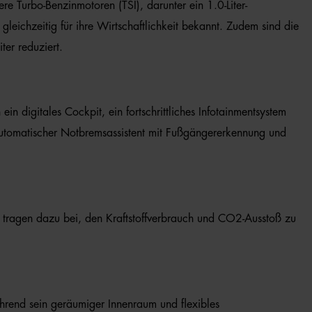
re Turbo-Benzinmotoren (TSI), darunter ein 1.0-Liter-
gleichzeitig für ihre Wirtschaftlichkeit bekannt. Zudem sind die
er reduziert.
in digitales Cockpit, ein fortschrittliches Infotainmentsystem
 automatischer Notbremsassistent mit Fußgängererkennung und
 tragen dazu bei, den Kraftstoffverbrauch und CO2-Ausstoß zu
ährend sein geräumiger Innenraum und flexibles