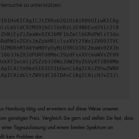
hlersuche zu unterstützen:
yI6IHsKICAgICJtZXRob2QiOiAiR0VUIiwKICAg
mlzLm5ldC92MS9jbGllbnRzLzE4NDEvd2Vic2l0
zZhNjEyZiZmaWx0ZXJbMF1bZmllbGRdPWlzT3du
GRdPW1vZGVsJmZpbHRlclsxXVt2YWx1ZV09JTVC
TU2MDRhMTA0YmM0YyUyMiU3RCU1RCZmaWx0ZXJb
F1bb3JkZXJdPURFU0Mmc29ydFsxXVtmaWVsZF09
WxkXT1wcmljZSZzb3J0WzJdW29yZGVyXT1BU0Mm
iAgICAiYm9keSI6IG51bGwsCiAgICAiZXhwZWN0
iAgICAidGltZW91dCI6IDAsCiAgICAicHJvZ3Jl
aus Hamburg tätig und erweitern auf diese Weise unseren
 günstigen Preis. Vergleich Sie gern und stellen Sie fest, dass
 einer Tageszulassung und einem breiten Spektrum an
llt kein Problem dar.