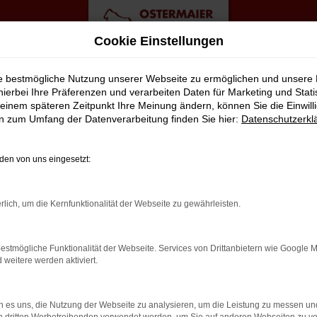
Cookie Einstellungen
ie bestmögliche Nutzung unserer Webseite zu ermöglichen und unsere
hierbei Ihre Präferenzen und verarbeiten Daten für Marketing und Stati
einem späteren Zeitpunkt Ihre Meinung ändern, können Sie die Einwillig
op Angebote
en zum Umfang der Datenverarbeitung finden Sie hier:
Datenschutzerkl
-CROSS FÜR HAMBURG?
en von uns eingesetzt:
lt viele Vorschläge rund um die Mobilität. Das gilt natürlich a
rlich, um die Kernfunktionalität der Webseite zu gewährleisten.
lässigen Fahrzeug, das perfekt zu nahezu jedem Anspruch in Hambu
Vorteil liegt auf der Hand, denn so erhalten Sie Ihren VW T-Cross
estmögliche Funktionalität der Webseite. Services von Drittanbietern wie Google 
assen. Klingt gut? Dann kontaktieren Sie uns noch heute.
eitere werden aktiviert.
 es uns, die Nutzung der Webseite zu analysieren, um die Leistung zu messen u