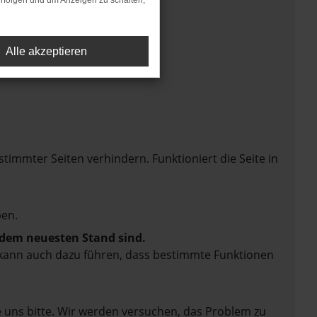
rfolgen und um Anzeigen zu schalten,
Alle akzeptieren
mmter Seiten verhindern. Funktioniert die Seite in
en.
f dem neuesten Stand sind.
rn kann auch dazu führen, dass bestimmte Funktionen
e uns bitte. Wir werden versuchen, das Problem zu