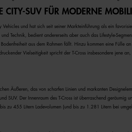
 CITY-SUV FÜR MODERNE MOBILI
y Vehicles und hat sich seit seiner Markteinführung als ein favoris
 und Technik, bedient andererseits aber auch das Lifestyle-Segmen
 Bodenfreiheit aus dem Rahmen fällt. Hinzu kommen eine Fülle an
druckender Vielseitigkeit spricht der T-Cross insbesondere jene an, 
chen Äußeren, das von scharfen Linien und markanten Designelem
o und SUV. Der Innenraum des T-Cross ist überraschend geräumig un
t bis zu 455 Litern Ladevolumen (und bis zu 1.281 Litern bei umge