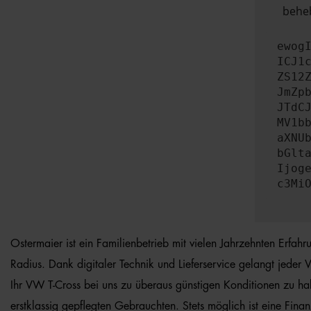
beheb
ewog
ICJ1
ZS12
JmZp
JTdC
MV1b
aXNU
bGlt
Ijog
c3Mi
Ostermaier ist ein Familienbetrieb mit vielen Jahrzehnten Erfa
Radius. Dank digitaler Technik und Lieferservice gelangt jeder 
Ihr VW T-Cross bei uns zu überaus günstigen Konditionen zu h
erstklassig gepflegten Gebrauchten. Stets möglich ist eine Fin