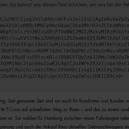
en. Du kannst uns diesen Text schicken, um uns bei der Fe
ICJuYW1lIjogIk5ldHdvcmtFcnJvciIsCiAgImNvbmZpZ
cmwiOiAiaHR0cHM6Ly9hcGkueC5ha3MtcHJvZC5hdWRhc
ZWhpY2xlcz93ZWJzaXRlPTVmNWI2MGIzMzkyMTRiMTk1Y
bHRlclswXVt2YWx1ZV09dHJ1ZSZmaWx0ZXJbMV1bZmllb
JTIyYXVkYXJpc19pZCUyMiUzQSUyMjVjYzk0MTBkYjkzZ
b3BdPUlOJnNvcnRbMF1bZmllbGRdPWlzT3duJnNvcnRbM
b3Amc29ydFsxXVtvcmRlcl09REVTQyZzb3J0WzJdW2ZpZ
aXQ9MjAmc2tpcD0wIiwKICAgICJoZWFkZXJzIjoge30sC
ewogICAgICAicmVzcG9uc2VUeXBlIjogIiIKICAgIH0sC
OiBudWxsLAogICAgInJpc2t5IjogZmFsc2UKICB9Cn0=
hrung. Seit geraumer Zeit sind wir auch für Kundinnen und Kunden 
VW T-Cross auf schnellstem Weg zu Ihnen – und das zu einem rundum
aben ist. Sie wählen für Hamburg zwischen neuen Fahrzeugen oder
anzierung und auch der Ankauf Ihres aktuellen Gebrauchtwagens ste