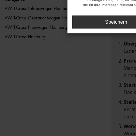
Technologien eingesetzt, die v
die für Ihre Interessen relevant s
FEH
VW T-Cross Jahreswagen Hamburg
VW T-Cross Gebrauchtwagen Hamburg
Speichern
Beim Lad
VW T-Cross Neuwagen Hamburg
Hier sin
VW T-Cross Hamburg
Über
Laden
Prüf
Manch
einem
Start
Das 
Stell
Veral
nicht
Wend
Wenn 