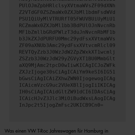
PUlOJmZpbHRlclsyXVtmaWVsZF09dXNh
Z2VTdGF0ZSZmaWx0ZXJbMl1bdmFsdWVd
PSU1QiUyMlVTRURfT05FWUVBUiUyMiU1
RCZmaWx0ZXJbMl1bb3BdPUlOJnNvcnRb
MF1bZmllbGRdPWlzT3duJnNvcnRbMF1b
b3JkZXJdPURFU0Mmc29ydFsxXVtmaWVs
ZF09aXNUb3Amc29ydFsxXVtvcmRlcl09
REVTQyZzb3J0WzJdW2ZpZWxkXT1wcmlj
ZSZzb3J0WzJdW29yZGVyXT1BU0MmbGlt
aXQ9MjAmc2tpcD0wIiwKICAgICJoZWFk
ZXJzIjoge30sCiAgICAiYm9keSI6IG51
bGwsCiAgICAiZXhwZWN0IjogewogICAg
ICAicmVzcG9uc2VUeXBlIjogIiIKICAg
IH0sCiAgICAidGltZW91dCI6IDAsCiAg
ICAicHJvZ3Jlc3MiOiBudWxsLAogICAg
InJpc2t5IjogZmFsc2UKICB9Cn0=
Was einen VW T-Roc Jahreswagen für Hamburg in