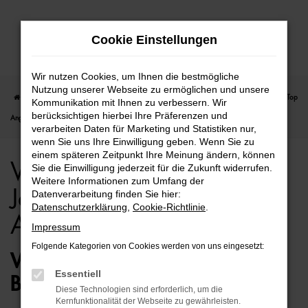
Zum
Cookie Einstellungen
Hauptinhalt
springen
Wir nutzen Cookies, um Ihnen die bestmögliche
Nutzung unserer Webseite zu ermöglichen und unsere
Startseite
Hamburg
VW
VW T-Roc
VW T-Roc für Hamburg Jahreswagen Top
Kommunikation mit Ihnen zu verbessern. Wir
berücksichtigen hierbei Ihre Präferenzen und
Angebote
verarbeiten Daten für Marketing und Statistiken nur,
wenn Sie uns Ihre Einwilligung geben. Wenn Sie zu
einem späteren Zeitpunkt Ihre Meinung ändern, können
VW T-Roc für Hamburg
Sie die Einwilligung jederzeit für die Zukunft widerrufen.
Weitere Informationen zum Umfang der
Jahreswagen Top
Datenverarbeitung finden Sie hier:
Datenschutzerklärung
,
Cookie-Richtlinie
.
Angebote
Impressum
Folgende Kategorien von Cookies werden von uns eingesetzt:
VW T-ROC JAHRESWAGEN –
Essentiell
BESTENS MOBIL IN HAMBURG
Diese Technologien sind erforderlich, um die
Kernfunktionalität der Webseite zu gewährleisten.