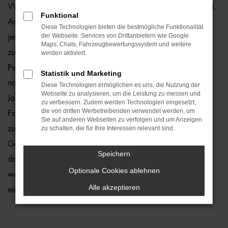
VW T-Roc Jahreswagen sind ein echter Preishit für Hamburg.
Funktional
Angeboten werden Fahrzeuge, die zwar gebraucht sind,
Diese Technologien bieten die bestmögliche Funktionalität
der Webseite. Services von Drittanbietern wie Google
jedoch erst vor maximal zwölf Monaten zum ersten Mal
Maps, Chats, Fahrzeugbewertungssystem und weitere
zugelassen wurden. Fast noch neu trifft es ebenfalls auf den
werden aktiviert.
Punkt, denn Mängel stellen wir in unserer Meisterwerkstatt
Statistik und Marketing
nahezu nie fest. Dennoch kontrollieren wir jeden VW T-Roc
Diese Technologien ermöglichen es uns, die Nutzung der
Webseite zu analysieren, um die Leistung zu messen und
Jahreswagen vor dem Verkauf und entlassen nur 1a-
zu verbessern. Zudem werden Technologien eingesetzt,
die von dritten Werbetreibenden verwendet werden, um
Fahrzeuge auf die Straßen von Hamburg. Sie profitieren
Sie auf anderen Webseiten zu verfolgen und um Anzeigen
zudem davon, dass die Modelle aus der aktuellen
zu schalten, die für Ihre Interessen relevant sind.
Generation stammen und entsprechend mit vielen Extras
Speichern
daherkommen. Die Motoren sind effizient und das Auto
Optionale Cookies ablehnen
wurde bereits perfekt eingefahren. Sie brauchen nur noch
Alle akzeptieren
einzusteigen und durchzustarten.