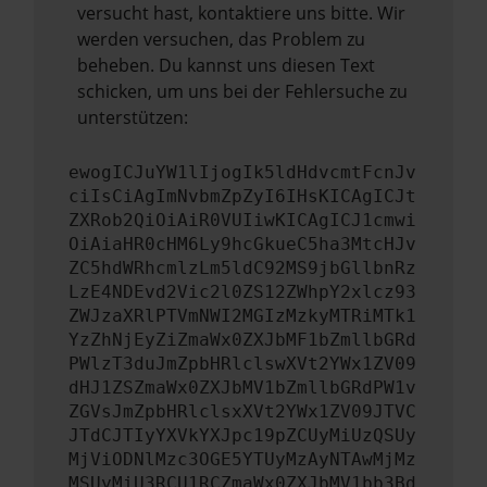
versucht hast, kontaktiere uns bitte. Wir
werden versuchen, das Problem zu
beheben. Du kannst uns diesen Text
schicken, um uns bei der Fehlersuche zu
unterstützen:
ewogICJuYW1lIjogIk5ldHdvcmtFcnJv
ciIsCiAgImNvbmZpZyI6IHsKICAgICJt
ZXRob2QiOiAiR0VUIiwKICAgICJ1cmwi
OiAiaHR0cHM6Ly9hcGkueC5ha3MtcHJv
ZC5hdWRhcmlzLm5ldC92MS9jbGllbnRz
LzE4NDEvd2Vic2l0ZS12ZWhpY2xlcz93
ZWJzaXRlPTVmNWI2MGIzMzkyMTRiMTk1
YzZhNjEyZiZmaWx0ZXJbMF1bZmllbGRd
PWlzT3duJmZpbHRlclswXVt2YWx1ZV09
dHJ1ZSZmaWx0ZXJbMV1bZmllbGRdPW1v
ZGVsJmZpbHRlclsxXVt2YWx1ZV09JTVC
JTdCJTIyYXVkYXJpc19pZCUyMiUzQSUy
MjViODNlMzc3OGE5YTUyMzAyNTAwMjMz
MSUyMiU3RCU1RCZmaWx0ZXJbMV1bb3Bd