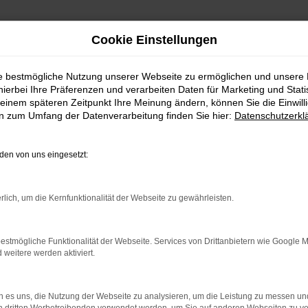
Cookie Einstellungen
ie bestmögliche Nutzung unserer Webseite zu ermöglichen und unsere
hierbei Ihre Präferenzen und verarbeiten Daten für Marketing und Stati
einem späteren Zeitpunkt Ihre Meinung ändern, können Sie die Einwillig
 Angebote
en zum Umfang der Datenverarbeitung finden Sie hier:
Datenschutzerkl
-ROC FÜR HAMBURG?
en von uns eingesetzt:
lt viele Vorschläge rund um die Mobilität. Das gilt natürlich 
rlich, um die Kernfunktionalität der Webseite zu gewährleisten.
lässigen Fahrzeug, das perfekt zu nahezu jedem Anspruch in Hambu
Vorteil liegt auf der Hand, denn so erhalten Sie Ihren VW T-Roc 
estmögliche Funktionalität der Webseite. Services von Drittanbietern wie Google 
assen. Klingt gut? Dann kontaktieren Sie uns noch heute.
eitere werden aktiviert.
 es uns, die Nutzung der Webseite zu analysieren, um die Leistung zu messen u