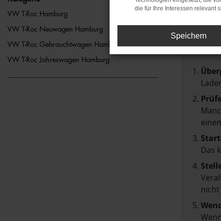
Technologien eingesetzt, die v
die für Ihre Interessen relevant s
FEH
VW T-Roc Hamburg
VW T-Roc Neuwagen Hamburg
Speichern
Beim Lad
VW T-Roc Gebrauchtwagen Hamburg
Hier sin
VW T-Roc Jahreswagen Hamburg
Über
Laden
Prüf
Manch
einem
Start
Das 
Stell
Veral
nicht
Wend
Wenn 