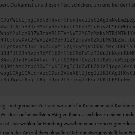
en. Du kannst uns diesen Text schicken, um uns bei der Fe
ICJuYW1lIjogIk5ldHdvcmtFcnJvciIsCiAgImNvbmZpZ
cmwiOiAiaHR0cHM6Ly9hcGkueC5ha3MtcHJvZC5hdWRhc
ZWhpY2xlcz93ZWJzaXRlPTVmNWI2MGIzMzkyMTRiMTk1Y
bHRlclswXVt2YWx1ZV09dHJ1ZSZmaWx0ZXJbMV1bZmllb
JTIyYXVkYXJpc19pZCUyMiUzQSUyMjViODNlMzc3OGE5Y
b3BdPUlOJnNvcnRbMF1bZmllbGRdPWlzT3duJnNvcnRbM
b3Amc29ydFsxXVtvcmRlcl09REVTQyZzb3J0WzJdW2ZpZ
aXQ9MjAmc2tpcD0wIiwKICAgICJoZWFkZXJzIjoge30sC
ewogICAgICAicmVzcG9uc2VUeXBlIjogIiIKICAgIH0sC
OiBudWxsLAogICAgInJpc2t5IjogZmFsc2UKICB9Cn0=
hrung. Seit geraumer Zeit sind wir auch für Kundinnen und Kunden 
 VW T-Roc auf schnellstem Weg zu Ihnen – und das zu einem rundum g
en ist. Sie wählen für Hamburg zwischen neuen Fahrzeugen oder e
d auch der Ankauf Ihres aktuellen Gebrauchtwagens stellt kein Pr