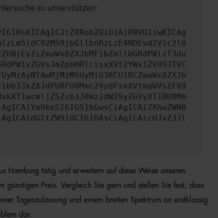
hlersuche zu unterstützen:
yI6IHsKICAgICJtZXRob2QiOiAiR0VUIiwKICAg
mlzLm5ldC92MS9jbGllbnRzLzE4NDEvd2Vic2l0
zZhNjEyZiZmaWx0ZXJbMF1bZmllbGRdPWlzT3du
GRdPW1vZGVsJmZpbHRlclsxXVt2YWx1ZV09JTVC
TUyMzAyNTAwMjMzMSUyMiU3RCU1RCZmaWx0ZXJb
F1bb3JkZXJdPURFU0Mmc29ydFsxXVtmaWVsZF09
WxkXT1wcmljZSZzb3J0WzJdW29yZGVyXT1BU0Mm
iAgICAiYm9keSI6IG51bGwsCiAgICAiZXhwZWN0
iAgICAidGltZW91dCI6IDAsCiAgICAicHJvZ3Jl
aus Hamburg tätig und erweitern auf diese Weise unseren
ünstigen Preis. Vergleich Sie gern und stellen Sie fest, dass
iner Tageszulassung und einem breiten Spektrum an erstklassig
oblem dar.