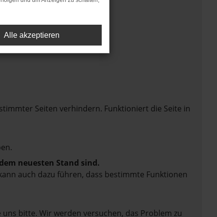
rfolgen und um Anzeigen zu schalten,
Alle akzeptieren
mmter Seiten verhindern. Funktioniert die Seite in
en.
f dem neuesten Stand sind.
rn kann auch dazu führen, dass bestimmte Funktionen
e uns bitte. Wir werden versuchen, das Problem zu