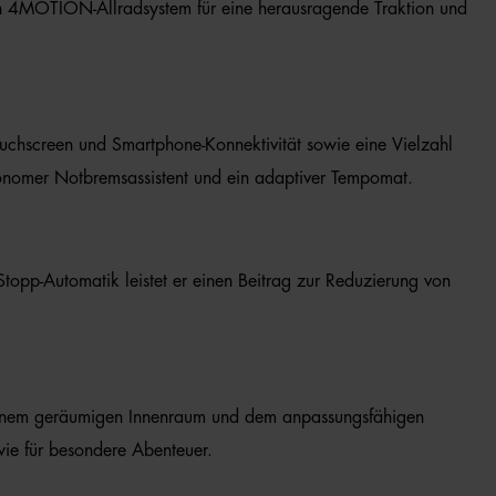
alen 4MOTION-Allradsystem für eine herausragende Traktion und
Touchscreen und Smartphone-Konnektivität sowie eine Vielzahl
utonomer Notbremsassistent und ein adaptiver Tempomat.
topp-Automatik leistet er einen Beitrag zur Reduzierung von
 seinem geräumigen Innenraum und dem anpassungsfähigen
owie für besondere Abenteuer.