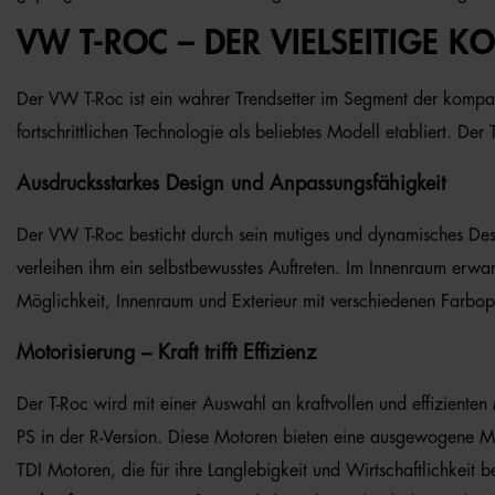
VW T-ROC – DER VIELSEITIGE 
Der VW T-Roc ist ein wahrer Trendsetter im Segment der kompakt
fortschrittlichen Technologie als beliebtes Modell etabliert. Der
Ausdrucksstarkes Design und Anpassungsfähigkeit
Der VW T-Roc besticht durch sein mutiges und dynamisches Desig
verleihen ihm ein selbstbewusstes Auftreten. Im Innenraum erwa
Möglichkeit, Innenraum und Exterieur mit verschiedenen Farbopt
Motorisierung – Kraft trifft Effizienz
Der T-Roc wird mit einer Auswahl an kraftvollen und effizient
PS in der R-Version. Diese Motoren bieten eine ausgewogene Mis
TDI Motoren, die für ihre Langlebigkeit und Wirtschaftlichkeit