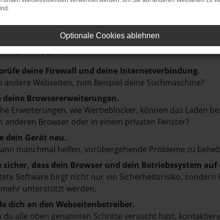
on dritten Werbetreibenden verwendet werden, um Sie auf anderen Webseiten zu ve
ind.
LER: NETWORK ERROR
Optionale Cookies ablehnen
en ist ein Fehler aufgetreten.
d ein paar Tipps, die dir helfen können:
prüfe deine Firewall und deine Internetverbindung.
 andere Webseiten, zum Beispiel deine Suchmaschine?
e deine Browsererweiterungen.
e Erweiterungen, wie Werbeblocker, können das Laden besti
 anderen Browser oder in einem privaten Fenster?
e dein Gerät neu.
kann manchmal helfen, vorübergehende Probleme zu beheb
e sicher, dass dein Browser und dein Betriebssystem au
tete Software birgt nicht nur ein Sicherheitsrisiko, sonde
 mehr unterstützt werden.
e dich an den Webseitenbetreiber.
du alle oben genannten Schritte versucht hast, kontaktier