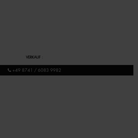
VERKAUF
:
+49 8741 / 6083 9982