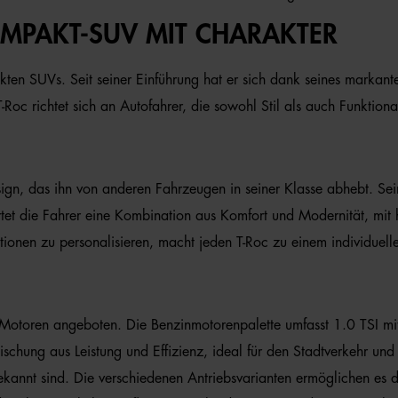
KOMPAKT-SUV MIT CHARAKTER
en SUVs. Seit seiner Einführung hat er sich dank seines markanten
 T-Roc richtet sich an Autofahrer, die sowohl Stil als auch Funktio
n, das ihn von anderen Fahrzeugen in seiner Klasse abhebt. Seine
rtet die Fahrer eine Kombination aus Komfort und Modernität, mit 
ionen zu personalisieren, macht jeden T-Roc zu einem individuell
en Motoren angeboten. Die Benzinmotorenpalette umfasst 1.0 TSI 
chung aus Leistung und Effizienz, ideal für den Stadtverkehr und 
 bekannt sind. Die verschiedenen Antriebsvarianten ermöglichen e