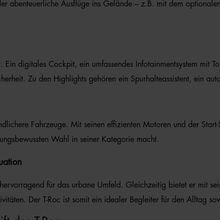
t oder abenteuerliche Ausflüge ins Gelände – z.B. mit dem option
t. Ein digitales Cockpit, ein umfassendes Infotainmentsystem mit 
herheit. Zu den Highlights gehören ein Spurhalteassistent, ein a
lichere Fahrzeuge. Mit seinen effizienten Motoren und der Start-S
rtungsbewussten Wahl in seiner Kategorie macht.
tuation
 hervorragend für das urbane Umfeld. Gleichzeitig bietet er mit
vitäten. Der T-Roc ist somit ein idealer Begleiter für den Alltag s