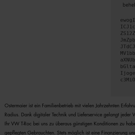
beheb
ewog
ICJ1
ZS12
JmZp
JTdC
MV1b
aXNU
bGlt
Ijog
c3Mi
Ostermaier ist ein Familienbetrieb mit vielen Jahrzehnten Erfa
Radius. Dank digitaler Technik und Lieferservice gelangt jeder
Ihr VW T-Roc bei uns zu überaus günstigen Konditionen zu hab
gepflegten Gebrauchten. Stets möglich ist eine Finanzierung un