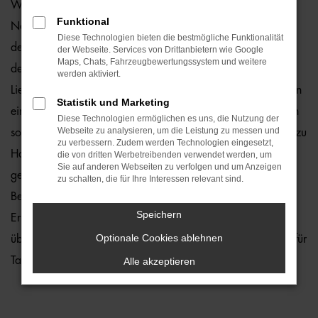
Wie wäre es, wenn Sie schon bald in einem Audi A7
Funktional
Neuwagen durch Rostock fahren? Zu teuer? Von wegen,
Diese Technologien bieten die bestmögliche Funktionalität
denn wir von der Auto-Familie Ostermaier erleichtern Ihnen
der Webseite. Services von Drittanbietern wie Google
Maps, Chats, Fahrzeugbewertungssystem und weitere
den Einstieg durch 1a Rabatte. Hinzu kommt, dass wir die
werden aktiviert.
Lieferung unserer Audi A7 Neuwagen nach Rostock oder an
Statistik und Marketing
einen anderen Ort in der Umgebung ermöglichen und Ihnen
Diese Technologien ermöglichen es uns, die Nutzung der
Webseite zu analysieren, um die Leistung zu messen und
somit lange Wege ersparen. Kaufen Sie ganz bequem von zu
zu verbessern. Zudem werden Technologien eingesetzt,
Hause aus und profitieren Sie von unserem Service. Hierzu
die von dritten Werbetreibenden verwendet werden, um
Sie auf anderen Webseiten zu verfolgen und um Anzeigen
gehört in vollem Umfang auch die Beratung. In diesem
zu schalten, die für Ihre Interessen relevant sind.
Bereich laufen wir zur Höchstform auf und bringen die
Speichern
Erfahrung vieler Jahrzehnte in der Autobranche ein. Zudem
Optionale Cookies ablehnen
üben wir unseren Beruf mit Leidenschaft aus – und das Tag für
Tag.
Alle akzeptieren