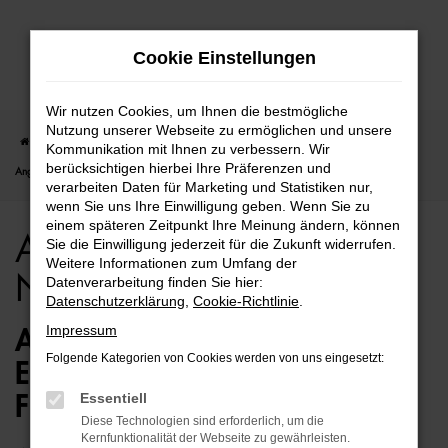
Zum
Cookie Einstellungen
Hauptinhalt
springen
Wir nutzen Cookies, um Ihnen die bestmögliche
Nutzung unserer Webseite zu ermöglichen und unsere
Startseite
Rostock
Audi
Audi A7
Audi A7 für Rostock Neuwagen Top
Kommunikation mit Ihnen zu verbessern. Wir
berücksichtigen hierbei Ihre Präferenzen und
Angebote
verarbeiten Daten für Marketing und Statistiken nur,
wenn Sie uns Ihre Einwilligung geben. Wenn Sie zu
einem späteren Zeitpunkt Ihre Meinung ändern, können
Audi A7 für Rostock
Sie die Einwilligung jederzeit für die Zukunft widerrufen.
Weitere Informationen zum Umfang der
Neuwagen Top Angebote
Datenverarbeitung finden Sie hier:
Datenschutzerklärung
,
Cookie-Richtlinie
.
Impressum
AUDI A7 NEUWAGEN – DIE
Folgende Kategorien von Cookies werden von uns eingesetzt:
ERSTKLASSIGE ALTERNATIVE
Essentiell
FÜR ROSTOCK
Diese Technologien sind erforderlich, um die
Kernfunktionalität der Webseite zu gewährleisten.