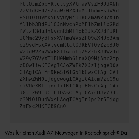
PUlOJmZpbHRlclsyXVtmaWVsZF09dXNh
Z2VTdGF0ZSZmaWx0ZXJbMl1bdmFsdWVd
PSU1QiUyMk5FVyUyMiU1RCZmaWx0ZXJb
Ml1bb3BdPUlOJnNvcnRbMF1bZmllbGRd
PWlzT3duJnNvcnRbMF1bb3JkZXJdPURF
U0Mmc29ydFsxXVtmaWVsZF09aXNUb3Am
c29ydFsxXVtvcmRlcl09REVTQyZzb3J0
WzJdW2ZpZWxkXT1wcmljZSZzb3J0WzJd
W29yZGVyXT1BU0MmbGltaXQ9MjAmc2tp
cD0wIiwKICAgICJoZWFkZXJzIjoge30s
CiAgICAiYm9keSI6IG51bGwsCiAgICAi
ZXhwZWN0IjogewogICAgICAicmVzcG9u
c2VUeXBlIjogIiIKICAgIH0sCiAgICAi
dGltZW91dCI6IDAsCiAgICAicHJvZ3Jl
c3MiOiBudWxsLAogICAgInJpc2t5Ijog
ZmFsc2UKICB9Cn0=
Was für einen Audi A7 Neuwagen in Rostock spricht? Da