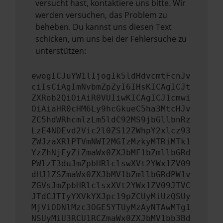
versucht hast, kontaktiere uns bitte. Wir
werden versuchen, das Problem zu
beheben. Du kannst uns diesen Text
schicken, um uns bei der Fehlersuche zu
unterstützen:
ewogICJuYW1lIjogIk5ldHdvcmtFcnJv
ciIsCiAgImNvbmZpZyI6IHsKICAgICJt
ZXRob2QiOiAiR0VUIiwKICAgICJ1cmwi
OiAiaHR0cHM6Ly9hcGkueC5ha3MtcHJv
ZC5hdWRhcmlzLm5ldC92MS9jbGllbnRz
LzE4NDEvd2Vic2l0ZS12ZWhpY2xlcz93
ZWJzaXRlPTVmNWI2MGIzMzkyMTRiMTk1
YzZhNjEyZiZmaWx0ZXJbMF1bZmllbGRd
PWlzT3duJmZpbHRlclswXVt2YWx1ZV09
dHJ1ZSZmaWx0ZXJbMV1bZmllbGRdPW1v
ZGVsJmZpbHRlclsxXVt2YWx1ZV09JTVC
JTdCJTIyYXVkYXJpc19pZCUyMiUzQSUy
MjViODNlMzc3OGE5YTUyMzAyNTAwMTg1
NSUyMiU3RCU1RCZmaWx0ZXJbMV1bb3Bd