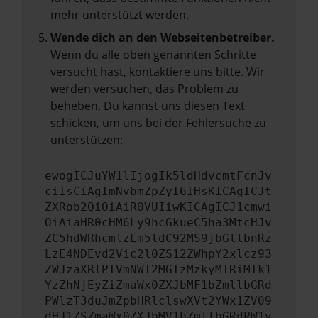
mehr unterstützt werden.
Wende dich an den Webseitenbetreiber.
Wenn du alle oben genannten Schritte
versucht hast, kontaktiere uns bitte. Wir
werden versuchen, das Problem zu
beheben. Du kannst uns diesen Text
schicken, um uns bei der Fehlersuche zu
unterstützen:
ewogICJuYW1lIjogIk5ldHdvcmtFcnJv
ciIsCiAgImNvbmZpZyI6IHsKICAgICJt
ZXRob2QiOiAiR0VUIiwKICAgICJ1cmwi
OiAiaHR0cHM6Ly9hcGkueC5ha3MtcHJv
ZC5hdWRhcmlzLm5ldC92MS9jbGllbnRz
LzE4NDEvd2Vic2l0ZS12ZWhpY2xlcz93
ZWJzaXRlPTVmNWI2MGIzMzkyMTRiMTk1
YzZhNjEyZiZmaWx0ZXJbMF1bZmllbGRd
PWlzT3duJmZpbHRlclswXVt2YWx1ZV09
dHJ1ZSZmaWx0ZXJbMV1bZmllbGRdPW1v