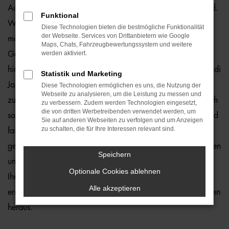
Audi Jahreswagen liegen im Trend und das hat einen Grund.
Funktional
Wer in Rostock erstklassig und zuverlässig unterwegs sein
Diese Technologien bieten die bestmögliche Funktionalität
der Webseite. Services von Drittanbietern wie Google
möchte, spart mit dieser Form des Autokaufs eine Menge
Maps, Chats, Fahrzeugbewertungssystem und weitere
werden aktiviert.
Geld und muss dennoch kaum qualitative Abstriche
hinnehmen. Warum das so ist? Vor allem, weil ein jeder Audi
Statistik und Marketing
Jahreswagen maximal vor zwölf Monaten zum ersten Mal
Diese Technologien ermöglichen es uns, die Nutzung der
Webseite zu analysieren, um die Leistung zu messen und
zugelassen wurde. Bei den meisten Modellen handelt es sich
zu verbessern. Zudem werden Technologien eingesetzt,
die von dritten Werbetreibenden verwendet werden, um
somit schon um Fahrzeuge aus der aktuellen Generation und
Sie auf anderen Webseiten zu verfolgen und um Anzeigen
zu schalten, die für Ihre Interessen relevant sind.
fast noch neue Autos. Ganz sicher werden Sie das
gewünschte Modell aus dem Straßenbild von Rostock kennen
Speichern
und ebenfalls sind wir gerne bereit, eine Lieferung direkt zu
Optionale Cookies ablehnen
Ihnen nach Hause zu übernehmen. Das spart Zeit und
Alle akzeptieren
ermöglicht Ihnen den Autokauf aus den eigenen vier Wänden
heraus.