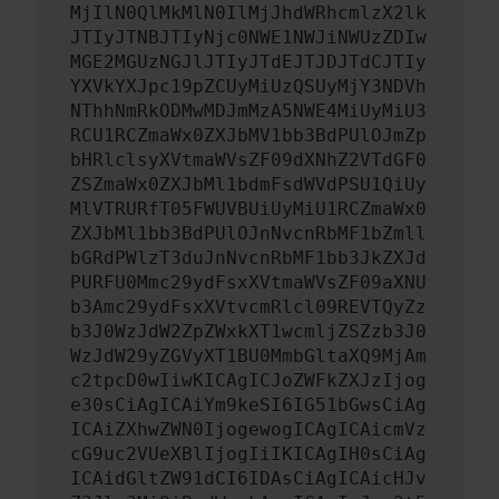
MjIlN0QlMkMlN0IlMjJhdWRhcmlzX2lk
JTIyJTNBJTIyNjc0NWE1NWJiNWUzZDIw
MGE2MGUzNGJlJTIyJTdEJTJDJTdCJTIy
YXVkYXJpc19pZCUyMiUzQSUyMjY3NDVh
NThhNmRkODMwMDJmMzA5NWE4MiUyMiU3
RCU1RCZmaWx0ZXJbMV1bb3BdPUlOJmZp
bHRlclsyXVtmaWVsZF09dXNhZ2VTdGF0
ZSZmaWx0ZXJbMl1bdmFsdWVdPSU1QiUy
MlVTRURfT05FWUVBUiUyMiU1RCZmaWx0
ZXJbMl1bb3BdPUlOJnNvcnRbMF1bZmll
bGRdPWlzT3duJnNvcnRbMF1bb3JkZXJd
PURFU0Mmc29ydFsxXVtmaWVsZF09aXNU
b3Amc29ydFsxXVtvcmRlcl09REVTQyZz
b3J0WzJdW2ZpZWxkXT1wcmljZSZzb3J0
WzJdW29yZGVyXT1BU0MmbGltaXQ9MjAm
c2tpcD0wIiwKICAgICJoZWFkZXJzIjog
e30sCiAgICAiYm9keSI6IG51bGwsCiAg
ICAiZXhwZWN0IjogewogICAgICAicmVz
cG9uc2VUeXBlIjogIiIKICAgIH0sCiAg
ICAidGltZW91dCI6IDAsCiAgICAicHJv