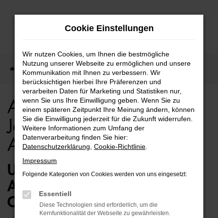
Zum
Cookie Einstellungen
Hauptinhalt
springen
Wir nutzen Cookies, um Ihnen die bestmögliche
Nutzung unserer Webseite zu ermöglichen und unsere
Startseite
Rostock
Audi
Audi für Rostock Jahreswagen Top Angebote
Kommunikation mit Ihnen zu verbessern. Wir
berücksichtigen hierbei Ihre Präferenzen und
verarbeiten Daten für Marketing und Statistiken nur,
wenn Sie uns Ihre Einwilligung geben. Wenn Sie zu
Audi für Rostock
einem späteren Zeitpunkt Ihre Meinung ändern, können
Sie die Einwilligung jederzeit für die Zukunft widerrufen.
Jahreswagen Top
Weitere Informationen zum Umfang der
Datenverarbeitung finden Sie hier:
Angebote
Datenschutzerklärung
,
Cookie-Richtlinie
.
Impressum
UNSERE IDEE FÜR ROSTOCK –
Folgende Kategorien von Cookies werden von uns eingesetzt:
AUDI JAHRESWAGEN VON
Essentiell
OSTERMAIER
Diese Technologien sind erforderlich, um die
Kernfunktionalität der Webseite zu gewährleisten.