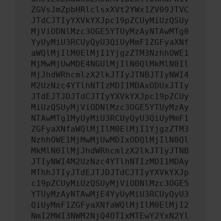
ZGVsJmZpbHRlclsxXVt2YWx1ZV09JTVC
JTdCJTIyYXVkYXJpc19pZCUyMiUzQSUy
MjViODNlMzc3OGE5YTUyMzAyNTAwMTg0
YyUyMiU3RCUyQyU3QiUyMmF1ZGFyaXNf
aWQlMjIlM0ElMjI1YjgzZTM3NzhhOWE1
MjMwMjUwMDE4NGUlMjIlN0QlMkMlN0Il
MjJhdWRhcmlzX2lkJTIyJTNBJTIyNWI4
M2UzNzc4YTlhNTIzMDI1MDAxODUxJTIy
JTdEJTJDJTdCJTIyYXVkYXJpc19pZCUy
MiUzQSUyMjViODNlMzc3OGE5YTUyMzAy
NTAwMTg1MyUyMiU3RCUyQyU3QiUyMmF1
ZGFyaXNfaWQlMjIlM0ElMjI1YjgzZTM3
NzhhOWE1MjMwMjUwMDIxODQlMjIlN0Ql
MkMlN0IlMjJhdWRhcmlzX2lkJTIyJTNB
JTIyNWI4M2UzNzc4YTlhNTIzMDI1MDAy
MThhJTIyJTdEJTJDJTdCJTIyYXVkYXJp
c19pZCUyMiUzQSUyMjViODNlMzc3OGE5
YTUyMzAyNTAwMjE4YyUyMiU3RCUyQyU3
QiUyMmF1ZGFyaXNfaWQlMjIlM0ElMjI2
NmI2MWI3NWM2NjQ4OTIxMTEwY2YxN2Yl