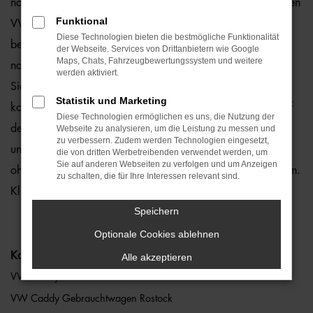
natürlich auch für Rostock und Umgebung, wo wir gerne den
Funktional
VW Caddy empfehlen. Die Rede ist von einem rundum
Diese Technologien bieten die bestmögliche Funktionalität
bewährten und zuverlässigen Fahrzeug, das perfekt zu
der Webseite. Services von Drittanbietern wie Google
Maps, Chats, Fahrzeugbewertungssystem und weitere
nahezu jedem Anspruch in Rostock passt. Gerne lassen wir
werden aktiviert.
Sie bei uns vor Ort einsteigen oder übernehmen die
Statistik und Marketing
komplette Beratung auf digitalem Weg. Der Vorteil liegt auf
Diese Technologien ermöglichen es uns, die Nutzung der
der Hand, denn so erhalten Sie Ihren VW Caddy frei Haus
Webseite zu analysieren, um die Leistung zu messen und
zu verbessern. Zudem werden Technologien eingesetzt,
und erfreuen sich an der direkten Lieferung nach Rostock
die von dritten Werbetreibenden verwendet werden, um
Sie auf anderen Webseiten zu verfolgen und um Anzeigen
ohne für den Autokauf Ihre eigenen vier Wände zu verlassen.
zu schalten, die für Ihre Interessen relevant sind.
Klingt gut? Dann kontaktieren Sie uns noch heute.
Speichern
Optionale Cookies ablehnen
Kategorie
Alle akzeptieren
VW Caddy Rostock
VW Caddy Gebrauchtwagen Rostock