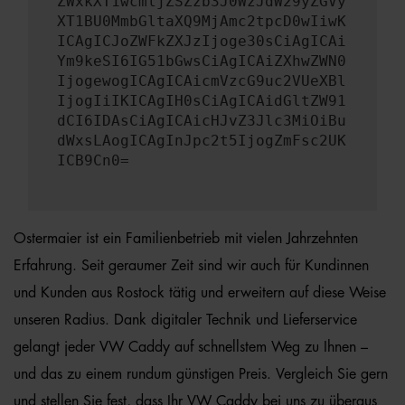
ZWxkXT1wcmljZSZzb3J0WzJdW29yZGVy
XT1BU0MmbGltaXQ9MjAmc2tpcD0wIiwK
ICAgICJoZWFkZXJzIjoge30sCiAgICAi
Ym9keSI6IG51bGwsCiAgICAiZXhwZWN0
IjogewogICAgICAicmVzcG9uc2VUeXBl
IjogIiIKICAgIH0sCiAgICAidGltZW91
dCI6IDAsCiAgICAicHJvZ3Jlc3MiOiBu
dWxsLAogICAgInJpc2t5IjogZmFsc2UK
ICB9Cn0=
Ostermaier ist ein Familienbetrieb mit vielen Jahrzehnten
Erfahrung. Seit geraumer Zeit sind wir auch für Kundinnen
und Kunden aus Rostock tätig und erweitern auf diese Weise
unseren Radius. Dank digitaler Technik und Lieferservice
gelangt jeder VW Caddy auf schnellstem Weg zu Ihnen –
und das zu einem rundum günstigen Preis. Vergleich Sie gern
und stellen Sie fest, dass Ihr VW Caddy bei uns zu überaus