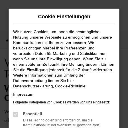
Zum
Cookie Einstellungen
Hauptinhalt
springen
Wir nutzen Cookies, um Ihnen die bestmögliche
Nutzung unserer Webseite zu ermöglichen und unsere
Startseite
Rostock
VW
VW Caddy für Rostock Top Angebote
Kommunikation mit Ihnen zu verbessern. Wir
berücksichtigen hierbei Ihre Präferenzen und
verarbeiten Daten für Marketing und Statistiken nur,
wenn Sie uns Ihre Einwilligung geben. Wenn Sie zu
VW Caddy für Rostock
einem späteren Zeitpunkt Ihre Meinung ändern, können
Sie die Einwilligung jederzeit für die Zukunft widerrufen.
Top Angebote
Weitere Informationen zum Umfang der
Datenverarbeitung finden Sie hier:
Datenschutzerklärung
,
Cookie-Richtlinie
.
WIE WÄRE ES MIT EINEM VW
Impressum
CADDY FÜR ROSTOCK?
Folgende Kategorien von Cookies werden von uns eingesetzt:
Wer zu uns und damit zur Auto-Familie Ostermaier kommt,
Essentiell
erhält viele Vorschläge rund um die Mobilität. Das gilt
Diese Technologien sind erforderlich, um die
Kernfunktionalität der Webseite zu gewährleisten.