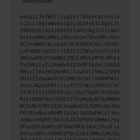
unterstützen:
ewogICJuYW1lIjogIk5ldHdvcmtFcnJv
ciIsCiAgImNvbmZpZyI6IHsKICAgICJt
ZXRob2QiOiAiR0VUIiwKICAgICJ1cmwi
OiAiaHR0cHM6Ly9hcGkueC5ha3MtcHJv
ZC5hdWRhcmlzLm5ldC92MS9jbGllbnRz
LzE4NDEvd2Vic2l0ZS12ZWhpY2xlcz93
ZWJzaXRlPTVmNWI2MGIzMzkyMTRiMTk1
YzZhNjEyZiZmaWx0ZXJbMF1bZmllbGRd
PWlzT3duJmZpbHRlclswXVt2YWx1ZV09
dHJ1ZSZmaWx0ZXJbMV1bZmllbGRdPW1v
ZGVsJmZpbHRlclsxXVt2YWx1ZV09JTVC
JTdCJTIyYXVkYXJpc19pZCUyMiUzQSUy
MjViODNlMzc3OGE5YTUyMzAyNTAwMWM0
NCUyMiU3RCU1RCZmaWx0ZXJbMV1bb3Bd
PUlOJnNvcnRbMF1bZmllbGRdPWlzT3du
JnNvcnRbMF1bb3JkZXJdPURFU0Mmc29y
dFsxXVtmaWVsZF09aXNUb3Amc29ydFsx
XVtvcmRlcl09REVTQyZzb3J0WzJdW2Zp