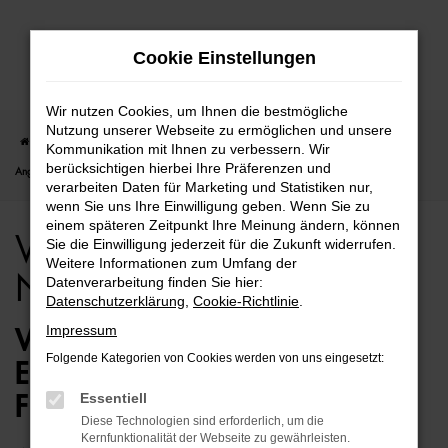
Zum
Cookie Einstellungen
Hauptinhalt
springen
Wir nutzen Cookies, um Ihnen die bestmögliche
Nutzung unserer Webseite zu ermöglichen und unsere
Startseite
Rostock
VW
VW Polo
VW Polo für Rostock Neuwagen Top
Kommunikation mit Ihnen zu verbessern. Wir
berücksichtigen hierbei Ihre Präferenzen und
Angebote
verarbeiten Daten für Marketing und Statistiken nur,
wenn Sie uns Ihre Einwilligung geben. Wenn Sie zu
einem späteren Zeitpunkt Ihre Meinung ändern, können
VW Polo für Rostock
Sie die Einwilligung jederzeit für die Zukunft widerrufen.
Weitere Informationen zum Umfang der
Neuwagen Top Angebote
Datenverarbeitung finden Sie hier:
Datenschutzerklärung
,
Cookie-Richtlinie
.
Impressum
VW POLO NEUWAGEN – DIE
Folgende Kategorien von Cookies werden von uns eingesetzt:
ERSTKLASSIGE ALTERNATIVE
Essentiell
FÜR ROSTOCK
Diese Technologien sind erforderlich, um die
Kernfunktionalität der Webseite zu gewährleisten.