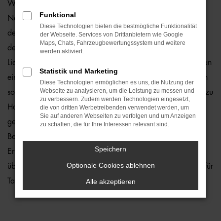
Wie wäre es, wenn Sie schon bald in einem VW Polo
Funktional
Neuwagen durch Rostock fahren? Zu teuer? Von wegen,
Diese Technologien bieten die bestmögliche Funktionalität
denn wir von der Auto-Familie Ostermaier erleichtern Ihnen
der Webseite. Services von Drittanbietern wie Google
Maps, Chats, Fahrzeugbewertungssystem und weitere
den Einstieg durch 1a Rabatte. Hinzu kommt, dass wir die
werden aktiviert.
Lieferung unserer VW Polo Neuwagen nach Rostock oder an
Statistik und Marketing
einen anderen Ort in der Umgebung ermöglichen und Ihnen
Diese Technologien ermöglichen es uns, die Nutzung der
Webseite zu analysieren, um die Leistung zu messen und
somit lange Wege ersparen. Kaufen Sie ganz bequem von zu
zu verbessern. Zudem werden Technologien eingesetzt,
Hause aus und profitieren Sie von unserem Service. Hierzu
die von dritten Werbetreibenden verwendet werden, um
Sie auf anderen Webseiten zu verfolgen und um Anzeigen
gehört in vollem Umfang auch die Beratung. In diesem
zu schalten, die für Ihre Interessen relevant sind.
Bereich laufen wir zur Höchstform auf und bringen die
Speichern
Erfahrung vieler Jahrzehnte in der Autobranche ein. Zudem
Optionale Cookies ablehnen
üben wir unseren Beruf mit Leidenschaft aus – und das Tag für
Tag.
Alle akzeptieren