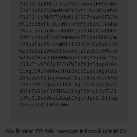
PUlOJmZpbHRlclsyXVtmaWVsZF09dXNh
Z2VTdGF0ZSZmaWx0ZXJbMl1bdmFsdWVd
PSU1QiUyMk5FVyUyMiU1RCZmaWx0ZXJb
Ml1bb3BdPUlOJnNvcnRbMF1bZmllbGRd
PWlzT3duJnNvcnRbMF1bb3JkZXJdPURF
U0Mmc29ydFsxXVtmaWVsZF09aXNUb3Am
c29ydFsxXVtvcmRlcl09REVTQyZzb3J0
WzJdW2ZpZWxkXT1wcmljZSZzb3J0WzJd
W29yZGVyXT1BU0MmbGltaXQ9MjAmc2tp
cD0wIiwKICAgICJoZWFkZXJzIjoge30s
CiAgICAiYm9keSI6IG51bGwsCiAgICAi
ZXhwZWN0IjogewogICAgICAicmVzcG9u
c2VUeXBlIjogIiIKICAgIH0sCiAgICAi
dGltZW91dCI6IDAsCiAgICAicHJvZ3Jl
c3MiOiBudWxsLAogICAgInJpc2t5Ijog
ZmFsc2UKICB9Cn0=
Was für einen VW Polo Neuwagen in Rostock spricht? Da