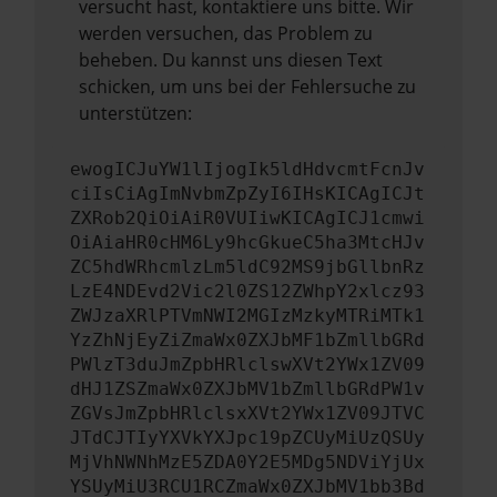
versucht hast, kontaktiere uns bitte. Wir
werden versuchen, das Problem zu
beheben. Du kannst uns diesen Text
schicken, um uns bei der Fehlersuche zu
unterstützen:
ewogICJuYW1lIjogIk5ldHdvcmtFcnJv
ciIsCiAgImNvbmZpZyI6IHsKICAgICJt
ZXRob2QiOiAiR0VUIiwKICAgICJ1cmwi
OiAiaHR0cHM6Ly9hcGkueC5ha3MtcHJv
ZC5hdWRhcmlzLm5ldC92MS9jbGllbnRz
LzE4NDEvd2Vic2l0ZS12ZWhpY2xlcz93
ZWJzaXRlPTVmNWI2MGIzMzkyMTRiMTk1
YzZhNjEyZiZmaWx0ZXJbMF1bZmllbGRd
PWlzT3duJmZpbHRlclswXVt2YWx1ZV09
dHJ1ZSZmaWx0ZXJbMV1bZmllbGRdPW1v
ZGVsJmZpbHRlclsxXVt2YWx1ZV09JTVC
JTdCJTIyYXVkYXJpc19pZCUyMiUzQSUy
MjVhNWNhMzE5ZDA0Y2E5MDg5NDViYjUx
YSUyMiU3RCU1RCZmaWx0ZXJbMV1bb3Bd