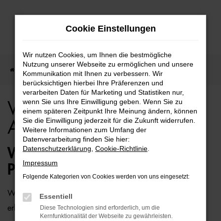
Zum
Cookie Einstellungen
Hauptinhalt
springen
Wir nutzen Cookies, um Ihnen die bestmögliche
Nutzung unserer Webseite zu ermöglichen und unsere
Startseite
Rostock
VW
VW Polo für Rostock Top Angebote
Kommunikation mit Ihnen zu verbessern. Wir
berücksichtigen hierbei Ihre Präferenzen und
verarbeiten Daten für Marketing und Statistiken nur,
wenn Sie uns Ihre Einwilligung geben. Wenn Sie zu
VW Polo für Rostock Top
einem späteren Zeitpunkt Ihre Meinung ändern, können
Sie die Einwilligung jederzeit für die Zukunft widerrufen.
Angebote
Weitere Informationen zum Umfang der
Datenverarbeitung finden Sie hier:
Datenschutzerklärung
,
Cookie-Richtlinie
.
WIE WÄRE ES MIT EINEM VW
Impressum
POLO FÜR ROSTOCK?
Folgende Kategorien von Cookies werden von uns eingesetzt:
Wer zu uns und damit zur Auto-Familie Ostermaier kommt,
Essentiell
erhält viele Vorschläge rund um die Mobilität. Das gilt
Diese Technologien sind erforderlich, um die
Kernfunktionalität der Webseite zu gewährleisten.