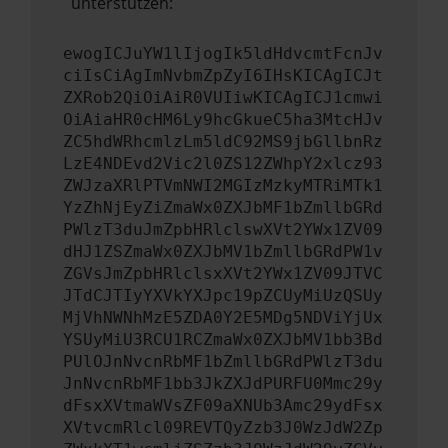
unterstützen:
ewogICJuYW1lIjogIk5ldHdvcmtFcnJv
ciIsCiAgImNvbmZpZyI6IHsKICAgICJt
ZXRob2QiOiAiR0VUIiwKICAgICJ1cmwi
OiAiaHR0cHM6Ly9hcGkueC5ha3MtcHJv
ZC5hdWRhcmlzLm5ldC92MS9jbGllbnRz
LzE4NDEvd2Vic2l0ZS12ZWhpY2xlcz93
ZWJzaXRlPTVmNWI2MGIzMzkyMTRiMTk1
YzZhNjEyZiZmaWx0ZXJbMF1bZmllbGRd
PWlzT3duJmZpbHRlclswXVt2YWx1ZV09
dHJ1ZSZmaWx0ZXJbMV1bZmllbGRdPW1v
ZGVsJmZpbHRlclsxXVt2YWx1ZV09JTVC
JTdCJTIyYXVkYXJpc19pZCUyMiUzQSUy
MjVhNWNhMzE5ZDA0Y2E5MDg5NDViYjUx
YSUyMiU3RCU1RCZmaWx0ZXJbMV1bb3Bd
PUlOJnNvcnRbMF1bZmllbGRdPWlzT3du
JnNvcnRbMF1bb3JkZXJdPURFU0Mmc29y
dFsxXVtmaWVsZF09aXNUb3Amc29ydFsx
XVtvcmRlcl09REVTQyZzb3J0WzJdW2Zp