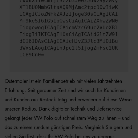
ZWxkXT1wcmljZSZzb3J0WzJdW29yZGVy
XT1BU0MmbGltaXQ9MjAmc2tpcD0wIiwK
ICAgICJoZWFkZXJzIjoge30sCiAgICAi
Ym9keSI6IG51bGwsCiAgICAiZXhwZWN0
IjogewogICAgICAicmVzcG9uc2VUeXBl
IjogIiIKICAgIH0sCiAgICAidGltZW91
dCI6IDAsCiAgICAicHJvZ3Jlc3MiOiBu
dWxsLAogICAgInJpc2t5IjogZmFsc2UK
ICB9Cn0=
Ostermaier ist ein Familienbetrieb mit vielen Jahrzehnten
Erfahrung. Seit geraumer Zeit sind wir auch für Kundinnen
und Kunden aus Rostock tätig und erweitern auf diese Weise
unseren Radius. Dank digitaler Technik und Lieferservice
gelangt jeder VW Polo auf schnellstem Weg zu Ihnen – und
das zu einem rundum günstigen Preis. Vergleich Sie gern und
stellen Sie fest, dass Ihr VW Polo bei uns zu überaus