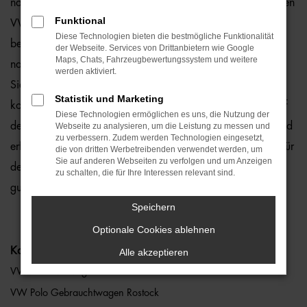
natürlich auch für Rostock und Umgebung, wo wir gerne den
Funktional
VW Polo empfehlen. Die Rede ist von einem rundum
Diese Technologien bieten die bestmögliche Funktionalität
bewährten und zuverlässigen Fahrzeug, das perfekt zu
der Webseite. Services von Drittanbietern wie Google
Maps, Chats, Fahrzeugbewertungssystem und weitere
nahezu jedem Anspruch in Rostock passt. Gerne lassen wir
werden aktiviert.
Sie bei uns vor Ort einsteigen oder übernehmen die
Statistik und Marketing
komplette Beratung auf digitalem Weg. Der Vorteil liegt auf
Diese Technologien ermöglichen es uns, die Nutzung der
der Hand, denn so erhalten Sie Ihren VW Polo frei Haus und
Webseite zu analysieren, um die Leistung zu messen und
zu verbessern. Zudem werden Technologien eingesetzt,
erfreuen sich an der direkten Lieferung nach Rostock ohne für
die von dritten Werbetreibenden verwendet werden, um
Sie auf anderen Webseiten zu verfolgen und um Anzeigen
den Autokauf Ihre eigenen vier Wände zu verlassen. Klingt
zu schalten, die für Ihre Interessen relevant sind.
gut? Dann kontaktieren Sie uns noch heute.
Speichern
Optionale Cookies ablehnen
Kategorie
Alle akzeptieren
VW Polo Neuwagen Rostock
VW Polo Gebrauchtwagen Rostock