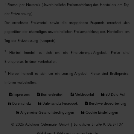
1
Ehemaliger Neupreis (Unverbindliche Preisempfehlung des Herstellers am Tag
der Erstzulassung).
Der errechnete Preisvorteil sowie die angegebene Ersparnis errechnet sich
gegenüber der ehemaligen unverbindlichen Preisempfehlung des Herstellers am
Tag der Erstzulassung (Neupreis).
2
Hierbei handelt es sich um ein Finanzierungs-Angebot. Preise sind
Bruttopreise. Irrtümer vorbehalten.
3
Hierbei handelt es sich um ein Leasing-Angebot. Preise sind Bruttopreise.
Irrtümer vorbehalten.
Impressum
Barrierefreiheit
Meldeportal
EU Data Act
Datenschutz
Datenschutz Facebook
Beschwerdebearbeitung
Allgemeine Geschäftsbedingungen
Cookie Einstellungen
© 2026 Autohaus Ostermaier GmbH | Landshuter Straße 9, DE-84137
Vilsbiburg |
Webdesign by audaris.de