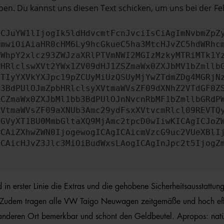
en. Du kannst uns diesen Text schicken, um uns bei der Fe
ICJuYW1lIjogIk5ldHdvcmtFcnJvciIsCiAgImNvbmZpZ
cmwiOiAiaHR0cHM6Ly9hcGkueC5ha3MtcHJvZC5hdWRhc
ZWhpY2xlcz93ZWJzaXRlPTVmNWI2MGIzMzkyMTRiMTk1Y
bHRlclswXVt2YWx1ZV09dHJ1ZSZmaWx0ZXJbMV1bZmllb
JTIyYXVkYXJpc19pZCUyMiUzQSUyMjYwZTdmZDg4MGRjN
b3BdPUlOJmZpbHRlclsyXVtmaWVsZF09dXNhZ2VTdGF0Z
RCZmaWx0ZXJbMl1bb3BdPUlOJnNvcnRbMF1bZmllbGRdP
XVtmaWVsZF09aXNUb3Amc29ydFsxXVtvcmRlcl09REVTQ
ZGVyXT1BU0MmbGltaXQ9MjAmc2tpcD0wIiwKICAgICJoZ
ICAiZXhwZWN0IjogewogICAgICAicmVzcG9uc2VUeXBlI
ICAicHJvZ3Jlc3MiOiBudWxsLAogICAgInJpc2t5IjogZ
 erster Linie die Extras und die gehobene Sicherheitsausstattung 
. Zudem tragen alle VW Taigo Neuwagen zeitgemäße und hoch effiz
m anderen Ort bemerkbar und schont den Geldbeutel. Apropos: na