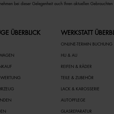
nehmen bei dieser Gelegenheit auch Ihren aktuellen Gebrauchten p
GE ÜBERBLICK
WERKSTATT ÜBERB
ONLINE-TERMIN BUCHUNG
TWAGEN
HU & AU
NKAUF
REIFEN & RÄDER
EWERTUNG
TEILE & ZUBEHÖR
HRZEUG
LACK & KAROSSERIE
UNDEN
AUTOPFLEGE
DEN
GLASREPARATUR