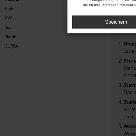
Technologien eingesetzt, die v
die für Ihre Interessen relevant s
FEH
Audi
VW
Speichern
Beim Lad
Seat
Hier sin
Škoda
Über
CUPRA
Laden
Prüf
Manch
einem
Start
Das 
Stell
Veral
nicht
Wend
Wenn 