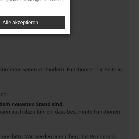
rfolgen und um Anzeigen zu schalten,
Alle akzeptieren
mmter Seiten verhindern. Funktioniert die Seite in
en.
f dem neuesten Stand sind.
rn kann auch dazu führen, dass bestimmte Funktionen
e uns bitte. Wir werden versuchen, das Problem zu