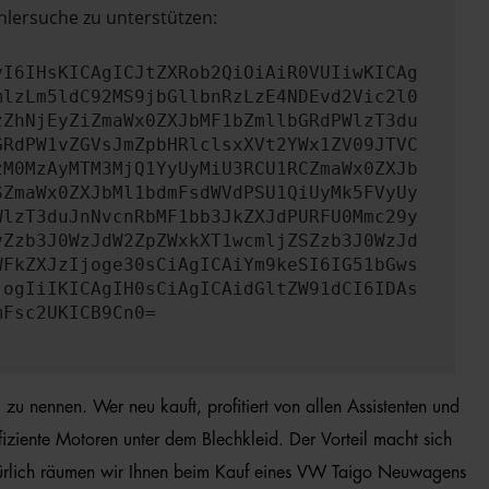
hlersuche zu unterstützen:
yI6IHsKICAgICJtZXRob2QiOiAiR0VUIiwKICAg
mlzLm5ldC92MS9jbGllbnRzLzE4NDEvd2Vic2l0
zZhNjEyZiZmaWx0ZXJbMF1bZmllbGRdPWlzT3du
GRdPW1vZGVsJmZpbHRlclsxXVt2YWx1ZV09JTVC
zM0MzAyMTM3MjQ1YyUyMiU3RCU1RCZmaWx0ZXJb
SZmaWx0ZXJbMl1bdmFsdWVdPSU1QiUyMk5FVyUy
WlzT3duJnNvcnRbMF1bb3JkZXJdPURFU0Mmc29y
yZzb3J0WzJdW2ZpZWxkXT1wcmljZSZzb3J0WzJd
WFkZXJzIjoge30sCiAgICAiYm9keSI6IG51bGws
jogIiIKICAgIH0sCiAgICAidGltZW91dCI6IDAs
mFsc2UKICB9Cn0=
zu nennen. Wer neu kauft, profitiert von allen Assistenten und
iente Motoren unter dem Blechkleid. Der Vorteil macht sich
türlich räumen wir Ihnen beim Kauf eines VW Taigo Neuwagens