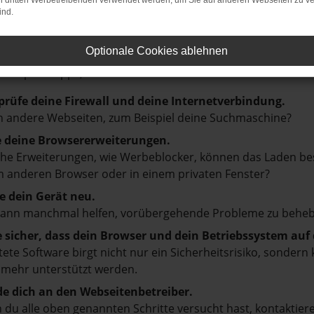
on dritten Werbetreibenden verwendet werden, um Sie auf anderen Webseiten zu ve
ind.
LER: NETWORK ERROR
Optionale Cookies ablehnen
en ist ein Fehler aufgetreten.
d ein paar Tipps, die dir helfen können:
prüfe deine Firewall und deine Internetverbindung.
 andere Webseiten, zum Beispiel deine Suchmaschine?
e deine Browsererweiterungen.
e Erweiterungen, wie Werbeblocker, können das Laden besti
 anderen Browser oder in einem privaten Fenster?
e dein Gerät neu.
kann manchmal helfen, vorübergehende Probleme zu beheb
e sicher, dass dein Browser und dein Betriebssystem au
tete Software birgt nicht nur ein Sicherheitsrisiko, sonde
 mehr unterstützt werden.
e dich an den Webseitenbetreiber.
du alle oben genannten Schritte versucht hast, kontaktier