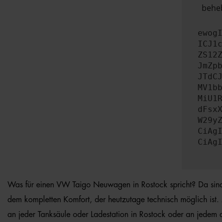
beheb
ewog
ICJ1
ZS12
JmZp
JTdC
MV1b
MiU1
dFsx
W29y
CiAg
CiAg
Was für einen VW Taigo Neuwagen in Rostock spricht? Da sind in
dem kompletten Komfort, der heutzutage technisch möglich ist
an jeder Tanksäule oder Ladestation in Rostock oder an jede