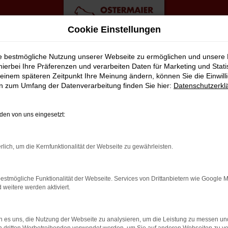
Cookie Einstellungen
ote
ie bestmögliche Nutzung unserer Webseite zu ermöglichen und unsere
hierbei Ihre Präferenzen und verarbeiten Daten für Marketing und Stati
einem späteren Zeitpunkt Ihre Meinung ändern, können Sie die Einwillig
wagen Top Angebote
en zum Umfang der Datenverarbeitung finden Sie hier:
Datenschutzerkl
STKLASSIGE ALTERNATIVE FÜR R
en von uns eingesetzt:
 durch Rostock fahren? Zu teuer? Von wegen, denn wir von der A
rlich, um die Kernfunktionalität der Webseite zu gewährleisten.
 Taigo Neuwagen nach Rostock oder an einen anderen Ort in der
on unserem Service. Hierzu gehört in vollem Umfang auch die Ber
estmögliche Funktionalität der Webseite. Services von Drittanbietern wie Google 
. Zudem üben wir unseren Beruf mit Leidenschaft aus – und das Tag
eitere werden aktiviert.
 es uns, die Nutzung der Webseite zu analysieren, um die Leistung zu messen u