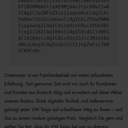
ZWxkXT1wcmljZSZzb3J0WzJdW29yZGVy
XT1BU0MmbGltaXQ9MjAmc2tpcD0wIiwK
ICAgICJoZWFkZXJzIjoge30sCiAgICAi
Ym9keSI6IG51bGwsCiAgICAiZXhwZWN0
IjogewogICAgICAicmVzcG9uc2VUeXBl
IjogIiIKICAgIH0sCiAgICAidGltZW91
dCI6IDAsCiAgICAicHJvZ3Jlc3MiOiBu
dWxsLAogICAgInJpc2t5IjogZmFsc2UK
ICB9Cn0=
Ostermaier ist ein Familienbetrieb mit vielen Jahrzehnten
Erfahrung. Seit geraumer Zeit sind wir auch für Kundinnen
und Kunden aus Rostock tätig und erweitern auf diese Weise
unseren Radius. Dank digitaler Technik und Lieferservice
gelangt jeder VW Taigo auf schnellstem Weg zu Ihnen – und
das zu einem rundum günstigen Preis. Vergleich Sie gern und
stellen Sie fest, dass Ihr VW Taigo bei uns zu überaus