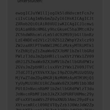
unterstützen:
ewogICJuYW1lIjogIk5ldHdvcmtFcnJv
ciIsCiAgImNvbmZpZyI6IHsKICAgICJt
ZXRob2QiOiAiR0VUIiwKICAgICJ1cmwi
OiAiaHR0cHM6Ly9hcGkueC5ha3MtcHJv
ZC5hdWRhcmlzLm5ldC92MS9jbGllbnRz
LzE4NDEvd2Vic2l0ZS12ZWhpY2xlcz93
ZWJzaXRlPTVmNWI2MGIzMzkyMTRiMTk1
YzZhNjEyZiZmaWx0ZXJbMF1bZmllbGRd
PWlzT3duJmZpbHRlclswXVt2YWx1ZV09
dHJ1ZSZmaWx0ZXJbMV1bZmllbGRdPW1v
ZGVsJmZpbHRlclsxXVt2YWx1ZV09JTVC
JTdCJTIyYXVkYXJpc19pZCUyMiUzQSUy
MjYwZTdmZDg4MGRjNzM0MzAyMTM3MjQ1
YyUyMiU3RCU1RCZmaWx0ZXJbMV1bb3Bd
PUlOJnNvcnRbMF1bZmllbGRdPWlzT3du
JnNvcnRbMF1bb3JkZXJdPURFU0Mmc29y
dFsxXVtmaWVsZF09aXNUb3Amc29ydFsx
XVtvcmRlcl09REVTQyZzb3J0WzJdW2Zp