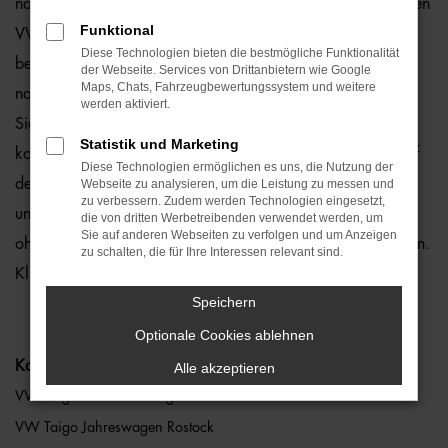
natürlich auch für Rostock und Umgebung, wo wir gerne den
Funktional
VW Taigo empfehlen. Die Rede ist von einem rundum
Diese Technologien bieten die bestmögliche Funktionalität
bewährten und zuverlässigen Fahrzeug, das perfekt zu
der Webseite. Services von Drittanbietern wie Google
Maps, Chats, Fahrzeugbewertungssystem und weitere
nahezu jedem Anspruch in Rostock passt. Gerne lassen wir
werden aktiviert.
Sie bei uns vor Ort einsteigen oder übernehmen die
Statistik und Marketing
komplette Beratung auf digitalem Weg. Der Vorteil liegt auf
Diese Technologien ermöglichen es uns, die Nutzung der
der Hand, denn so erhalten Sie Ihren VW Taigo frei Haus
Webseite zu analysieren, um die Leistung zu messen und
zu verbessern. Zudem werden Technologien eingesetzt,
und erfreuen sich an der direkten Lieferung nach Rostock
die von dritten Werbetreibenden verwendet werden, um
Sie auf anderen Webseiten zu verfolgen und um Anzeigen
ohne für den Autokauf Ihre eigenen vier Wände zu verlassen.
zu schalten, die für Ihre Interessen relevant sind.
Klingt gut? Dann kontaktieren Sie uns noch heute.
Speichern
Optionale Cookies ablehnen
Kategorie
Alle akzeptieren
VW Taigo Gebrauchtwagen Rostock
VW Taigo Jahreswagen Rostock