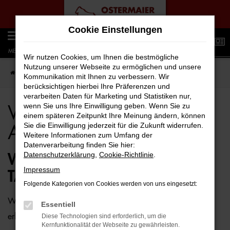
Zum
Cookie Einstellungen
Hauptinhalt
0
springen
MENÜ
Wir nutzen Cookies, um Ihnen die bestmögliche
Nutzung unserer Webseite zu ermöglichen und unsere
Startseite
Rostock
VW
VW Taigo für Rostock Top Angebote
Kommunikation mit Ihnen zu verbessern. Wir
berücksichtigen hierbei Ihre Präferenzen und
verarbeiten Daten für Marketing und Statistiken nur,
wenn Sie uns Ihre Einwilligung geben. Wenn Sie zu
VW Taigo für Rostock Top
einem späteren Zeitpunkt Ihre Meinung ändern, können
Sie die Einwilligung jederzeit für die Zukunft widerrufen.
Angebote
Weitere Informationen zum Umfang der
Datenverarbeitung finden Sie hier:
Datenschutzerklärung
,
Cookie-Richtlinie
.
WIE WÄRE ES MIT EINEM VW
Impressum
TAIGO FÜR ROSTOCK?
Folgende Kategorien von Cookies werden von uns eingesetzt:
Wer zu uns und damit zur Auto-Familie Ostermaier kommt,
Essentiell
erhält viele Vorschläge rund um die Mobilität. Das gilt
Diese Technologien sind erforderlich, um die
Kernfunktionalität der Webseite zu gewährleisten.