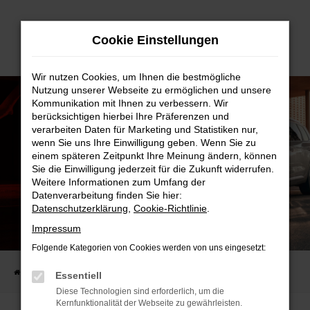
Zum
Cookie Einstellungen
Hauptinhalt
springen
Wir nutzen Cookies, um Ihnen die bestmögliche
Nutzung unserer Webseite zu ermöglichen und unsere
Kommunikation mit Ihnen zu verbessern. Wir
berücksichtigen hierbei Ihre Präferenzen und
verarbeiten Daten für Marketing und Statistiken nur,
wenn Sie uns Ihre Einwilligung geben. Wenn Sie zu
einem späteren Zeitpunkt Ihre Meinung ändern, können
Sie die Einwilligung jederzeit für die Zukunft widerrufen.
Weitere Informationen zum Umfang der
Datenverarbeitung finden Sie hier:
Datenschutzerklärung
,
Cookie-Richtlinie
.
Impressum
DER NEUE AUDI Q7!
NEXT GENERATION.
Folgende Kategorien von Cookies werden von uns eingesetzt:
Startseite
FAHRZEUGANGEBOTE
Angebote & Leasing
Der neue Audi Q7!
Essentiell
Diese Technologien sind erforderlich, um die
Kernfunktionalität der Webseite zu gewährleisten.