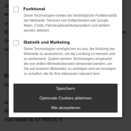
Zeit Geschichte zu schreiben! Geschärfte SUV-Präsenz,
Funktional
Matrix-LED-Scheinwerfer mit verschiedenen Lichtsignaturen
Diese Technologien bieten die bestmögliche Funktionalität
der Webseite. Services von Drittanbietern wie Google
und erweitertes Blinklicht mit zusätzlicher Projektion der
Maps, Chats, Fahrzeugbewertungssystem und weitere
werden aktiviert.
Blinksignale. Audi erhöht somit nicht nur den technologischen
Anspruch, sondern auch die Sicherheit aller
Statistik und Marketing
Diese Technologien ermöglichen es uns, die Nutzung der
Verkehrsteilnehmer!
Webseite zu analysieren, um die Leistung zu messen und
zu verbessern. Zudem werden Technologien eingesetzt,
die von dritten Werbetreibenden verwendet werden, um
Sie auf anderen Webseiten zu verfolgen und um Anzeigen
zu schalten, die für Ihre Interessen relevant sind.
Ein besonderes Highlight!
Der Allrounder ist als 5-, 6- und 7-Sitzer erhältlich
Speichern
Optionale Cookies ablehnen
Leistungsstarke V6-TDI-Motoren warten auf Sie
Alle akzeptieren
Markteinführung: September 2026
Preis startet ab 87.900,00 €