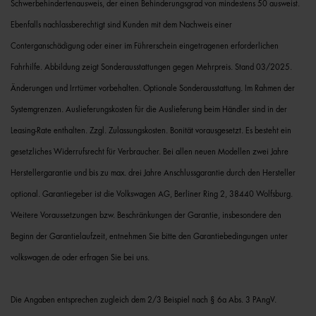
Schwerbehindertenausweis, der einen Behinderungsgrad von mindestens 50 ausweist.
Ebenfalls nachlassberechtigt sind Kunden mit dem Nachweis einer
Conterganschädigung oder einer im Führerschein eingetragenen erforderlichen
Fahrhilfe. Abbildung zeigt Sonderausstattungen gegen Mehrpreis. Stand 03/2025.
Änderungen und Irrtümer vorbehalten. Optionale Sonderausstattung. Im Rahmen der
Systemgrenzen. Auslieferungskosten für die Auslieferung beim Händler sind in der
Leasing-Rate enthalten. Zzgl. Zulassungskosten. Bonität vorausgesetzt. Es besteht ein
gesetzliches Widerrufsrecht für Verbraucher. Bei allen neuen Modellen zwei Jahre
Herstellergarantie und bis zu max. drei Jahre Anschlussgarantie durch den Hersteller
optional. Garantiegeber ist die Volkswagen AG, Berliner Ring 2, 38440 Wolfsburg.
Weitere Voraussetzungen bzw. Beschränkungen der Garantie, insbesondere den
Beginn der Garantielaufzeit, entnehmen Sie bitte den Garantiebedingungen unter
volkswagen.de oder erfragen Sie bei uns.
Die Angaben entsprechen zugleich dem 2/3 Beispiel nach § 6a Abs. 3 PAngV.