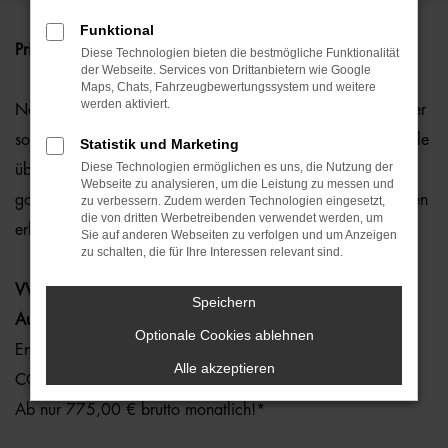
Funktional
Privatleasing.
Diese Technologien bieten die bestmögliche Funktionalität
der Webseite. Services von Drittanbietern wie Google
Maps, Chats, Fahrzeugbewertungssystem und weitere
werden aktiviert.
Nachhaltig, leistungsstark und vollelektrisch – jetzt einen der
sofort verfügbaren Lagerwagen sichern! Die VW ID. Modelle
Statistik und Marketing
Diese Technologien ermöglichen es uns, die Nutzung der
überzeugen mit modernster Elektromobilität und sind zu
Webseite zu analysieren, um die Leistung zu messen und
gorillastarken Konditionen für berechtigte Sonderzielgruppen
zu verbessern. Zudem werden Technologien eingesetzt,
die von dritten Werbetreibenden verwendet werden, um
erhältlich.
Sie auf anderen Webseiten zu verfolgen und um Anzeigen
zu schalten, die für Ihre Interessen relevant sind.
VW ID.4 GTX 4MOTION 250 kW (340 PS) 1-Gang-
Speichern
Automatik
Optionale Cookies ablehnen
Energieverbrauch kombiniert: 17,3 kWh/100 km
Alle akzeptieren
CO₂-Emissionen kombiniert: 0 g/km, CO₂-Klasse: A
Ab nur 775,00 € brutto monatlich!*