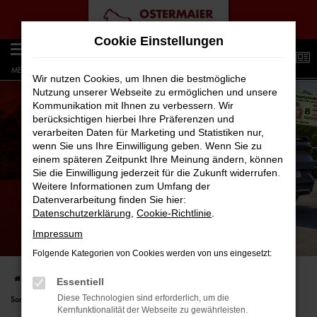
Zum
Cookie Einstellungen
Hauptinhalt
0
springen
MENÜ
Wir nutzen Cookies, um Ihnen die bestmögliche
Nutzung unserer Webseite zu ermöglichen und unsere
Kommunikation mit Ihnen zu verbessern. Wir
berücksichtigen hierbei Ihre Präferenzen und
verarbeiten Daten für Marketing und Statistiken nur,
wenn Sie uns Ihre Einwilligung geben. Wenn Sie zu
einem späteren Zeitpunkt Ihre Meinung ändern, können
Sie die Einwilligung jederzeit für die Zukunft widerrufen.
Weitere Informationen zum Umfang der
Datenverarbeitung finden Sie hier:
Datenschutzerklärung
,
Cookie-Richtlinie
.
Impressum
VW ID. MODELLE FÜR SONDERZIELGRUPPEN!
SOFORT VERFÜGBARE LAGERWAGEN.
Folgende Kategorien von Cookies werden von uns eingesetzt:
Startseite
FAHRZEUGANGEBOTE
Angebote & Leasing
VW ID. Modelle für
Essentiell
Diese Technologien sind erforderlich, um die
Sonderzielgruppen!
Kernfunktionalität der Webseite zu gewährleisten.