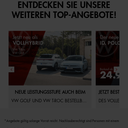
ENTDECKEN SIE UNSERE
WEITEREN TOP-ANGEBOTE!
23.07.2026
Angebote & Leasing
Startseite
21.07.2026
An
NEUE LEISTUNGSSTUFE AUCH BEIM
VW GOLF UND VW T-ROC BESTELLBAR!
DES VOLLELEK
*Angebote gültig solange Vorrat reicht. Nachlassberechtigt sind Personen mit einem