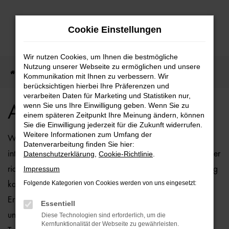
Zum
Cookie Einstellungen
Hauptinhalt
springen
Wir nutzen Cookies, um Ihnen die bestmögliche
Nutzung unserer Webseite zu ermöglichen und unsere
Startseite
Audi
Audi Q2 Angebote
Kommunikation mit Ihnen zu verbessern. Wir
berücksichtigen hierbei Ihre Präferenzen und
verarbeiten Daten für Marketing und Statistiken nur,
wenn Sie uns Ihre Einwilligung geben. Wenn Sie zu
Audi Q2 Angebote
einem späteren Zeitpunkt Ihre Meinung ändern, können
Sie die Einwilligung jederzeit für die Zukunft widerrufen.
Weitere Informationen zum Umfang der
Wenn Sie sich für ein Fahrzeug vom Typ Audi Q2
Datenverarbeitung finden Sie hier:
interessieren, sind Sie bei der Ostermaier Auto-Familie an der
Datenschutzerklärung
,
Cookie-Richtlinie
.
Impressum
richtigen Adresse. Bei uns können Sie Ihren Audi Q2 günstig
Folgende Kategorien von Cookies werden von uns eingesetzt:
kaufen und profitieren zudem von unserer langjährigen
Erfahrung. Wir bieten Ihnen den Audi Q2 zu Top-Preisen –
Essentiell
und das sowohl als Neuwagen als auch als Jahreswagen,
Diese Technologien sind erforderlich, um die
Kernfunktionalität der Webseite zu gewährleisten.