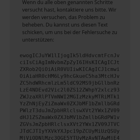
Wenn du alle oben genannten Schritte
versucht hast, kontaktiere uns bitte. Wir
werden versuchen, das Problem zu
beheben. Du kannst uns diesen Text
schicken, um uns bei der Fehlersuche zu
unterstützen:
ewogICJuYW1lIjogIk5ldHdvcmtFcnJv
ciIsCiAgImNvbmZpZyI6IHsKICAgICJt
ZXRob2QiOiAiR0VUIiwKICAgICJ1cmwi
OiAiaHR0cHM6Ly9hcGkueC5ha3MtcHJv
ZC5hdWRhcmlzLm5ldC92MS9jbGllbnRz
LzE4NDEvd2Vic2l0ZS12ZWhpY2xlcz93
ZWJzaXRlPTVmNWI2MGIzMzkyMTRiMTk1
YzZhNjEyZiZmaWx0ZXJbMF1bZmllbGRd
PWlzT3duJmZpbHRlclswXVt2YWx1ZV09
dHJ1ZSZmaWx0ZXJbMV1bZmllbGRdPW1v
ZGVsJmZpbHRlclsxXVt2YWx1ZV09JTVC
JTdCJTIyYXVkYXJpc19pZCUyMiUzQSUy
MjViODNlMzc3OGE5YTUyMzAyNTAwMjE4