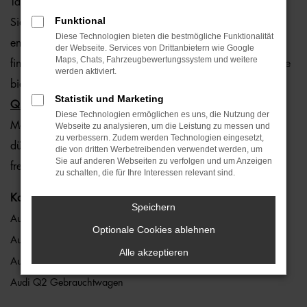
Tageszulassung und Gebrauchtwagen. Auf Wunsch können
Funktional
Sie bei uns auch Ihren Audi Q2 finanzieren. Oder Sie
Diese Technologien bieten die bestmögliche Funktionalität
entscheiden sich für das günstige Audi Q2 Leasing. Sie
der Webseite. Services von Drittanbietern wie Google
Maps, Chats, Fahrzeugbewertungssystem und weitere
finden uns an sieben Standorten in ganz Bayern. Wahlweise
werden aktiviert.
bieten wir Ihnen auch rund um die Uhr unseren
online Audi
Statistik und Marketing
Q2 Konfigurator
. Hier legen Sie exakt fest, welche Farbe,
Diese Technologien ermöglichen es uns, die Nutzung der
Motorisierung und Extras Ihr Traumwagen haben soll. Und
Webseite zu analysieren, um die Leistung zu messen und
zu verbessern. Zudem werden Technologien eingesetzt,
dürfen sich auf eine schnelle Erfüllung all Ihrer Wünsche
die von dritten Werbetreibenden verwendet werden, um
Sie auf anderen Webseiten zu verfolgen und um Anzeigen
freuen. Wir machen es möglich.
zu schalten, die für Ihre Interessen relevant sind.
Kategorie
Speichern
Audi Q2
Optionale Cookies ablehnen
Audi Q2 Jahreswagen
Alle akzeptieren
Audi Q2 Neuwagen
Audi Q2 Gebrauchtwagen