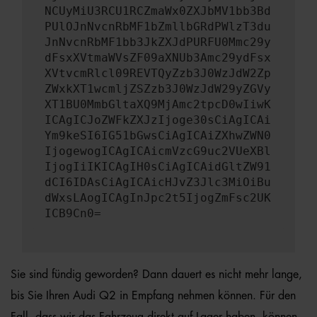
NCUyMiU3RCU1RCZmaWx0ZXJbMV1bb3Bd
PUlOJnNvcnRbMF1bZmllbGRdPWlzT3du
JnNvcnRbMF1bb3JkZXJdPURFU0Mmc29y
dFsxXVtmaWVsZF09aXNUb3Amc29ydFsx
XVtvcmRlcl09REVTQyZzb3J0WzJdW2Zp
ZWxkXT1wcmljZSZzb3J0WzJdW29yZGVy
XT1BU0MmbGltaXQ9MjAmc2tpcD0wIiwK
ICAgICJoZWFkZXJzIjoge30sCiAgICAi
Ym9keSI6IG51bGwsCiAgICAiZXhwZWN0
IjogewogICAgICAicmVzcG9uc2VUeXBl
IjogIiIKICAgIH0sCiAgICAidGltZW91
dCI6IDAsCiAgICAicHJvZ3Jlc3MiOiBu
dWxsLAogICAgInJpc2t5IjogZmFsc2UK
ICB9Cn0=
Sie sind fündig geworden? Dann dauert es nicht mehr lange,
bis Sie Ihren Audi Q2 in Empfang nehmen können. Für den