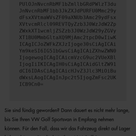
PUlOJnNvcnRbMF1bZmllbGRdPWlzT3du
JnNvcnRbMF1bb3JkZXJdPURFU0Mmc29y
dFsxXVtmaWVsZF09aXNUb3Amc29ydFsx
XVtvcmRlcl09REVTQyZzb3J0WzJdW2Zp
ZWxkXT1wcmljZSZzb3J0WzJdW29yZGVy
XT1BU0MmbGltaXQ9MjAmc2tpcD0wIiwK
ICAgICJoZWFkZXJzIjoge30sCiAgICAi
Ym9keSI6IG51bGwsCiAgICAiZXhwZWN0
IjogewogICAgICAicmVzcG9uc2VUeXBl
IjogIiIKICAgIH0sCiAgICAidGltZW91
dCI6IDAsCiAgICAicHJvZ3Jlc3MiOiBu
dWxsLAogICAgInJpc2t5IjogZmFsc2UK
ICB9Cn0=
Sie sind fündig geworden? Dann dauert es nicht mehr lange,
bis Sie Ihren VW Golf Sportsvan in Empfang nehmen
können. Für den Fall, dass wir das Fahrzeug direkt auf Lager