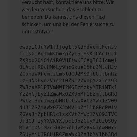
versucht hast, kontaktiere uns bitte. Wir
werden versuchen, das Problem zu
beheben. Du kannst uns diesen Text
schicken, um uns bei der Fehlersuche zu
unterstützen:
ewogICJuYW1lIjogIk5ldHdvcmtFcnJv
ciIsCiAgImNvbmZpZyI6IHsKICAgICJt
ZXRob2QiOiAiR0VUIiwKICAgICJ1cmwi
OiAiaHR0cHM6Ly9hcGkueC5ha3MtcHJv
ZC5hdWRhcmlzLm5ldC92MS9jbGllbnRz
LzE4NDEvd2Vic2l0ZS12ZWhpY2xlcz93
ZWJzaXRlPTVmNWI2MGIzMzkyMTRiMTk1
YzZhNjEyZiZmaWx0ZXJbMF1bZmllbGRd
PWlzT3duJmZpbHRlclswXVt2YWx1ZV09
dHJ1ZSZmaWx0ZXJbMV1bZmllbGRdPW1v
ZGVsJmZpbHRlclsxXVt2YWx1ZV09JTVC
JTdCJTIyYXVkYXJpc19pZCUyMiUzQSUy
MjViODNlMzc3OGE5YTUyMzAyNTAwMWYx
ZSUyMiU3RCU1RCZmaWx0ZXJbMV1bb3Bd