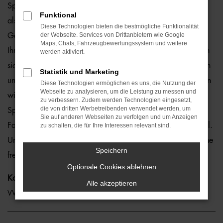
Sportsvan zu Top-Preisen – und das sowohl als Neuwagen
Funktional
als auch als Jahreswagen, Tageszulassung und
Diese Technologien bieten die bestmögliche Funktionalität
der Webseite. Services von Drittanbietern wie Google
Gebrauchtwagen. Auf Wunsch können Sie bei uns auch
Maps, Chats, Fahrzeugbewertungssystem und weitere
Ihren VW Golf Sportsvan finanzieren. Oder Sie entscheiden
werden aktiviert.
sich für das günstige VW Golf Sportsvan Leasing. Sie finden
Statistik und Marketing
uns an sieben Standorten in ganz Bayern. Wahlweise bieten
Diese Technologien ermöglichen es uns, die Nutzung der
Webseite zu analysieren, um die Leistung zu messen und
wir Ihnen auch rund um die Uhr unseren online VW Golf
zu verbessern. Zudem werden Technologien eingesetzt,
die von dritten Werbetreibenden verwendet werden, um
Sportsvan Konfigurator. Hier legen Sie exakt fest, welche
Sie auf anderen Webseiten zu verfolgen und um Anzeigen
Farbe, Motorisierung und Extras Ihr Traumwagen haben soll.
zu schalten, die für Ihre Interessen relevant sind.
Und dürfen sich auf eine schnelle Erfüllung all Ihrer Wünsche
Speichern
freuen. Wir machen es möglich.
Optionale Cookies ablehnen
Kategorie
Alle akzeptieren
VW Golf Sportsvan Gebrauchtwagen