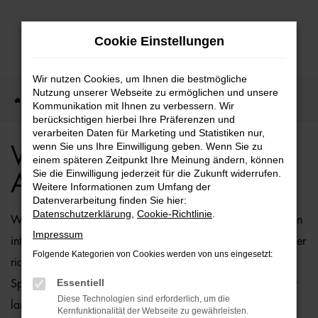
Zum
Cookie Einstellungen
Hauptinhalt
springen
Wir nutzen Cookies, um Ihnen die bestmögliche
Nutzung unserer Webseite zu ermöglichen und unsere
Startseite
VW
VW Golf Sportsvan Angebote
Kommunikation mit Ihnen zu verbessern. Wir
berücksichtigen hierbei Ihre Präferenzen und
verarbeiten Daten für Marketing und Statistiken nur,
wenn Sie uns Ihre Einwilligung geben. Wenn Sie zu
VW Golf Sportsvan
einem späteren Zeitpunkt Ihre Meinung ändern, können
Sie die Einwilligung jederzeit für die Zukunft widerrufen.
Angebote
Weitere Informationen zum Umfang der
Datenverarbeitung finden Sie hier:
Datenschutzerklärung
,
Cookie-Richtlinie
.
Wenn Sie sich für ein Fahrzeug vom Typ VW Golf Sportsvan
Impressum
interessieren, sind Sie bei der Ostermaier Auto-Familie an der
Folgende Kategorien von Cookies werden von uns eingesetzt:
richtigen Adresse. Bei uns können Sie Ihren VW Golf
Essentiell
Sportsvan günstig kaufen und profitieren zudem von unserer
Diese Technologien sind erforderlich, um die
langjährigen Erfahrung. Wir bieten Ihnen den VW Golf
Kernfunktionalität der Webseite zu gewährleisten.