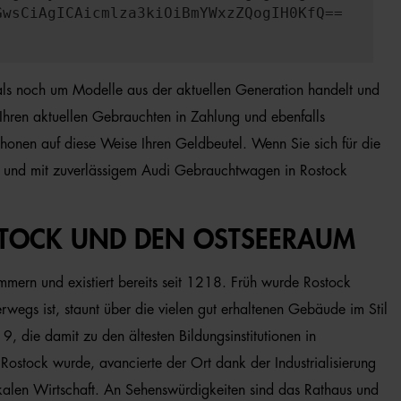
GwsCiAgICAicmlza3kiOiBmYWxzZQogIH0KfQ==
mals noch um Modelle aus der aktuellen Generation handelt und
 Ihren aktuellen Gebrauchten in Zahlung und ebenfalls
chonen auf diese Weise Ihren Geldbeutel. Wenn Sie sich für die
oll und mit zuverlässigem Audi Gebrauchtwagen in Rostock
STOCK UND DEN OSTSEERAUM
mmern und existiert bereits seit 1218. Früh wurde Rostock
rwegs ist, staunt über die vielen gut erhaltenen Gebäude im Stil
, die damit zu den ältesten Bildungsinstitutionen in
ostock wurde, avancierte der Ort dank der Industrialisierung
okalen Wirtschaft. An Sehenswürdigkeiten sind das Rathaus und