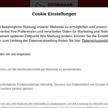
Cookie Einstellungen
ie bestmögliche Nutzung unserer Webseite zu ermöglichen und unsere
hierbei Ihre Präferenzen und verarbeiten Daten für Marketing und Stati
einem späteren Zeitpunkt Ihre Meinung ändern, können Sie die Einwillig
htwagen Top Angebote
en zum Umfang der Datenverarbeitung finden Sie hier:
Datenschutzerkl
STERMAIER – IN TOPFORM FÜR
en von uns eingesetzt:
rifft eine clevere Wahl. Die Fahrzeuge dieses Herstellers sind erst
rlich, um die Kernfunktionalität der Webseite zu gewährleisten.
ermaier schauen bei jedem Audi Gebrauchtwagen genau hin und sch
reparieren und wechseln bei Bedarf auch die Verschleißteile aus.
estmögliche Funktionalität der Webseite. Services von Drittanbietern wie Google 
Kauf online ab. Ihr Vorteil: Sie brauchen noch nicht einmal Ihre
eitere werden aktiviert.
 es uns, die Nutzung der Webseite zu analysieren, um die Leistung zu messen u