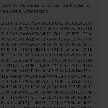
e uns bitte. Wir werden versuchen, das Problem zu
hlersuche zu unterstützen:
yI6IHsKICAgICJtZXRob2QiOiAiR0VUIiwKICAg
mlzLm5ldC92MS9jbGllbnRzLzE4NDEvd2Vic2l0
zZhNjEyZiZmaWx0ZXJbMF1bZmllbGRdPWlzT3du
GRdPW1vZGVsJmZpbHRlclsxXVt2YWx1ZV09JTVC
TUyMzAyNTAwMTg0YyUyMiU3RCUyQyU3QiUyMmF1
DE4NGUlMjIlN0QlMkMlN0IlMjJhdWRhcmlzX2lk
TdEJTJDJTdCJTIyYXVkYXJpc19pZCUyMiUzQSUy
iUyMmF1ZGFyaXNfaWQlMjIlM0ElMjI1YjgzZTM3
mlzX2lkJTIyJTNBJTIyNWI4M2UzNzc4YTlhNTIz
iUzQSUyMjViODNlMzc3OGE5YTUyMzAyNTAwMTg1
jgzZTM3NzhhOWE1MjMwMjUwMDE4NTUlMjIlN0Ql
TlhNTIzMDI1MDAxODU2JTIyJTdEJTJDJTdCJTIy
TAwMjE4NCUyMiU3RCUyQyU3QiUyMmF1ZGFyaXNf
jIlN0QlMkMlN0IlMjJhdWRhcmlzX2lkJTIyJTNB
TdCJTIyYXVkYXJpc19pZCUyMiUzQSUyMjViODNl
GFyaXNfaWQlMjIlM0ElMjI1YjgzZTM3NzhhOWE1