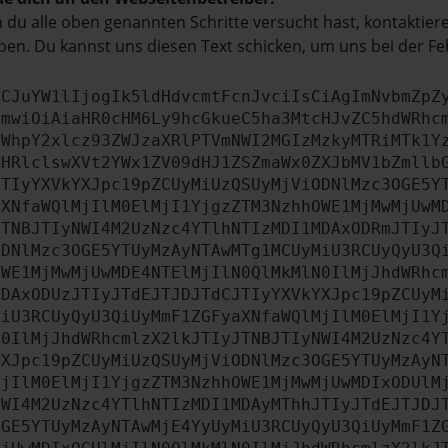
du alle oben genannten Schritte versucht hast, kontaktier
en. Du kannst uns diesen Text schicken, um uns bei der Fe
ICJuYW1lIjogIk5ldHdvcmtFcnJvciIsCiAgImNvbmZpZ
cmwiOiAiaHR0cHM6Ly9hcGkueC5ha3MtcHJvZC5hdWRhc
ZWhpY2xlcz93ZWJzaXRlPTVmNWI2MGIzMzkyMTRiMTk1Y
bHRlclswXVt2YWx1ZV09dHJ1ZSZmaWx0ZXJbMV1bZmllb
JTIyYXVkYXJpc19pZCUyMiUzQSUyMjViODNlMzc3OGE5Y
aXNfaWQlMjIlM0ElMjI1YjgzZTM3NzhhOWE1MjMwMjUwM
JTNBJTIyNWI4M2UzNzc4YTlhNTIzMDI1MDAxODRmJTIyJ
ODNlMzc3OGE5YTUyMzAyNTAwMTg1MCUyMiU3RCUyQyU3Q
OWE1MjMwMjUwMDE4NTElMjIlN0QlMkMlN0IlMjJhdWRhc
MDAxODUzJTIyJTdEJTJDJTdCJTIyYXVkYXJpc19pZCUyM
MiU3RCUyQyU3QiUyMmF1ZGFyaXNfaWQlMjIlM0ElMjI1Y
N0IlMjJhdWRhcmlzX2lkJTIyJTNBJTIyNWI4M2UzNzc4Y
YXJpc19pZCUyMiUzQSUyMjViODNlMzc3OGE5YTUyMzAyN
MjIlM0ElMjI1YjgzZTM3NzhhOWE1MjMwMjUwMDIxODUlM
NWI4M2UzNzc4YTlhNTIzMDI1MDAyMThhJTIyJTdEJTJDJ
OGE5YTUyMzAyNTAwMjE4YyUyMiU3RCUyQyU3QiUyMmF1Z