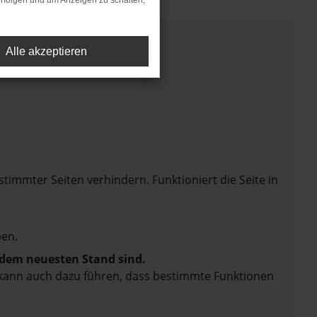
rfolgen und um Anzeigen zu schalten,
Alle akzeptieren
mmter Seiten verhindern. Funktioniert die Seite in
en.
f dem neuesten Stand sind.
rn kann auch dazu führen, dass bestimmte Funktionen