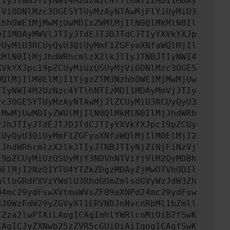
TIyJTNBJTIyNWI4M2UzNzc4YTlhNTIzMDI1MDAy
jViODNlMzc3OGE5YTUyMzAyNTAwMjFlYiUyMiU3
zhhOWE1MjMwMjUwMDIxZWMlMjIlN0QlMkMlN0Il
DI1MDAyMWVlJTIyJTdEJTJDJTdCJTIyYXVkYXJp
yUyMiU3RCUyQyU3QiUyMmF1ZGFyaXNfaWQlMjIl
kMlN0IlMjJhdWRhcmlzX2lkJTIyJTNBJTIyNWI4
XVkYXJpc19pZCUyMiUzQSUyMjViODNlMzc3OGE5
WQlMjIlM0ElMjI1YjgzZTM3NzhhOWE1MjMwMjUw
TIyNWI4M2UzNzc4YTlhNTIzMDI1MDAyMmVjJTIy
zc3OGE5YTUyMzAyNTAwMjJlZCUyMiU3RCUyQyU3
jMwMjUwMDIyZWUlMjIlN0QlMkMlN0IlMjJhdWRh
2JhJTIyJTdEJTJDJTdCJTIyYXVkYXJpc19pZCUy
CUyQyU3QiUyMmF1ZGFyaXNfaWQlMjIlM0ElMjI2
jJhdWRhcmlzX2lkJTIyJTNBJTIyNjZiNjFiNzVj
19pZCUyMiUzQSUyMjY3NDVhNTViYjVlM2QyMDBh
0ElMjI2NzQ1YTU4YTZkZDgzMDAyZjMwOTVhODIl
mllbGRdPXVzYWdlU3RhdGUmZmlsdGVyWzJdW3Zh
U4mc29ydFswXVtmaWVsZF09aXNPd24mc29ydFsw
3J0WzFdW29yZGVyXT1ERVNDJnNvcnRbMl1bZmll
CZza2lwPTAiLAogICAgImhlYWRlcnMiOiB7fSwK
CAgICJyZXNwb25zZVR5cGUiOiAiIgogICAgfSwK