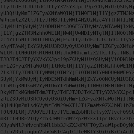
MjUwMDIxOGUlMjIlN0QlMkMlN0IlMjJhdWRhcmlzX2lkJ
JTIyJTdEJTJDJTdCJTIyYXVkYXJpc19pZCUyMiUzQSUyM
QyU3QiUyMmF1ZGFyaXNfaWQlMjIlM0ElMjI1YjgzZTM3N
dWRhcmlzX2lkJTIyJTNBJTIyNWI4M2UzNzc4YTlhNTIzM
ZCUyMiUzQSUyMjViODNlMzc3OGE5YTUyMzAyNTAwMjIxN
MjI1YjgzZTM3NzhhOWE1MjMwMjUwMDIyMTglMjIlN0QlM
Nzc4YTlhNTIzMDI1MDAyMjE5JTIyJTdEJTJDJTdCJTIyY
MzAyNTAwMjIxYSUyMiU3RCUyQyU3QiUyMmF1ZGFyaXNfa
MWIlMjIlN0QlMkMlN0IlMjJhdWRhcmlzX2lkJTIyJTNBJ
JTJDJTdCJTIyYXVkYXJpc19pZCUyMiUzQSUyMjViODNlM
MmF1ZGFyaXNfaWQlMjIlM0ElMjI1YjgzZTM3NzhhOWE1M
X2lkJTIyJTNBJTIyNWNjOTM2YjFiOTNlNTY0NDU0NWE0Y
QSUyMjYxMWUyNjIyNDE5NTdhNmMxNjZkYzQ0NCUyMiU3R
ZTlhMTg3NDkwM2YyNTUwYTZhMmQlMjIlN0QlMkMlN0IlM
ODkyMTExMGNmMTdmJTIyJTdEJTJDJTdCJTIyYXVkYXJpc
MzRiZSUyMiU3RCUyQyU3QiUyMmF1ZGFyaXNfaWQlMjIlM
N0QlNUQmZmlsdGVyWzFdW29wXT1JTiZmaWx0ZXJbMl1bZ
XT0lNUIlMjJVU0VEJTIyJTVEJmZpbHRlclsyXVtvcF09S
cmRlcl09REVTQyZzb3J0WzFdW2ZpZWxkXT1pc1RvcCZzb
PXByaWNlJnNvcnRbMl1bb3JkZXJdPUFTQyZsaW1pdD0yM
ICJib2R5IjogbnVsbCwKICAgICJleHBlY3QiOiB7CiAgI