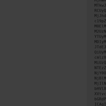
MjMw
MTkw
RCUy
MjJh
c19p
M0El
M2Uz
YTUy
MDIy
JTdE
QiUy
cmlz
MiUz
NTEz
NjY0
NjBl
MjIl
bHVl
XVtv
bGRd
ICAg