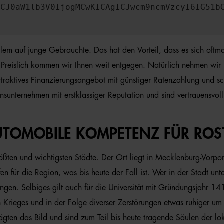
ICJ0aW1lb3V0IjogMCwKICAgICJwcm9ncmVzcyI6IG51b
lem auf junge Gebrauchte. Das hat den Vorteil, dass es sich oft
. Preislich kommen wir Ihnen weit entgegen. Natürlich nehmen wir
ttraktives Finanzierungsangebot mit günstiger Ratenzahlung und s
ionsunternehmen mit erstklassiger Reputation und sind vertrauensv
AUTOMOBILE KOMPETENZ FÜR RO
ößten und wichtigsten Städte. Der Ort liegt in Mecklenburg-Vorpo
n für die Region, was bis heute der Fall ist. Wer in der Stadt unte
gen. Selbiges gilt auch für die Universität mit Gründungsjahr 1419
rieges und in der Folge diverser Zerstörungen etwas ruhiger um R
ägten das Bild und sind zum Teil bis heute tragende Säulen der l