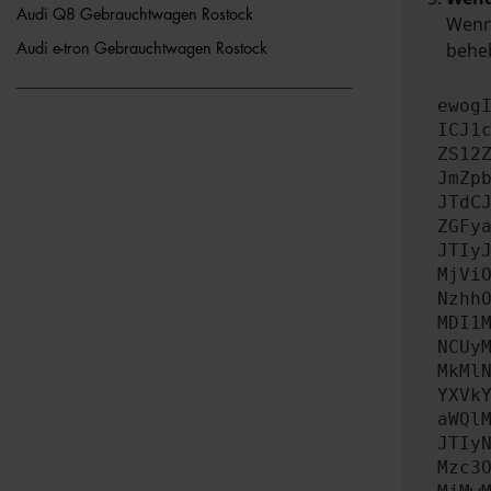
Audi Q8 Gebrauchtwagen Rostock
Wenn 
beheb
Audi e-tron Gebrauchtwagen Rostock
ewog
ICJ1
ZS12
JmZp
JTdC
ZGFy
JTIy
MjVi
Nzhh
MDI1
NCUy
MkMl
YXVk
aWQl
JTIy
Mzc3